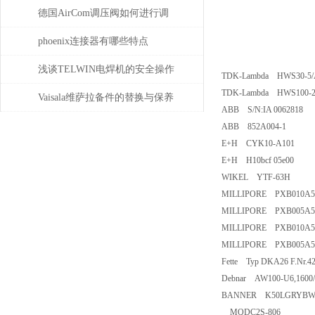
时需考虑哪些问题？
德国AirCom调压阀如何进行调
压，一分钟了解！
phoenix连接器有哪些特点
浅谈TELWIN电焊机的安全操作
TDK-Lambda HWS30-5/
TDK-Lambda HWS100-24
规程及维护保养
Vaisala维萨拉备件的替换与保养
ABB S/N:IA 0062818
指南
ABB 852A004-1
E+H CYK10-A101
E+H H10bcf 05e00
WIKEL YTF-63H
MILLIPORE PXB010A50 se
MILLIPORE PXB005A50 se
MILLIPORE PXB010A50 se
MILLIPORE PXB005A50 se
Fette Typ DKA26 F.Nr.4
Debnar AW100-U6,1600
BANNER K50LGRYBW
MQDC2S-806