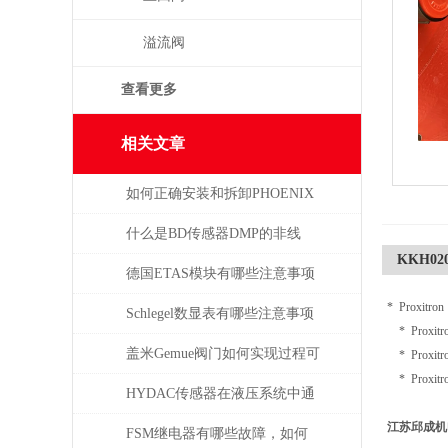
溢流阀
查看更多
相关文章
如何正确安装和拆卸PHOENIX
菲尼克斯连接器？
什么是BD传感器DMP的非线
KKH020
性，怎么产生的？
德国ETAS模块有哪些注意事项
* Proxit
Schlegel数显表有哪些注意事项
* Proxit
盖米Gemue阀门如何实现过程可
* Proxit
* Proxit
视化与远程监控？
HYDAC传感器在液压系统中通
江苏邱成机
常承担哪些具体任务？
FSM继电器有哪些故障，如何