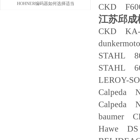
HOHNER编码器如何选择适当
CKD F600
的分辨率？
江苏邱成
CKD KA-
dunkermot
STAHL 80
STAHL 603
LEROY-SO
Calpeda 
Calpeda 
baumer CH
Hawe DS 