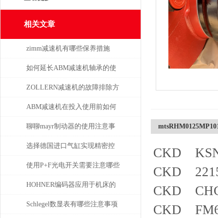
相关文章
zimm减速机有哪些保养措施
如何延长ABM减速机轴承的使
用寿命
ZOLLERN减速机的故障排除方
法有哪些
ABM减速机在投入使用前如何
安装
聊聊mayr制动器的使用注意事
mtsRHM0125MP101
项
选择德国进口气缸实现精密控
CKD KSN
制和动力传输
使用P+F光电开关需要注意哪些
CKD 2215
问题？
HOHNER编码器应用于机床的
CKD CHC-
位移测量和主轴控制
Schlegel数显表有哪些注意事项
CKD FM6