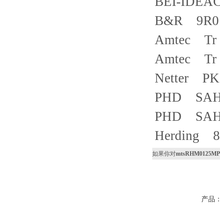
BEI-IDEA
B&R 9R01
Amtec Tr 
Amtec Tr 
Netter PK
PHD SAH1
PHD SAH1
Herding 8
如果你对
mtsRHM0125MP
产品