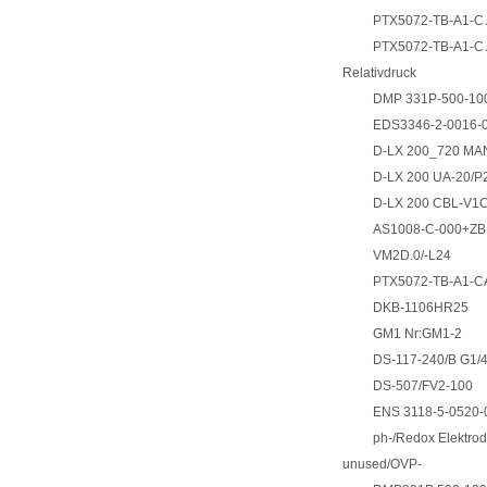
PTX5072-TB-A1-C A
PTX5072-TB-A1-C A
Relativdruck
DMP 331P-500-100
EDS3346-2-0016-
D-LX 200_720 MA
D-LX 200 UA-20/P
D-LX 200 CBL-V1
AS1008-C-000+ZB
VM2D.0/-L24
PTX5072-TB-A1-C
DKB-1106HR25
GM1 Nr:GM1-2
DS-117-240/B G1/
DS-507/FV2-100
ENS 3118-5-0520-
ph-/Redox Elektro
unused/OVP-