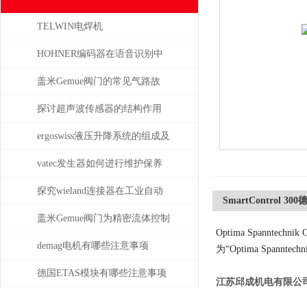
TELWIN电焊机
DIGITALCARSPOTTER5500的
HOHNER编码器在语音识别中
维护保养与易损件更换周期
有什么应用
盖米Gemue阀门的常见气路故
障、执行器不动作问题排查与
探讨超声波传感器的结构作用
密封件更换步骤
ergoswiss液压升降系统的组成及
其作用
vatec发生器如何进行维护保养
探究wieland连接器在工业自动
SmartControl 3
化系统中的即插即用与应用优
盖米Gemue阀门为精密流体控制
Optima Spanntech
势
提供高效解决方案
demag电机有哪些注意事项
为“Optima Spanntech
德国ETAS模块有哪些注意事项
江苏邱成机电有限公司