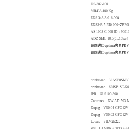
DS-302-100
MR433-100 Kg
EDS 346-3-016-000
EDS348-5-250-000+ZBE
AS 1008-C-000 ID：9091
ADZ-SML-10.0(0...16bar
德国进口optima夹具PDV
德国进口optima夹具PDV
brinkmann 3LASE0SI-B0
brinkmann 6RISP1ST-K0
IPR ULS100-300
Contrinex DW-AD-503-
Dopag VS0,04-GPO12V-3
Dopag VS0,02-GPO12V-3
Lovato 31LV2E220
Wilh. LAMBRECHT GmbH