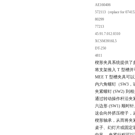
AE160406
572113（replace for 0741
80299
77213
45.91.7.012.0310
XCSM3916L5
DT-250
4811
楔形夹具系统提供了
将支架推入 T 型槽
MEE T 型槽夹具可
内六角螺钉（SW3，
夹紧螺钉 (SW2) 
通过转动操作杆沿夹
六边形 (SW1) 顺时
这会向外挤压楔子，
楔形轴承，从而将夹
桌子、幻灯片或固定
中风。 夹紧行程可