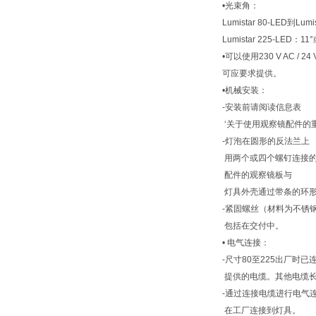
•光束角：
Lumistar 80-LED到Lumi
Lumistar 225-LED：11
•可以使用230 V AC /
可应要求提供。
•机械安装：
-安装前请阅读信息表
‘关于使用观察镜配件的重要
-灯泡在圆形的反法兰上
用两个或四个螺钉连接
配件的观察镜板与
灯具外壳通过带条的环
-紧固螺丝（材料为不锈钢
包括在交付中。
• 电气连接：
-尺寸80至225出厂时已连
提供的电缆。其他电缆
-通过连接电缆进行电气
在工厂连接到灯具。