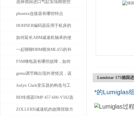
选择德国进口气缸实现精密控
制和动力传输
phoenix连接器有哪些特点
HOHNER编码器应用于机床的
位移测量和主轴控制
如何延长ABM减速机轴承的使
用寿命
一起聊聊HBM模块ML455的补
偿问题
FSM继电器有哪些故障，如何
解决
gemu调节阀出现外泄情况，该
Lumistar 175德国进
如何处理
Joslyn Clark变压器的构造与工
*的Lumiglas
作原理
BD传感器DMP 457-600-V502选
择使用注意事项
ZOLLERN减速机的故障排除方
法有哪些