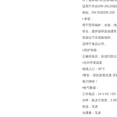
对于观察镜=轻型玻璃的
适用于符合DIN 2812
相似，DN 50至DN 200
• 承诺：
用于照亮锅炉，水箱，地
筒仓，搅拌器和其他通常
容器位于非危险场所。
适用于食品公司。
• 防护等级：
正确安装后，应进行防尘和防水保
•允许环境温度
电缆入口：45°C
•警告：请勿直视光源-
视力障碍！
•电气数据：
工作电压：24 V AC / DC，
功率：取决于类型，5 W至1
色温：见表
光通量：见表