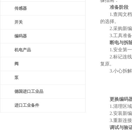
骤指南：
准备阶段
传感器
1.查阅文档
的选择。
开关
2.采购新编
3.工具准备
编码器
断电与拆
1.安全第一
机电产品
2.标记连线
复原。
阀
3.小心拆解
泵
德国进口工业品
更换编码
进口工业备件
1.清理区域：
2.安装新编
3.重新连接
调试与验