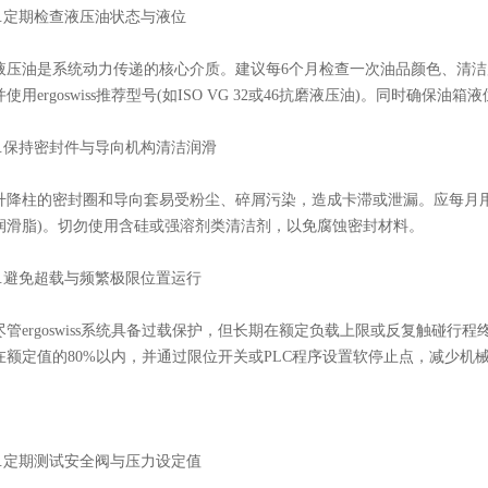
定期检查液压油状态与液位
油是系统动力传递的核心介质。建议每6个月检查一次油品颜色、清洁
使用ergoswiss推荐型号(如ISO VG 32或46抗磨液压油)。同时
保持密封件与导向机构清洁润滑
柱的密封圈和导向套易受粉尘、碎屑污染，造成卡滞或泄漏。应每月用
润滑脂)。切勿使用含硅或强溶剂类清洁剂，以免腐蚀密封材料。
避免超载与频繁极限位置运行
ergoswiss系统具备过载保护，但长期在额定负载上限或反复触碰行
在额定值的80%以内，并通过限位开关或PLC程序设置软停止点，减少机
定期测试安全阀与压力设定值