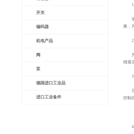
1.
开关
液压
换，并
编码器
2.
机电产品
阀
升降
锂基
泵
3.
德国进口工业品
尽管
进口工业备件
控制
4.