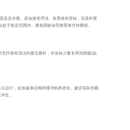
度及含水量。若油液变浑浊、发黑或有异味，应及时更
确保油箱液位处于标定范围内，避免因缺油导致泵体空转磨损。
无纤维布清洁外露活塞杆，并涂抹少量专用润滑脂(如
程终点运行，会加速液压阀和缓冲机构老化。建议实际负载
械冲击。