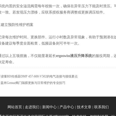
内置的安全溢流阀需每年校验一次，确保在异常压力下能及时泄压。可
数一致。若发现压力漂移，应联系授权服务商调整或更换调压组件。
建立预防性维护档案
每次维护时间、更换部件、运行小时数及异常现象，有助于预测潜在故
设备建议每季度全面检查，低频设备则可半年一次。
以上五项措施，不仅能显著延长
ergoswiss液压升降系统
的服役周期，
决定寿命。
：
读懂BD传感器DMP 457-600-V502的电气连接与接线要点
：
盖米Gemue阀门隔膜更换与日常维护的专业技巧
网站首页
|
走进我们
|
新闻中心
|
产品中心
|
技术文章
|
联系我们