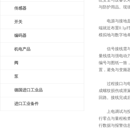
统安全与设备长
与防护用品。现
传感器
电源与接地是首要
开关
端就近布置0.1
模拟地与数字地
编码器
信号接线需与输出
机电产品
量线缆与强电动力
阀
编号与图纸一致，
置，避免与变频
泵
过程接口与电气
德国进口工业品
成螺纹损伤或泄
回路。接线完成
进口工业备件
上电调试与投运遵
行零点与量程检
行数据与报警信