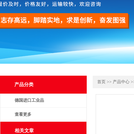
首页
>>
产品中心
>
产品分类
德国进口工业品
查看更多
相关文章