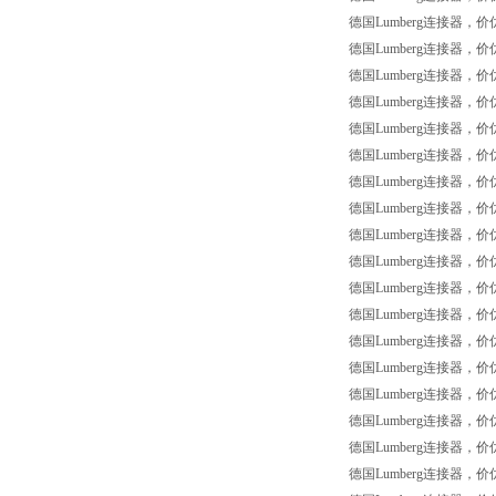
德国Lumberg连接器，价优
德国Lumberg连接器，价
德国Lumberg连接器，价
德国Lumberg连接器，价
德国Lumberg连接器，价
德国Lumberg连接器，价
德国Lumberg连接器，价
德国Lumberg连接器，
德国Lumberg连接器，价
德国Lumberg连接器，价
德国Lumberg连接器，价优物美
德国Lumberg连接器，价
德国Lumberg连接器，价优物美，
德国Lumberg连接器，
德国Lumberg连接器，价
德国Lumberg连接器，价
德国Lumberg连接器，
德国Lumberg连接器，价优