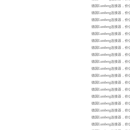
德国Lumberg连接器，价优
德国Lumberg连接器，价优物美
德国Lumberg连接器，价优物
德国Lumberg连接器，价
德国Lumberg连接器，价
德国Lumberg连接器，价
德国Lumberg连接器，价优
德国Lumberg连接器，价优
德国Lumberg连接器，价
德国Lumberg连接器，价
德国Lumberg连接器，价
德国Lumberg连接器，价优
德国Lumberg连接器，价优
德国Lumberg连接器，价优
德国Lumberg连接器，价
德国Lumberg连接器，
德国Lumberg连接器，价
德国Lumberg连接器，价优物