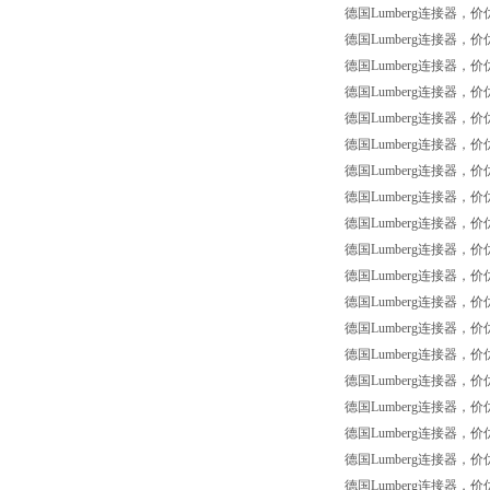
德国Lumberg连接器，价优
德国Lumberg连接器，价优
德国Lumberg连接器，价优
德国Lumberg连接器，价优
德国Lumberg连接器，价优
德国Lumberg连接器，价
德国Lumberg连接器，价
德国Lumberg连接器，
德国Lumberg连接器，价
德国Lumberg连接器，价优物美
德国Lumberg连接器，价
德国Lumberg连接器，价
德国Lumberg连接器，价
德国Lumberg连接器，价
德国Lumberg连接器，价优
德国Lumberg连接器，价
德国Lumberg连接器，价
德国Lumberg连接器，价
德国Lumberg连接器，价