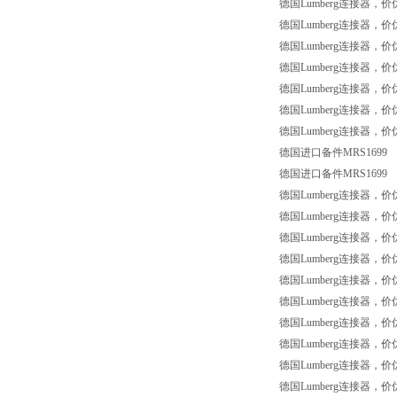
德国Lumberg连接器，价
德国Lumberg连接器，价
德国Lumberg连接器，价
德国Lumberg连接器，价
德国Lumberg连接器，价优物美
德国Lumberg连接器，价
德国Lumberg连接器，价
德国进口备件MRS1699
德国进口备件MRS1699
德国Lumberg连接器，价
德国Lumberg连接器，价
德国Lumberg连接器，价优
德国Lumberg连接器，价
德国Lumberg连接器，价
德国Lumberg连接器，价优
德国Lumberg连接器，价优
德国Lumberg连接器，价
德国Lumberg连接器，价
德国Lumberg连接器，价