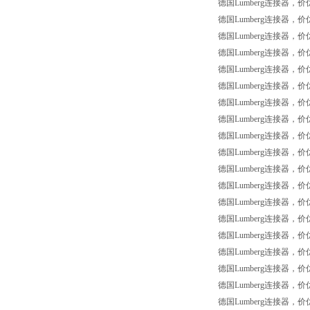
德国Lumberg连接器，
德国Lumberg连接器，价
德国Lumberg连接器，
德国Lumberg连接器，价
德国Lumberg连接器，价
德国Lumberg连接器，价优
德国Lumberg连接器，价优
德国Lumberg连接器，
德国Lumberg连接器，价优
德国Lumberg连接器，价优
德国Lumberg连接器，价
德国Lumberg连接器，价优物
德国Lumberg连接器，价优
德国Lumberg连接器，
德国Lumberg连接器，
德国Lumberg连接器，
德国Lumberg连接器，
德国Lumberg连接器，
德国Lumberg连接器，