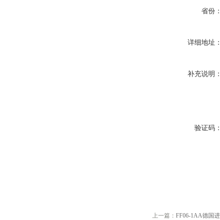
省份
详细地址
补充说明
验证码
上一篇：
FF06-1AA德国