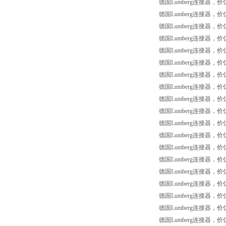
德国Lumberg连接器，
德国Lumberg连接器，价优
德国Lumberg连接器，价
德国Lumberg连接器，价
德国Lumberg连接器，价
德国Lumberg连接器，价优物美
德国Lumberg连接器，价优
德国Lumberg连接器，价优
德国Lumberg连接器，价优物
德国Lumberg连接器，价
德国Lumberg连接器，价优
德国Lumberg连接器，价
德国Lumberg连接器，价
德国Lumberg连接器，价
德国Lumberg连接器，
德国Lumberg连接器，
德国Lumberg连接器，
德国Lumberg连接器，
德国Lumberg连接器，