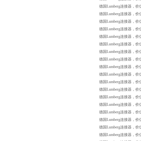
德国Lumberg连接器，价
德国Lumberg连接器，
德国Lumberg连接器，
德国Lumberg连接器，
德国Lumberg连接器，
德国Lumberg连接器，
德国Lumberg连接器，
德国Lumberg连接器，价
德国Lumberg连接器，价优物
德国Lumberg连接器，价优物
德国Lumberg连接器，价优
德国Lumberg连接器，价优
德国Lumberg连接器，价优
德国Lumberg连接器，价优
德国Lumberg连接器，价
德国Lumberg连接器，价优物
德国Lumberg连接器，价优
德国Lumberg连接器，价优