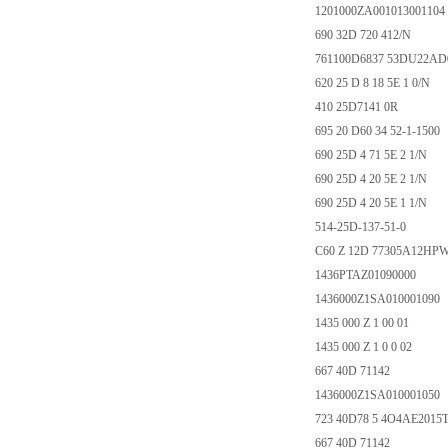
1201000ZA001013001104
690 32D 720 412/N
761100D6837 53DU22AD
620 25 D 8 18 5E 1 0/N
410 25D7141 0R
695 20 D60 34 52-1-1500
690 25D 4 71 5E 2 1/N
690 25D 4 20 5E 2 1/N
690 25D 4 20 5E 1 1/N
514-25D-137-51-0
C60 Z 12D 77305A12HP
1436PTAZ01090000
1436000Z1SA010001090
1435 000 Z 1 00 01
1435 000 Z 1 0 0 02
667 40D 71142
1436000Z1SA010001050
723 40D78 5 4O4AE2015
667 40D 71142