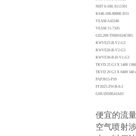
NHT 6-100; 6111501
KS40-108-9090E-D51
VEAM A43240
VEAM 11-7345
GEL209-TN001024C001
KWVE25-B-V2-G3
KWVE20-B-V2-G3
KWVE30-B-H-V1-G3
TKVD 25 G3 X 1400 1360
TKVD 20 G3 X 0400 340 
PAP3015-P10
FF2025-ZW-B-0-2
GHUZ050E43A03
便宜的流
空气喷射