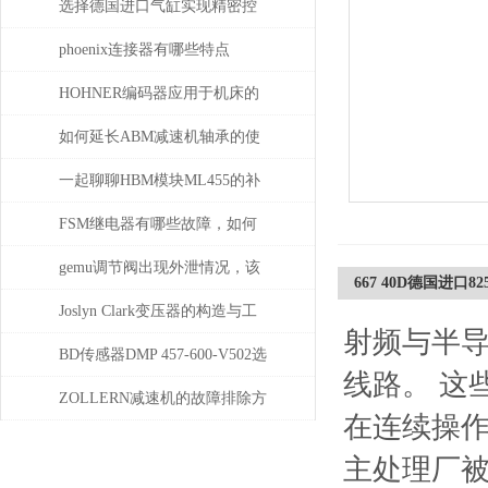
选择德国进口气缸实现精密控
制和动力传输
phoenix连接器有哪些特点
HOHNER编码器应用于机床的
位移测量和主轴控制
如何延长ABM减速机轴承的使
用寿命
一起聊聊HBM模块ML455的补
偿问题
FSM继电器有哪些故障，如何
解决
gemu调节阀出现外泄情况，该
667 40D德国进口825
如何处理
Joslyn Clark变压器的构造与工
射频与半
作原理
BD传感器DMP 457-600-V502选
线路。 这
择使用注意事项
ZOLLERN减速机的故障排除方
在连续操作
法有哪些
主处理厂被