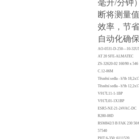
毫升/分钟
断将测量
效率，节
自动化确保
AO-0531-D-250—10-32
AT 20 SFE-ALMATEC
ZS-32620-02 160/90 x 546
C.12-06M
Těsnění sedla - h?ib 18,2
Těsnění sedla - h?ib 12,2
V917L11-1-1BP
V917L01-1X1BP
ESR5-NZ-21-24VAC-DC
R280-08D
RSM842/3 B FAK 230 50/6
57540
PHT 6-350; 6111520