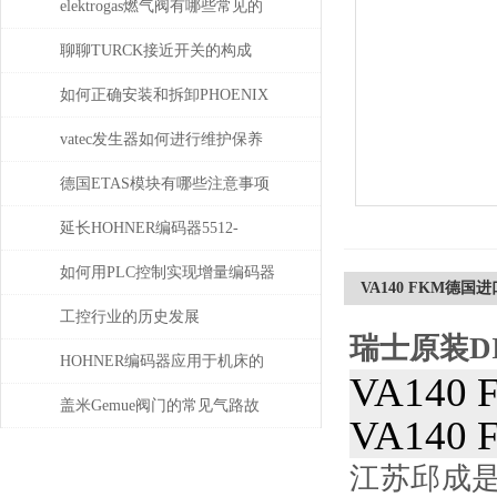
elektrogas燃气阀有哪些常见的
故障和问题
聊聊TURCK接近开关的构成
如何正确安装和拆卸PHOENIX
菲尼克斯连接器？
vatec发生器如何进行维护保养
德国ETAS模块有哪些注意事项
延长HOHNER编码器5512-
05FR-0800使用寿命的保养秘诀
如何用PLC控制实现增量编码器
VA140 FKM德国进口
的定位功能？
工控行业的历史发展
瑞士原装D
HOHNER编码器应用于机床的
VA140 
位移测量和主轴控制
盖米Gemue阀门的常见气路故
VA140 
障、执行器不动作问题排查与
江苏邱成
密封件更换步骤