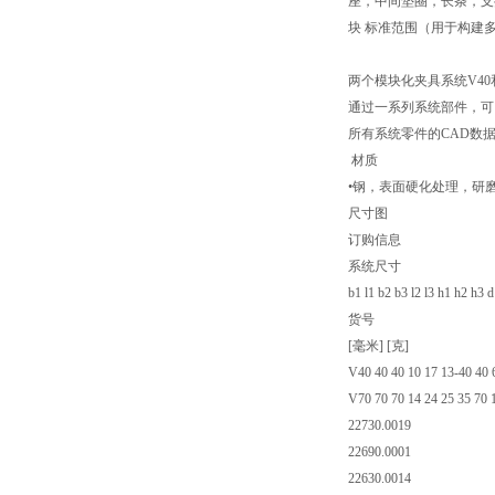
座，中间垫圈，长条，支
块 标准范围（用于构建多
两个模块化夹具系统V40和
通过一系列系统部件，可
所有系统零件的CAD数
材质
•钢，表面硬化处理，研
尺寸图
订购信息
系统尺寸
b1 l1 b2 b3 l2 l3 h1 h2 h3 
货号
[毫米] [克]
V40 40 40 10 17 13-40 40 
V70 70 70 14 24 25 35 70 
22730.0019
22690.0001
22630.0014