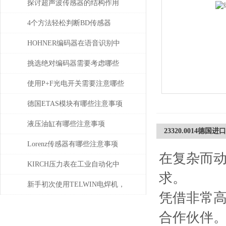
探讨超声波传感器的结构作用
4个方法轻松判断BD传感器
DMP的好坏，不信试一试
HOHNER编码器在语音识别中
有什么应用
挑选绝对编码器需要考虑哪些
问题
使用P+F光电开关需要注意哪些
问题？
德国ETAS模块有哪些注意事项
液压油缸有哪些注意事项
23320.0014德国进口
Lorenz传感器有哪些注意事项
在复杂而
KIRCH压力表在工业自动化中
求。
的角色与价值
新手初次使用TELWIN电焊机，
凭借非常高
需注意这几点
合作伙伴