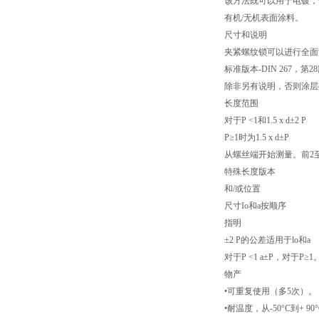
该方法既可以用于电镀，
有机/无机表面涂料。
尺寸和说明
夹紧螺纹锁可以进行全面
标准版本-DIN 267，第2
除非另有说明，否则涂层
长度范围
对于P <1和1.5 x d±2 P
P≥1时为1.5 x d±P
从螺丝端开始测量。前2
特殊长度版本
和/或位置
尺寸Io和a按顺序
指明
±2 P的公差适用于lo和a
对于P <1 a±P，对于P≥1
物产
•可重复使用（多5次）。
•耐温度，从-50°C到+ 90