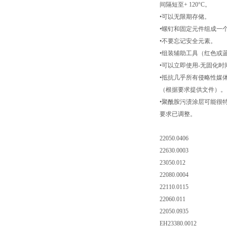
间隔短至+ 120°C。
•可以无限期存储。
•螺钉和固定元件组成一
•不要忘记安全元素。
•组装辅助工具（红色或
•可以立即使用-无固化时
•抵抗几乎所有侵略性媒
（根据要求提供文件）。
•聚酰胺污渍涂层可能很
要求已调整。
22050.0406
22630.0003
23050.012
22080.0004
22110.0115
22060.011
22050.0935
EH23380.0012