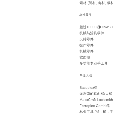
素材 (管材, 角材, 板材
标准零件
超过10000项DIN/
机械与治具零件
夹持零件
操作零件
机械零件
软面槌
多功能专业手工具
单槌/大槌
Baseplex槌
无反弹的软面槌/大槌 (Super
MaxxCraft Locksmit
Ferroplex Combi槌
林业工具 (斧，槌，