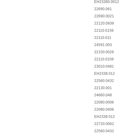
EH23380.0012
22690.061
22690.0021
22120.0939
22110.0156
22110.011
24591.003
22150.0026
22110.0109
23010.0481
EH2338 012
22560.0432
22130.001
24660.048
22080.0006
22080.0406
EH2338 012
22720.0062
22560.0432