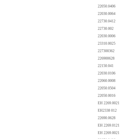
22050.0406
22030.0064
22730.0412
22730.002
22030.0006
23310.0025
227300362
226900628
22150.041
22030.0106
22060.0008
22050.0504
22050.0016
EH 2269.0021
EH2338 012
22690.0628
EH 2269.0121
EH 2269.0021