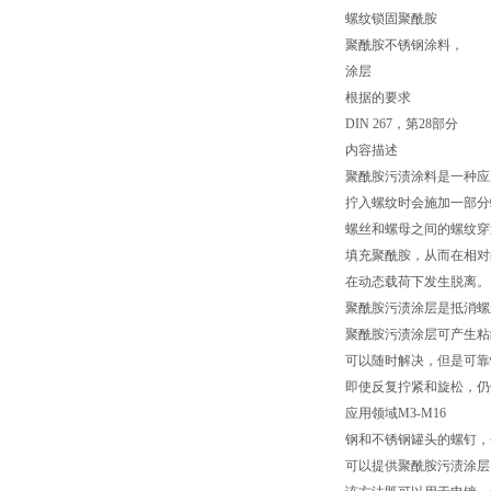
螺纹锁固聚酰胺
聚酰胺不锈钢涂料，
涂层
根据的要求
DIN 267，第28部分
内容描述
聚酰胺污渍涂料是一种应
拧入螺纹时会施加一部分
螺丝和螺母之间的螺纹穿
填充聚酰胺，从而在相对
在动态载荷下发生脱离。
聚酰胺污渍涂层是抵消螺
聚酰胺污渍涂层可产生粘
可以随时解决，但是可靠
即使反复拧紧和旋松，仍
应用领域M3-M16
钢和不锈钢罐头的螺钉，
可以提供聚酰胺污渍涂层