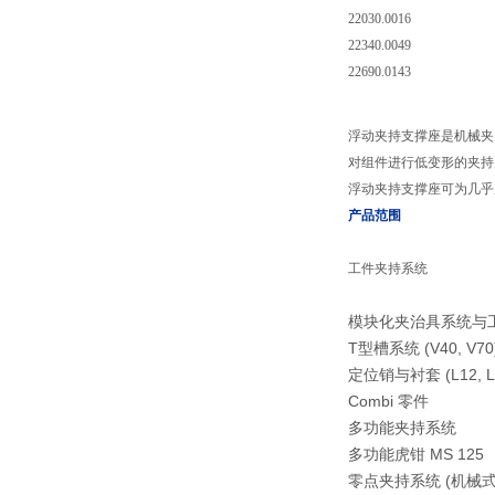
22030.0016
22340.0049
22690.0143
浮动夹持支撑座是机械夹
对组件进行低变形的夹持
浮动夹持支撑座可为几乎
产品范围
工件夹持系统
模块化夹治具系统与
T型槽系统 (V40, V70
定位销与衬套 (L12, L
Combi 零件
多功能夹持系统
多功能虎钳 MS 125
零点夹持系统 (机械式,