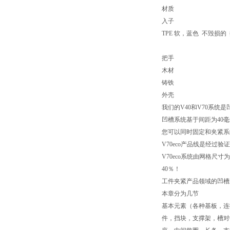
材质
入子
TPE 软，蓝色 不毁损的
把手
木材
铸铁
外壳
我们的V40和V70系统
凹槽系统基于间距为40毫
您可以同时固定和夹紧系
V70eco产品线是经过
V70eco系统由网格尺
40％！
工件夹紧产品领域的凹槽
本章分为几节
基本元素（各种基板，连
件，挡块，支撑架，槽对