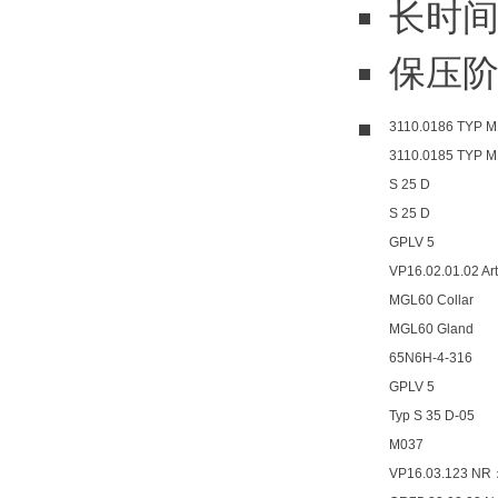
长时
保压
3110.0186 TYP 
3110.0185 TYP M
S 25 D
S 25 D
GPLV 5
VP16.02.01.02 Art
MGL60 Collar
MGL60 Gland
65N6H-4-316
GPLV 5
Typ S 35 D-05
M037
VP16.03.123 NR