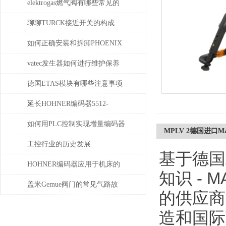
elektrogas燃气阀有哪些常见的
故障和问题
聊聊TURCK接近开关的构成
如何正确安装和拆卸PHOENIX
菲尼克斯连接器？
vatec发生器如何进行维护保养
德国ETAS模块有哪些注意事项
延长HOHNER编码器5512-
05FR-0800使用寿命的保养秘诀
如何用PLC控制实现增量编码器
MPLV 2德国进口Max
的定位功能？
工控行业的历史发展
基于德国
HOHNER编码器应用于机床的
知识 - 
位移测量和主轴控制
盖米Gemue阀门的常见气路故
的供应商
障、执行器不动作问题排查与
造和国际
密封件更换步骤