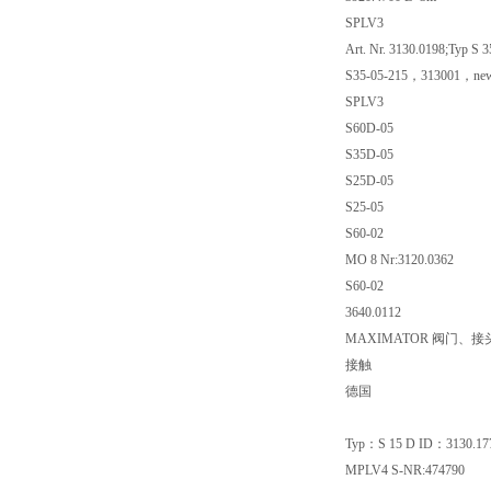
SPLV3
Art. Nr. 3130.0198;Typ S 3
S35-05-215，313001，new 
SPLV3
S60D-05
S35D-05
S25D-05
S25-05
S60-02
MO 8 Nr:3120.0362
S60-02
3640.0112
MAXIMATOR 阀门、接
接触
德国
Typ：S 15 D ID：3130.17
MPLV4 S-NR:474790