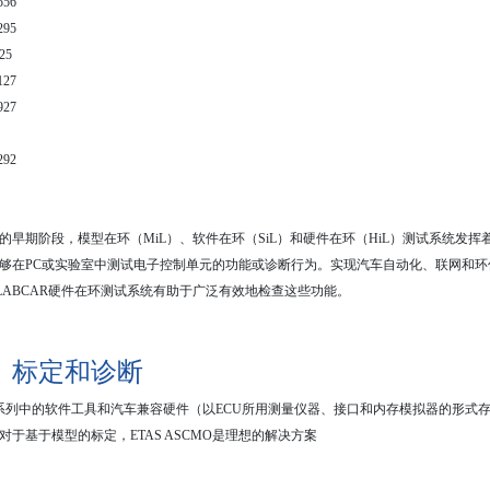
556
295
25
127
927
292
的早期阶段，模型在环（
MiL
）、软件在环（
SiL
）和硬件在环（
HiL
）测试系统发挥
够在
PC
或实验室中测试电子控制单元的功能或诊断行为。实现汽车自动化、联网和环
LABCAR
硬件在环测试系统有助于广泛有效地检查这些功能。
、标定和诊断
系列中的软件工具和汽车兼容硬件（以
ECU
所用测量仪器、接口和内存模拟器的形式
对于基于模型的标定，
ETAS ASCMO
是理想的解决方案