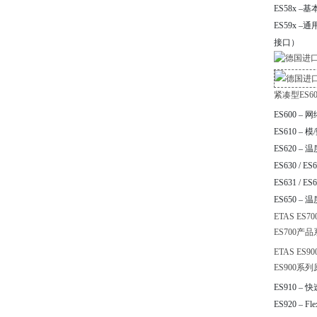
ES58x –
ES59x –
接口）
紧凑型ES
ES600 –
ES610 –
ES620 –
ES630 / ES
ES631 / ES
ES650 –
ETAS ES
ES700
ETAS E
ES900系
ES910 
ES920 – F