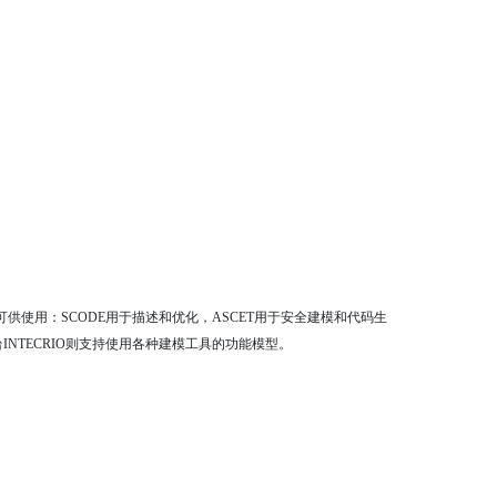
可供使用：
SCODE
用于描述和优化，
ASCET
用于安全建模和代码生
台
INTECRIO
则支持使用各种建模工具的功能模型。