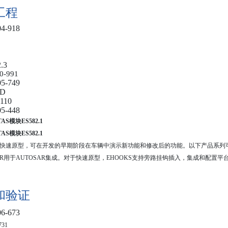
工程
04-918
.3
0-991
05-749
-D
110
05-448
S模块ES582.1
S模块ES582.1
快速原型，可在开发的早期阶段在车辆中演示新功能和修改后的功能。以下产品系列
R
用于
AUTOSAR
集成。对于快速原型，
EHOOKS
支持旁路挂钩插入，集成和配置平
和验证
06
‑
673
731