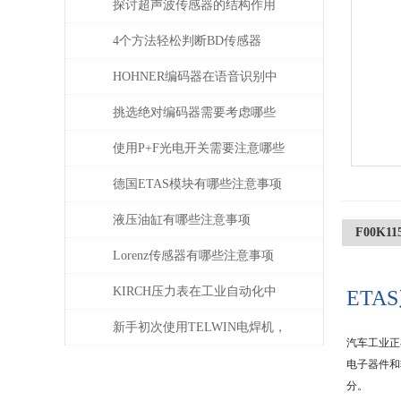
探讨超声波传感器的结构作用
4个方法轻松判断BD传感器
DMP的好坏，不信试一试
HOHNER编码器在语音识别中
有什么应用
挑选绝对编码器需要考虑哪些
问题
使用P+F光电开关需要注意哪些
问题？
德国ETAS模块有哪些注意事项
液压油缸有哪些注意事项
F00K1
Lorenz传感器有哪些注意事项
KIRCH压力表在工业自动化中
ET
的角色与价值
新手初次使用TELWIN电焊机，
汽车工业正
需注意这几点
电子器件和
分。