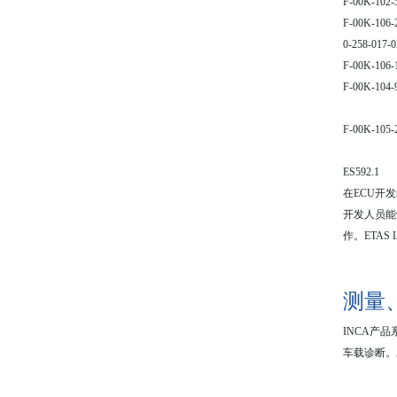
F-00K-102-
F-00K-106-
0-258-017-0
F-00K-106-
F-00K-104-
F-00K-105-
ES592.1
在
ECU
开发
开发人员能
作。
ETAS 
测量
INCA
产品
车载诊断。