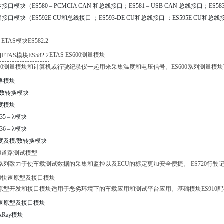
基本接口模块（ES580 – PCMCIA CAN 和总线接口；ES581 – USB CAN 总线接口；ES58
通用接口模块（ES592E CU和总线接口 ；ES593-DE CU和总线接口 ；ES595E CU和总线
ETAS ES600测量模块
600测量模块和计算机或行驶纪录仪一起用来采集温度和电压信号。ES600系列测量
 网络模块
 模/数转换模块
 温度模块
635 – λ模块
636 – λ模块
 温度及模/数转换模块
700道路测试模型
产品系列致力于使车载测试数据的采集和监控以及ECU的标定更加安全便捷。 ES720行驶
S900快速原型及接口模块
列原型开发和接口模块适用于恶劣环境下的车载应用和测试平台应用。基础模块ES910配有Freescale
– 快速原型及接口模块
lexRay模块