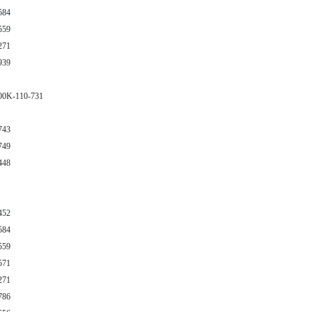
584
559
271
939
00K-110-731
743
749
448
452
584
559
571
271
786