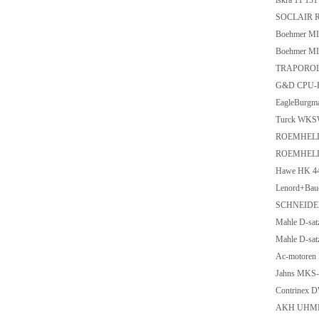
iskra 11 13
SOCLAIR 
Boehmer ML
Boehmer ML
TRAPOROL
G&D CPU-P
EagleBurgm
Turck WKS
ROEMHELD
ROEMHELD
Hawe HK 44
Lenord+Ba
SCHNEIDE
Mahle D-sat
Mahle D-sat
Ac-motoren
Jahns MKS-
Contrinex 
AKH UHMF 