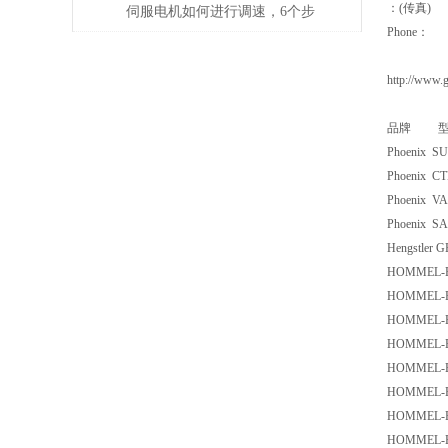
：(传真)
伺服电机如何进行调速，6个步
Phone：
骤轻松解决！
http://www.
品牌 型
Phoenix S
Phoenix CT
Phoenix VA
Phoenix SA
Hengstler 
HOMMEL-E
HOMMEL-E
HOMMEL-E
HOMMEL-E
HOMMEL-E
HOMMEL-E
HOMMEL-E
HOMMEL-E