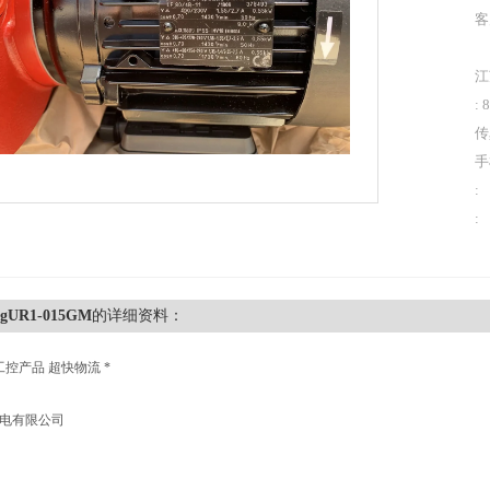
客
江
: 
传
手
:
:
rgUR1-015GM
的详细资料：
工控产品 超快物流 *
机电有限公司