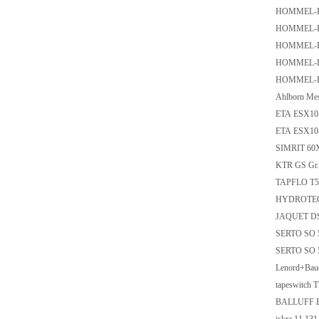
HOMMEL-E
HOMMEL-E
HOMMEL-E
HOMMEL-E
HOMMEL-E
Ahlborn Me
ETA ESX10
ETA ESX10
SIMRIT 60
KTR GS Gr. 
TAPFLO T5
HYDROTECH
JAQUET DS
SERTO SO 5
SERTO SO 
Lenord+Bau
tapeswitch 
BALLUFF B