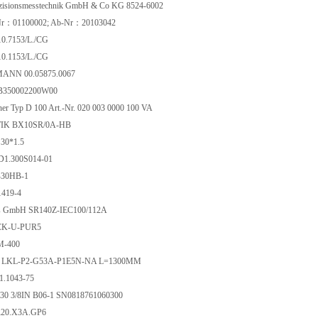
ezisionsmesstechnik GmbH & Co KG 8524-6002
-Nr：01100002; Ab-Nr：20103042
10.7153/L./CG
10.1153/L./CG
NN 00.05875.0067
TB350002200W00
her Typ D 100 Art.-Nr. 020 003 0000 100 VA
K BX10SR/0A-HB
 30*1.5
1.300S014-01
-30HB-1
1419-4
ss GmbH SR140Z-IEC100/112A
CK-U-PUR5
M-400
7 LKL-P2-G53A-P1E5N-NA L=1300MM
.1043-75
 Z30 3/8IN B06-1 SN0818761060300
20.X3A.GP6