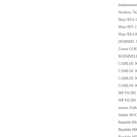
dunkermoto
Nordson 74
Mayr RSA 1
Mayr RTS 1
Mayr RSA 8
HOMMEL 
Goetze GOE
ROEMHELD
CAMLOC K
CAMLOC K
CAMLOC K
CAMLOC K
MP FILTR
MP FILTR
maxon Arti
Stieber RS/
Bandelin R
Bandelin M