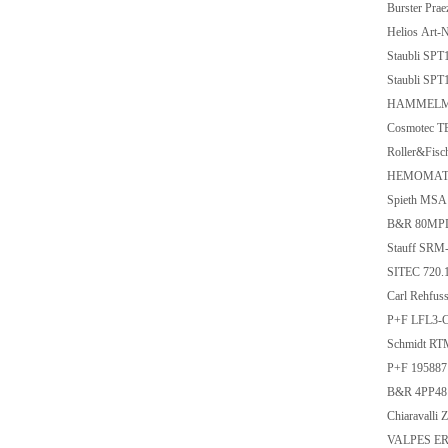
Burster Pra
Helios Art
Staubli SPT
Staubli SPT
HAMMELMA
Cosmotec 
Roller&Fisc
HEMOMATI
Spieth MSA
B&R 80MPD
Stauff SRM
SITEC 720.
Carl Rehfu
P+F LFL3-
Schmidt RT
P+F 19588
B&R 4PP481
Chiaravalli
VALPES ER