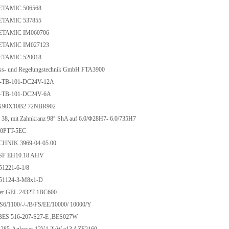
TAMIC 506568
TAMIC 537855
TAMIC IM060706
TAMIC IM027123
TAMIC 520018
ss- und Regelungstechnik GmbH FTA3900
-TB-101-DC24V-12A
-TB-101-DC24V-6A
X90X10B2 72NBR902
38, mit Zahnkranz 98° ShA auf 6.0/Φ28H7- 6.0/735H7
0PTT-5EC
NIK 3969-04-05.00
F EH10.18 AHV
1221-6-1/8
51124-3-M8x1-D
er GEL 2432T-1BC600
TS6/1100/-/-/B/FS/EE/10000/ 10000/Y
ES 516-207-S27-E ;BES027W