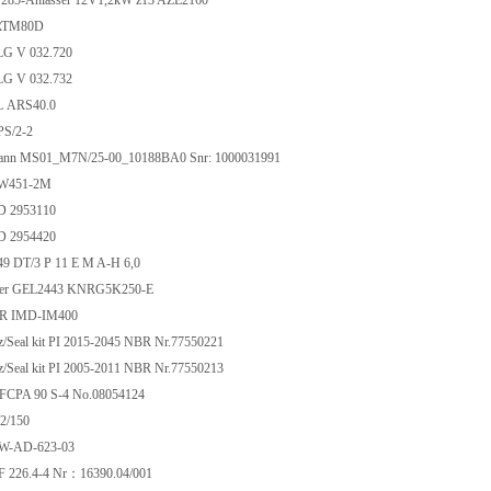
1 285-Anlasser 12V1,2kW z13 AZE2160
RTM80D
G V 032.720
G V 032.732
 ARS40.0
S/2-2
ann MS01_M7N/25-00_10188BA0 Snr: 1000031991
W451-2M
 2953110
 2954420
9 DT/3 P 11 E M A-H 6,0
uer GEL2443 KNRG5K250-E
R IMD-IM400
z/Seal kit PI 2015-2045 NBR Nr.77550221
z/Seal kit PI 2005-2011 NBR Nr.77550213
 FCPA 90 S-4 No.08054124
2/150
DW-AD-623-03
226.4-4 Nr：16390.04/001