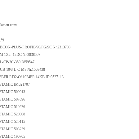
gkzhan.com/
号
UBCON-PLUS-PROFIB/90/PG/SC Nr.2313708
M 1X2- 12DC Nr.2838597
L-CP-3C-350 2859547
CB-10/3-L-C-M8 Nr.1503438
GEBER RI32-O/ 1024ER.14KB ID:0527113
TAMIC IM021707
TAMIC 509013
TAMIC 507696
TAMIC 510576
TAMIC 520008
TAMIC 520115
TAMIC 508239
TAMIC 196705