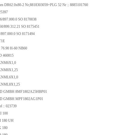
ren DR62.0x80-2 Nr;8818303059+PLG 52 Nr；8885101760
25397
6/897.000.0 SO 8170038
50/899.312.21 SO 8175451
/897.000.0 SO 8171494
T1E
 76.90 H-60 NB60
 460815
NM6X1,0
NM8X1,25
NML6X1,0
NML8X1,25
I D GMBH 8MF1802A25HBP01
I D GMBH MPF1802AG1P01
kel：023739
CI 100
M 180 UH
K 180