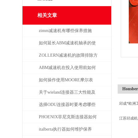
相关文章
zimm减速机有哪些保养措施
如何延长ABM减速机轴承的使
用寿命
ZOLLERN减速机的故障排除方
法有哪些
ABM减速机在投入使用前如何
安装
如何操作使用MOORE摩尔表
Honsbe
关于wieland连接器三大性能及
邱成*欧洲
重要性
选择ODU连接器时要考虑哪些
因素？
PHOENIX菲尼克斯连接器如何
江苏邱成
保证数据的安全性
italberta执行器如何维护保养