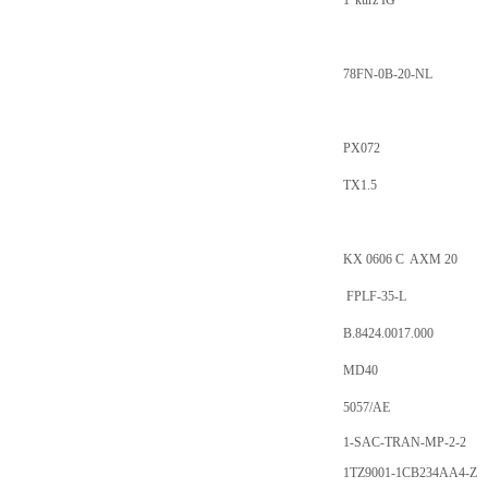
1"kurz IG
78FN-0B-20-NL
PX072
TX1.5
KX 0606 C
AXM 20
FPLF-35-L
B.8424.0017.000
MD40
5057/AE
1-SAC-TRAN-MP-2-2
1TZ9001-1CB234AA4-Z