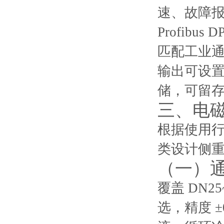
速、故障报
Profib
匹配工业
输出可设
储，可留
三、电
根据使用
类设计侧
（一）
覆盖 DN2
选，精度 ±0