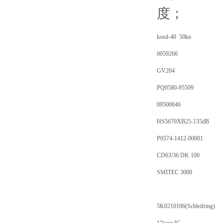
度；
kosd-40
50kn
0059266
GV204
PQ0580-95509
09500046
HS5670XB25-135dB
P0574-1412-00001
CD63/36 DK 100
SMITEC 3000
5K0210106(Schleifring)