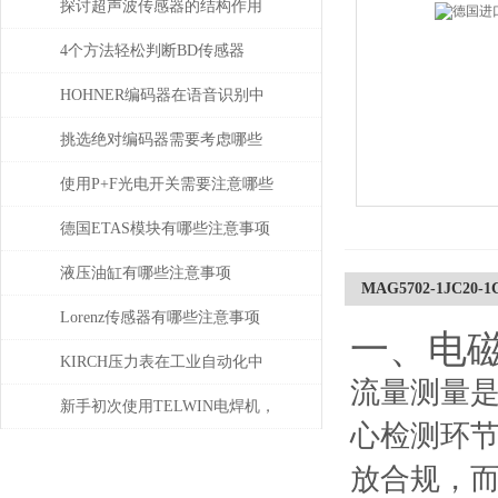
探讨超声波传感器的结构作用
4个方法轻松判断BD传感器
DMP的好坏，不信试一试
HOHNER编码器在语音识别中
有什么应用
挑选绝对编码器需要考虑哪些
问题
使用P+F光电开关需要注意哪些
问题？
德国ETAS模块有哪些注意事项
液压油缸有哪些注意事项
MAG5702-1JC2
Lorenz传感器有哪些注意事项
一、电
KIRCH压力表在工业自动化中
流量测量
的角色与价值
新手初次使用TELWIN电焊机，
心检测环
需注意这几点
放合规，