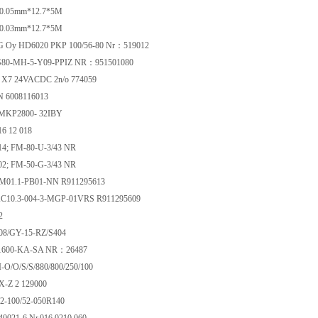
0.05mm*12.7*5M
0.03mm*12.7*5M
Oy HD6020 PKP 100/56-80 Nr：519012
r S80-MH-5-Y09-PPIZ NR：951501080
 X7 24VACDC 2n/o 774059
 6008116013
MKP2800- 32IBY
6 12 018
14; FM-80-U-3/43 NR
02; FM-50-G-3/43 NR
01.1-PB01-NN R911295613
10.3-004-3-MGP-01VRS R911295609
32
 08/GY-15-RZ/S404
-1600-KA-SA NR：26487
I-O/O/S/S/880/800/250/100
-Z 2 129000
2-100/52-050R140