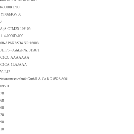
0021-6 Nr.016.0210.060
040000R1700
 YP06MGV80
90
o ApS CTM25-10P-05
114-0000D-000
Q08-AP6X2/S34 NR:16008
ET75 - Artikel-Nr. 015071
M3C1CC-AAAAAAA
M6C1CA-1LAJAAA
A50-L12
aezisionsmesstechnik GmbH & Co KG 8526-6001
609501
070
068
060
120
090
110