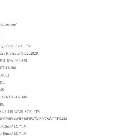
gkzhan.com/
号
QE-022-PS-11L PNP
5025 R SAE B NR.20292R
GL 80A-001-S49
575/13-306
O8332
B12
24S
X-3-3TF-15-D40
38G
 7-119-WASI-ST02-2TS
900977989 4WRZ10E85-7X/6EG24N9ETK4/M
0.02mm*12.7*5M
0.10mm*12.7*5M