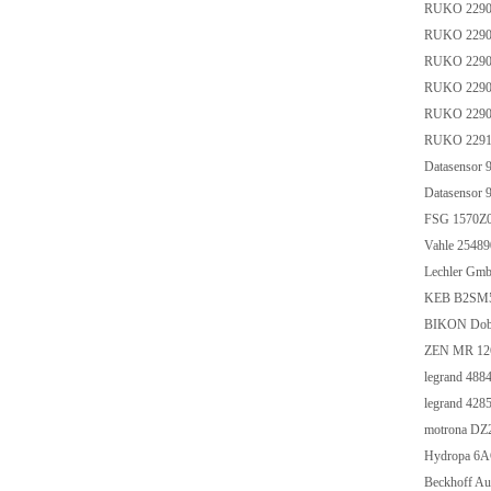
RUKO 229
RUKO 229
RUKO 229
RUKO 229
RUKO 229
RUKO 229
Datasensor
Datasensor
FSG 1570Z0
Vahle 2548
Lechler Gm
KEB B2SM
BIKON Dob
ZEN MR 12
legrand 488
legrand 428
motrona DZ
Hydropa 6
Beckhoff A