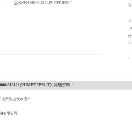
客
江
: 
传
手
:
:
800/018121;PUMPE IP20-T
的详细资料：
工控产品 超快物流 *
机电有限公司