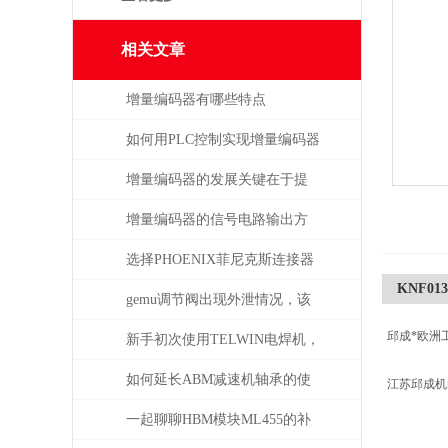
相关文章
增量编码器有哪些特点
如何用PLC控制实现增量编码器
的定位功能？
增量编码器的发展关键在于提
升质量
增量编码器的信号电路输出方
式
选择PHOENIX菲尼克斯连接器
KNF013
时需考虑哪些问题？
gemu调节阀出现外泄情况，该
邱成*欧洲
如何处理
新手初次使用TELWIN电焊机，
需注意这几点
如何延长ABM减速机轴承的使
江苏邱成
用寿命
一起聊聊HBM模块ML455的补