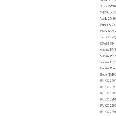
SERTO SO 4
ABB 1SVR
WENGLOR
Vahle 2548
Busck & C
PMA KS90-
Turck BI5-
ESAM UNI J
watlow P
watlow P
watlow E3
Burster Pr
Botter TM0
RUKO 229
RUKO 229
RUKO 229
RUKO 229
RUKO 229
RUKO 229