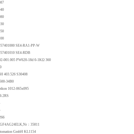
087
040
080
030
050
100
 957401000 SE4-RA1-PP-W
 957401010 SE4-RDB
2-001.005 PW620-18d 0-1KΩ 360
90
bH 403.526 S30408
500-34B0
ikon 1012-065x095
6.2RS
4
5
266
AGF4AG24ELK,Nr：35811
utomation GmbH KL1154