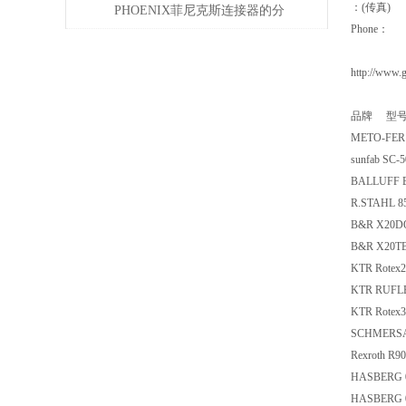
：(传真)
偿问题
PHOENIX菲尼克斯连接器的分
Phone：
类及应用领域
http://www.
品牌 型
METO-FER 
sunfab SC-
BALLUFF B
R.STAHL 8
B&R X20D
B&R X20T
KTR Rotex
KTR RUFLE
KTR Rotex
SCHMERSAL
Rexroth R
HASBERG 
HASBERG 