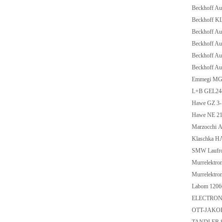
Beckhoff A
Beckhoff K
Beckhoff A
Beckhoff A
Beckhoff A
Beckhoff A
Emmegi MGE
L+B GEL2
Hawe GZ 3
Hawe NE 21-.
Marzocchi 
Klaschka 
SMW Laufrol
Murrelektr
Murrelektr
Labom 1206
ELECTRONI
OTT-JAKOB 