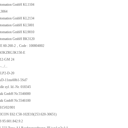
utomation GmbH KL1104
L3064
utomation GmbH KL2134
utomation GmbH KL5001
utomation GmbH KL9010
utomation GmbH BK3120
 60-260-2，Code : 100804002
443KZRG3K150-E
-12-GM 24
../...
ALP2-D-20
HAD-11ms60b1-5Sd7
le zyl. Id.-Nr. 018345
onik GmbH Nr.5546000
onik GmbH Nr.5546100
615/02/001
CON E62.C58-102E10(253.620-30651)
95.601.842.9.2