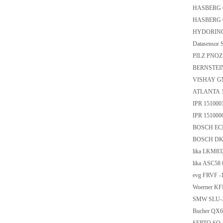
HASBERG 
HASBERG 
HYDORING 
Datasenso
PILZ PNOZ
BERNSTEIN
VISHAY G
ATLANTA 1
IPR 151000
IPR 151000
BOSCH ECM
BOSCH DKC
lika LKM8
lika ASC58
evg FRVF 
Woerner KF
SMW SLU-X
Bucher QX6