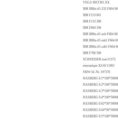
VEGA MET381.XX
IBR IBRit-rf1-232 F604 0
IBR F153 001
IBR F153 300
IBR F604 100
IBR IBRit-rf1-usb F604 0
IBR IBRit-rf1-mit1 F604 
IBR IBRit-rf1-cab1 F604 
IBR F700 500
SCHNEIDER xsav11373
emecanique XSAV11801
SMW Id.-Nr. 197376
HASBERG 0.1*100*50
HASBERG 0.2*100*50
HASBERG 0.3*100*50
HASBERG 0.4*100*50
HASBERG 0.02*50*30
HASBERG 0.04*50*30
HASBERG 0.5*100*50