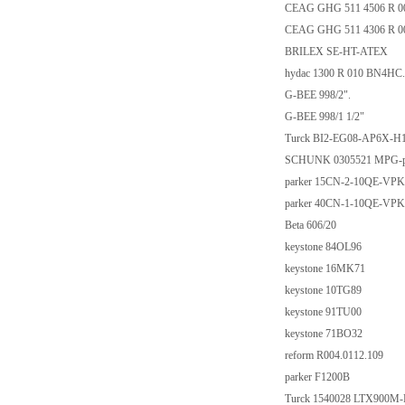
CEAG GHG 511 4506 R 
CEAG GHG 511 4306 R 
BRILEX SE-HT-ATEX
hydac 1300 R 010 BN4HC
G-BEE 998/2".
G-BEE 998/1 1/2"
Turck BI2-EG08-AP6X-H
SCHUNK 0305521 MPG-p
parker 15CN-2-10QE-VP
parker 40CN-1-10QE-VP
Beta 606/20
keystone 84OL96
keystone 16MK71
keystone 10TG89
keystone 91TU00
keystone 71BO32
reform R004.0112.109
parker F1200B
Turck 1540028 LTX900M