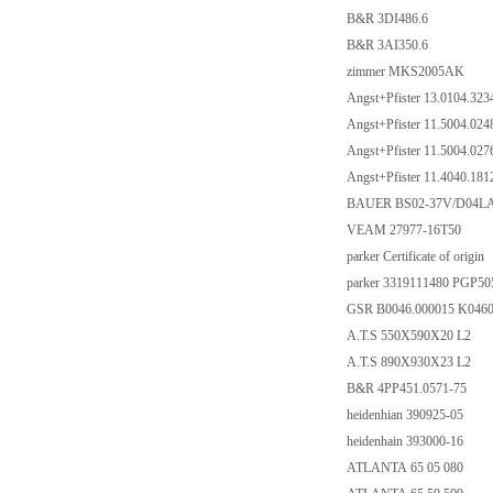
B&R 3DI486.6
B&R 3AI350.6
zimmer MKS2005AK
Angst+Pfister 13.0104.32
Angst+Pfister 11.5004.02
Angst+Pfister 11.5004.02
Angst+Pfister 11.4040.18
BAUER BS02-37V/D04LA
VEAM 27977-16T50
parker Certificate of origin
parker 3319111480 PG
GSR B0046.000015 K046
A.T.S 550X590X20 L2
A.T.S 890X930X23 L2
B&R 4PP451.0571-75
heidenhian 390925-05
heidenhain 393000-16
ATLANTA 65 05 080