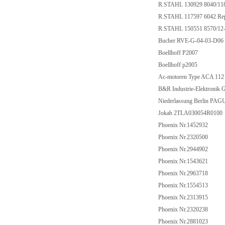
R.STAHL 130929 8040/1
R.STAHL 117597 6042 Rep
R.STAHL 150551 8570/1
Bucher RVE-G-04-03-D0
Boellhoff P2007
Boellhoff p2005
Ac-motoren Type ACA 11
B&R Industrie-Elektron
Niederlassung Berlin 
Jokab 2TLA030054R010
Phoenix Nr.1452932
Phoenix Nr.2320500
Phoenix Nr.2944902
Phoenix Nr.1543621
Phoenix Nr.2963718
Phoenix Nr.1554513
Phoenix Nr.2313915
Phoenix Nr.2320238
Phoenix Nr.2881023