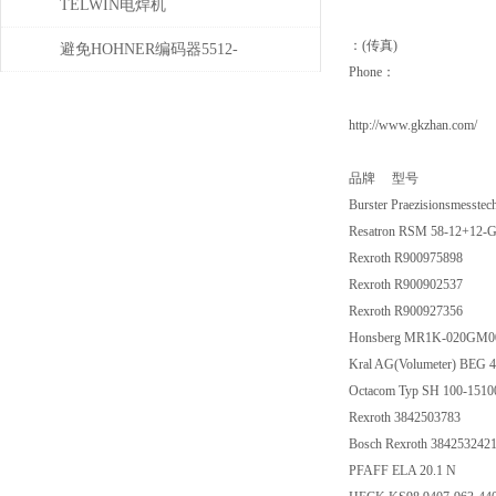
性，怎么产生的？
TELWIN电焊机
：(传真)
DIGITALCARSPOTTER5500的
避免HOHNER编码器5512-
Phone：
维护保养与易损件更换周期
05FR-0800损坏的5个常见操作
http://www.gkzhan.com/
误区
品牌 型号
Burster Praezisionsmess
Resatron RSM 58-12+12
Rexroth R900975898
Rexroth R900902537
Rexroth R900927356
Honsberg MR1K-020GM0
Kral AG(Volumeter) BEG
Octacom Typ SH 100-1510
Rexroth 3842503783
Bosch Rexroth 38425324
PFAFF ELA 20.1 N