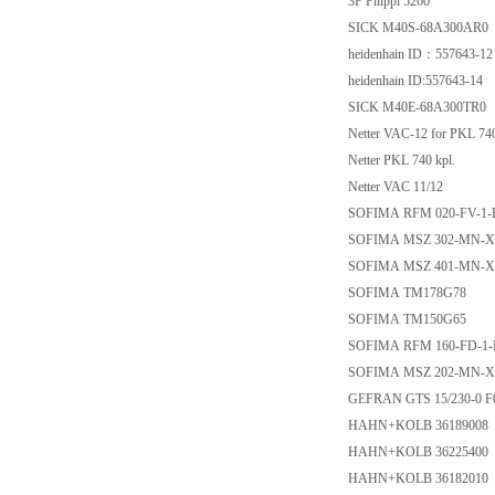
3F Filippi 5260
SICK M40S-68A300AR0
heidenhain ID：557643-1
heidenhain ID:557643-14
SICK M40E-68A300TR0
Netter VAC-12 for PKL 7
Netter PKL 740 kpl.
Netter VAC 11/12
SOFIMA RFM 020-FV-1-
SOFIMA MSZ 302-MN-X
SOFIMA MSZ 401-MN-X
SOFIMA TM178G78
SOFIMA TM150G65
SOFIMA RFM 160-FD-1-
SOFIMA MSZ 202-MN-X
GEFRAN GTS 15/230-0 
HAHN+KOLB 36189008
HAHN+KOLB 36225400
HAHN+KOLB 36182010