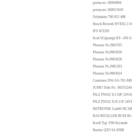
perma-tec 26004004
perma-tec 260011810
Orbitalum 790 052 488
Bosch Rexroth HVE02.2
IFS IFZ201
Kral AG(pump) KF- 450
Phoenix Nr.2963705
Phoenix Nr.0903026
Phoenix Nr.0903028
Phoenix Nr.2981363
Phoenix Nr.0903024
Contrinex DW-AS-701-M
JUMO Teile-Nr.: 0035524
PILZ PNOZ X3.10P 24VAC
PILZ PNOZ X10.11P 24VD
HETRONIK GmbH HC200-
BAUMUELLER BUM 60-30
Knoll Typ: F60-Keramik
Bucher QXV41-050R