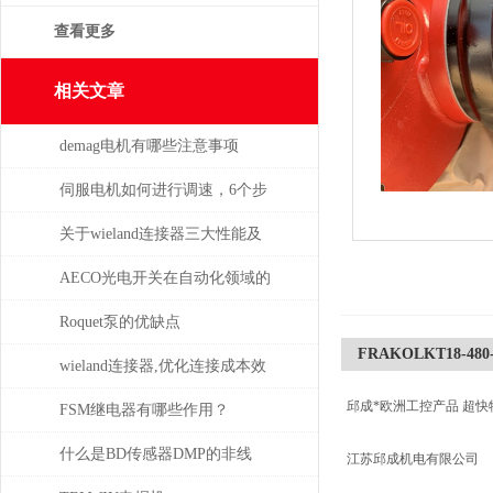
查看更多
相关文章
demag电机有哪些注意事项
伺服电机如何进行调速，6个步
骤轻松解决！
关于wieland连接器三大性能及
重要性
AECO光电开关在自动化领域的
与应用
Roquet泵的优缺点
FRAKOLKT18-480-
wieland连接器,优化连接成本效
邱成*欧洲工控产品 超快
益
FSM继电器有哪些作用？
什么是BD传感器DMP的非线
江苏邱成机电有限公司