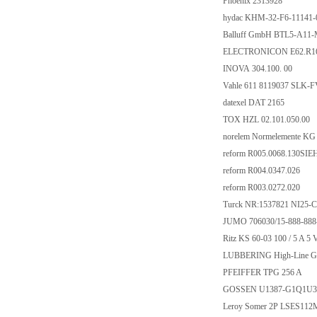
Phoenix 2313928
hydac KHM-32-F6-11141
Balluff GmbH BTL5-A11
ELECTRONICON E62.R1
INOVA 304.100. 00
Vahle 611 8119037 SLK
datexel DAT 2165
TOX HZL 02.101.050.00
norelem Normelemente K
reform R005.0068.130S
reform R004.0347.026
reform R003.0272.020
Turck NR:1537821 NI25
JUMO 706030/15-888-888
Ritz KS 60-03 100 / 5 A 5 
LUBBERING High-Line G
PFEIFFER TPG 256 A
GOSSEN U1387-G1Q1U
Leroy Somer 2P LSES11