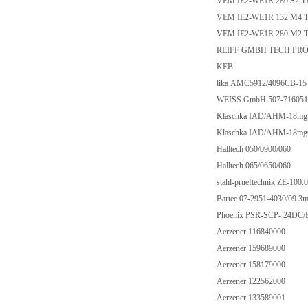
VEM IE2-WE1R 280 S2 T
VEM IE2-WE1R 132 M4 
VEM IE2-WE1R 280 M2 
REIFF GMBH TECH.PRO.
KEB
lika AMC5912/4096CB-1
WEISS GmbH 507-71605
Klaschka IAD/AHM-18m
Klaschka IAD/AHM-18m
Halltech 050/0900/060
Halltech 065/0650/060
stahl-prueftechnik ZE-10
Bartec 07-2951-4030/09 
Phoenix PSR-SCP- 24DC/
Aerzener 116840000
Aerzener 159689000
Aerzener 158179000
Aerzener 122562000
Aerzener 133589001