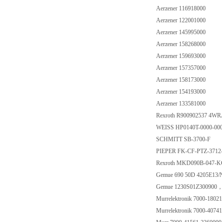
Aerzener 116918000
Aerzener 122001000
Aerzener 145995000
Aerzener 158268000
Aerzener 159693000
Aerzener 157357000
Aerzener 158173000
Aerzener 154193000
Aerzener 133581000
Rexroth R900902537 4
WEISS HP0140T-0000-00
SCHMITT SB-3700-F
PIEPER FK-CF-PTZ-3712
Rexroth MKD090B-047
Gemue 690 50D 4205E13
Gemue 1230S01Z30090
Murrelektronik 7000-180
Murrelektronik 7000-407