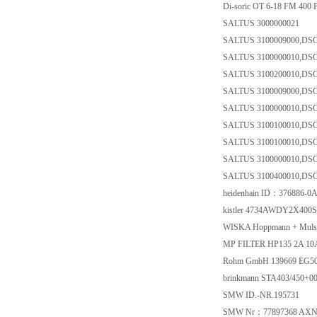
Di-soric OT 6-18 FM 400
SALTUS 3000000021
SALTUS 3100009000,DS
SALTUS 3100000010,DS
SALTUS 3100200010,D
SALTUS 3100009000,DS
SALTUS 3100000010,DS
SALTUS 3100100010,D
SALTUS 3100100010,D
SALTUS 3100000010,DS
SALTUS 3100400010,D
heidenhain ID：376886-
kistler 4734AWDY2X400
WISKA Hoppmann + Muls
MP FILTER HP135 2A 1
Rohm GmbH 139669 EG5
brinkmann STA403/450+
SMW ID.-NR.195731
SMW Nr：77897368 AXN-6