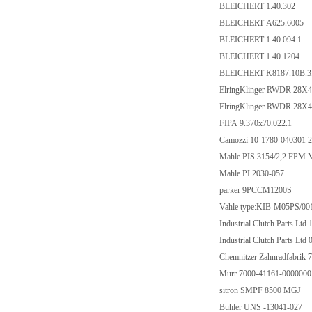
BLEICHERT 1.40.302
BLEICHERT A625.6005
BLEICHERT 1.40.094.1
BLEICHERT 1.40.1204
BLEICHERT K8187.10B.
ElringKlinger RWDR 28X
ElringKlinger RWDR 28X
FIPA 9.370x70.022.1
Camozzi 10-1780-04030
Mahle PIS 3154/2,2 FPM
Mahle PI 2030-057
parker 9PCCM1200S
Vahle type:KIB-M05PS/
Industrial Clutch Parts
Industrial Clutch Parts
Chemnitzer Zahnradfabrik 
Murr 7000-41161-000000
sitron SMPF 8500 MGJ
Buhler UNS -13041-027