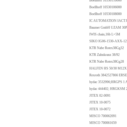
Boellhoff 10530110000
Boellhoff 10530106000
Boellhoff 10530108000
IC AUTOMATION IACT.
Baumer GmbH UZAM 30P6
IWIS chain,16b L=5M
SIKO IG06-1530-AXX-1
KTR Nabe Rotex38Gg32
KTR Zahnkranz 38/92
KTR Nabe Rotex38Gg28
HALFEN HS 50/30 M12X
Rexroth 3842527866 ERS
hydac 3532996;HRGPS 1
hydac 444402; HRGKSM 2
JITEX 02-0091
JITEX 10-0075
JITEX 10-0072
MISCO 700062091
MISCO 700061659