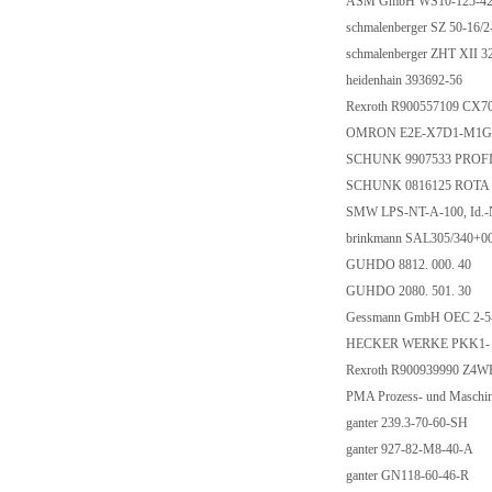
ASM GmbH WS10-125-4
schmalenberger SZ 50-16/
schmalenberger ZHT XII 3
heidenhain 393692-56
Rexroth R900557109 CX
OMRON E2E-X7D1-M1
SCHUNK 9907533 PROF
SCHUNK 0816125 ROTA 
SMW LPS-NT-A-100, Id.-
brinkmann SAL305/340+
GUHDO 8812. 000. 40
GUHDO 2080. 501. 30
Gessmann GmbH OEC 2-5
HECKER WERKE PKK1-
Rexroth R900939990 Z4
PMA Prozess- und Masch
ganter 239.3-70-60-SH
ganter 927-82-M8-40-A
ganter GN118-60-46-R