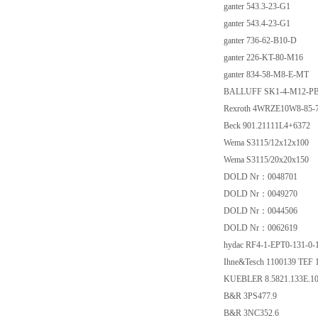
ganter 543.3-23-G1
ganter 543.4-23-G1
ganter 736-62-B10-D
ganter 226-KT-80-M16
ganter 834-58-M8-E-MT
BALLUFF SK1-4-M12-P
Rexroth 4WRZE10W8-85
Beck 901.21111L4+6372
Wema S3115/12x12x100
Wema S3115/20x20x150
DOLD Nr：0048701
DOLD Nr：0049270
DOLD Nr：0044506
DOLD Nr：0062619
hydac RF4-1-EPT0-131-0
Ihne&Tesch 1100139 TEF
KUEBLER 8.5821.133E.1
B&R 3PS477.9
B&R 3NC352.6