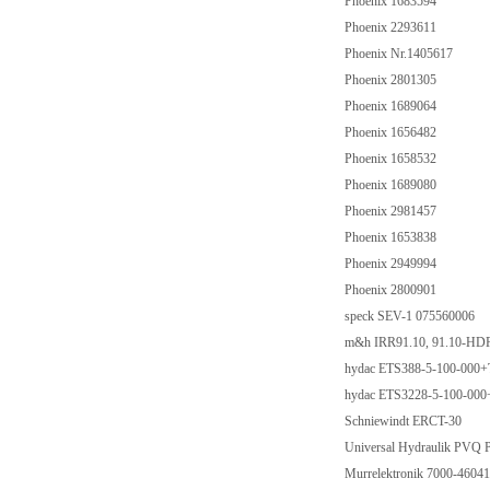
Phoenix 1683594
Phoenix 2293611
Phoenix Nr.1405617
Phoenix 2801305
Phoenix 1689064
Phoenix 1656482
Phoenix 1658532
Phoenix 1689080
Phoenix 2981457
Phoenix 1653838
Phoenix 2949994
Phoenix 2800901
speck SEV-1 075560006
m&h IRR91.10, 91.10-H
hydac ETS388-5-100-00
hydac ETS3228-5-100-0
Schniewindt ERCT-30
Universal Hydraulik PV
Murrelektronik 7000-460