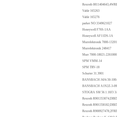
Rexroth 0811404643,4W
Vahle 165263
Vahle 165276
parker NO:3349621027
Honeywell F76S-1AA
Honeywell AF11DS-1A
Murrelektronik 7000-132
Murrelektronik 248417
Murr 7000-18021-226100
SPM VMM-14
SPM TRV-18
Schurter 31.3901
BANSBACH J4J4-50-100-
BANSBACH A1N2Z-3-098
STOGRA SM 56.1.18J3 3A
Rexroth R901353074;D
Rexroth R901358182;D
Rexroth R900927478;2F