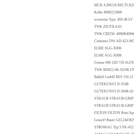
MCB A399210 RECTI H2
Keller 8000225868
westermo Type: RD-48 L
TWK ZD-P3L4-01
TWK CRD58- 4096R409
Contrinex DW-AD-423-0
ELME SGG-X006
ELME SGG-X008
Gemue 690 32D 720 412/
TWK RIM22-06-1024K1T0
Balluff GmbH BES 516-2
GUTEKUNST D-354B
GUTEKUNST D-364R-0
STRAUB STRAUB-GRIP-L 8
STRAUB STRAUB-GRIP-L
FILTON FILTON Roto-Spei
Lenord+Bauer GEL244
STROMAG Typ.5 NE-452