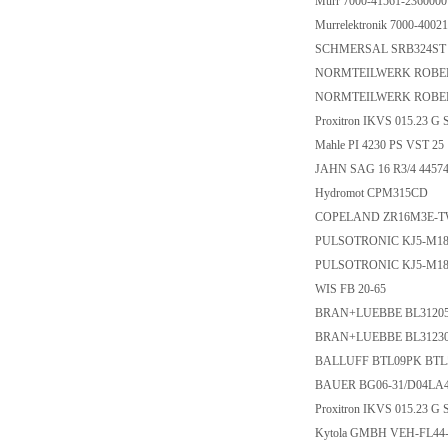
Murr 7000-41561-236000
Murrelektronik 7000-400
SCHMERSAL SRB324ST 
NORMTEILWERK ROBE
NORMTEILWERK ROBE
Proxitron IKVS 015.23 
Mahle PI 4230 PS VST 2
JAHN SAG 16 R3/4 4457
Hydromot CPM315CD
COPELAND ZR16M3E-
PULSOTRONIC KJ5-M1
PULSOTRONIC KJ5-M18
WIS FB 20-65
BRAN+LUEBBE BL3120
BRAN+LUEBBE BL3123
BALLUFF BTL09PK BTL5-
BAUER BG06-31/D04LA4
Proxitron IKVS 015.23 G
Kytola GMBH VEH-FL44-