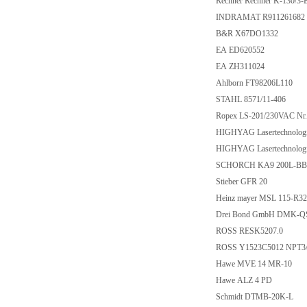
Rechner Rechner K-130/3
INDRAMAT R911261682
B&R X67DO1332
EA ED620552
EA ZH311024
Ahlborn FT98206L110
STAHL 8571/11-406
Ropex LS-201/230VAC Nr
HIGHYAG Lasertechnolog
HIGHYAG Lasertechnolog
SCHORCH KA9 200L-BB
Stieber GFR 20
Heinz mayer MSL 115-R3
Drei Bond GmbH DMK-QS
ROSS RESK5207.0
ROSS Y1523C5012 NPT3
Hawe MVE 14 MR-10
Hawe ALZ 4 PD
Schmidt DTMB-20K-L