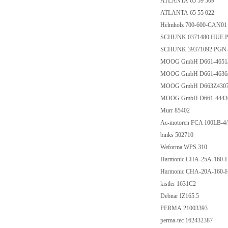
ATLANTA 65 59 509
ATLANTA 65 55 022
Helmholz 700-600-CAN0
SCHUNK 0371480 HUE P
SCHUNK 39371092 PGN-
MOOG GmbH D661-465
MOOG GmbH D661-46
MOOG GmbH D663Z430
MOOG GmbH D661-444
Murr 85402
Ac-motoren FCA 100LB-
binks 502710
Weforma WPS 310
Harmonic CHA-25A-160
Harmonic CHA-20A-160
kistler 1631C2
Debnar IZ165.5
PERMA 21003393
perma-tec 162432387