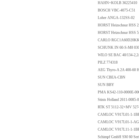
HAHN+KOLB 36225410
BOSCH VBC-4075-C51
Loher ANGA-132SS-02
HORST Heizschnur HSS 
HORST Heizschnur HSS 
CARLO RGC1A60D20K
SCHUNK IN 60-S-M8 03
WILO SE BAC 40/134-2,2
PILZ 774318
AEG Thyro-A 2A 400-60 H
SUN CBEA-CBN
SUN BBY
PMA KS42-110-0000E-0
Stinis Holland 2611-0085
RTK ST 5112-32+MV 52
CAMLOC V917L01-1-1
CAMLOC V917L01-1-A
CAMLOC V917L11-1-1
Schimpf GmbH SM 60 Ser