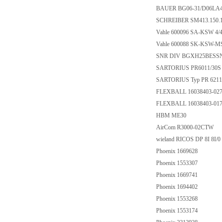
BAUER BG06-31/D06LA4
SCHREIBER SM413.150.
Vahle 600096 SA-KSW 4
Vahle 600088 SK-KSW-
SNR DIV BGXH25BESS
SARTORIUS PR6011/30
SARTORIUS Typ PR 6211/3
FLEXBALL 16038403-027
FLEXBALL 16038403-017
HBM ME30
AirCom R3000-02CTW
wieland RICOS DP 8I 8I/0
Phoenix 1669628
Phoenix 1553307
Phoenix 1669741
Phoenix 1694402
Phoenix 1553268
Phoenix 1553174