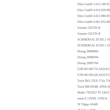
Fibro GmbH 3-613-349-01
Fibro GmbH 4-613-928-000
Fibro GmbH 4-613-980-001
Fibro GmbH 4-661-832-000
Sommer GK35N-B
Sommer GK25N-B
SCHMERSAL EF303.2 1
SCHMERSAL EF303.1 1
Demag 26089084
Demag 26089184
Demag 26095784
GSR 063.001735,A6324/
GSR 063.001426,A6323/
Turck IM1-22EX-T No.7
Turck BI8-M18K-AP6X-H
Mahle 77925027 PI 1301
stuete E 12WHL /STECK
3F Filippi A0449