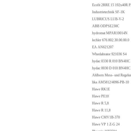
Ecofit 2RRE 15 192x40R
Industrietechnik SF-1K
LUBRICUS LUB-V-2
ABB ODPSE230C
hydromat MPAR10014N
lechler 676.802.30.00.00.0
EA AN621207
Wheelabrator 921036 S4
hydac 0330 R 010 BN4H
hydac 0030 D 010 BN4H
Ahlborn Mess- und Regel
lika AM5812/4096-PB-10
Hawe RK1E
Hawe PE10
Hawe R 5,8
Hawe R 11,8
Hawe CMV1B-370
Hawe VP 1 Z-G 24