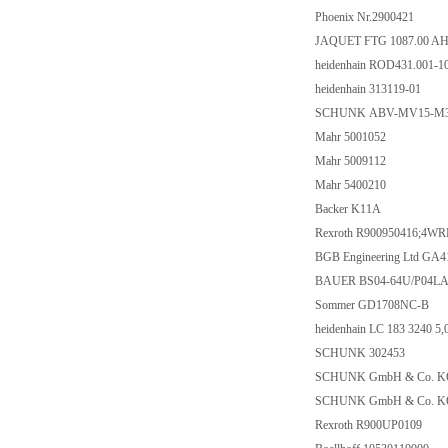
Phoenix Nr.2900421
JAQUET FTG 1087.00 AH
heidenhain ROD431.001-1
heidenhain 313119-01
SCHUNK ABV-MV15-M3
Mahr 5001052
Mahr 5009112
Mahr 5400210
Backer K11A
Rexroth R900950416;4W
BGB Engineering Ltd GA
BAUER BS04-64U/P04LA10
Sommer GD1708NC-B
heidenhain LC 183 3240 5
SCHUNK 302453
SCHUNK GmbH & Co. K
SCHUNK GmbH & Co. K
Rexroth R900UP0109