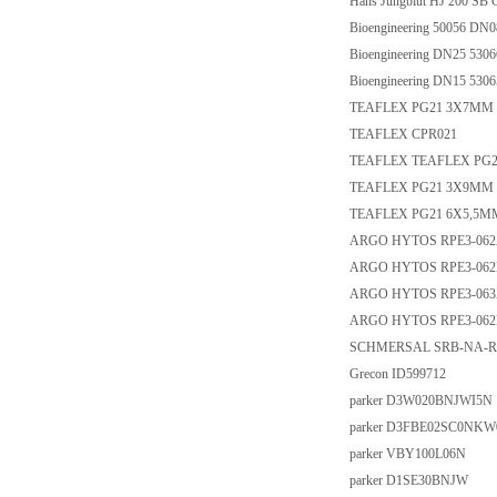
Hans Jungblut HJ 200 SB
Bioengineering 50056 DN
Bioengineering DN25 530
Bioengineering DN15 530
TEAFLEX PG21 3X7MM
TEAFLEX CPR021
TEAFLEX TEAFLEX PG2
TEAFLEX PG21 3X9MM
TEAFLEX PG21 6X5,5M
ARGO HYTOS RPE3-062
ARGO HYTOS RPE3-062
ARGO HYTOS RPE3-063
ARGO HYTOS RPE3-06
SCHMERSAL SRB-NA-R-C
Grecon ID599712
parker D3W020BNJWI5N
parker D3FBE02SC0NK
parker VBY100L06N
parker D1SE30BNJW