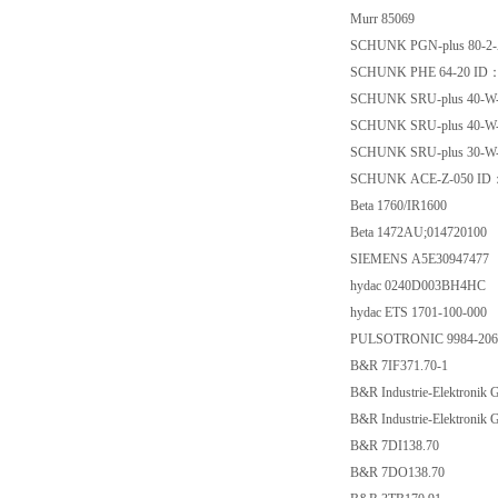
Murr 85069
SCHUNK PGN-plus 80-2
SCHUNK PHE 64-20 ID
SCHUNK SRU-plus 40-W
SCHUNK SRU-plus 40-W-
SCHUNK SRU-plus 30-W
SCHUNK ACE-Z-050 ID
Beta 1760/IR1600
Beta 1472AU;014720100
SIEMENS A5E30947477
hydac 0240D003BH4HC
hydac ETS 1701-100-000
PULSOTRONIC 9984-20
B&R 7IF371.70-1
B&R Industrie-Elektroni
B&R Industrie-Elektronik
B&R 7DI138.70
B&R 7DO138.70