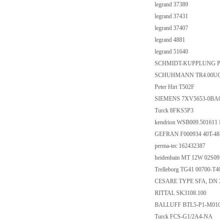
legrand 37389
legrand 37431
legrand 37407
legrand 4881
legrand 51640
SCHMIDT-KUPPLUNG P 
SCHUHMANN TR4.00U
Peter Hirt T502F
SIEMENS 7XV5653-0BA
Turck 8FKS5P3
kendrion WSB009.50161
GEFRAN F000934 40T-48-
perma-tec 162432387
heidenhain MT 12W 02S09 
Trelleborg TG41 00700-T
CESARE TYPE SFA, DN 
RITTAL SK3108.100
BALLUFF BTL5-P1-M010
Turck FCS-G1/2A4-NA