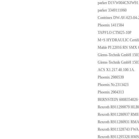
parker D1VW004CNJW9
parker 3349111060
Contrinex DW-AV-623-04
Phoenix 1411584
TAPFLO CTM25-10P
M+S HYDRAULIC Certifi
Mahle PI 22016 RN SMX 
Glems-Technik GmbH 150
Glems-Technik GmbH 15
ACS X1.217.40.100.1A.
Phoenix 2980539
Phoenix Nr.2313423
Phoenix 2904313
BERNSTEIN 6008354026
Rexroth R911299879 HL
Rexroth R911280937 RME
Rexroth R911280931 RMA
Rexroth R911328743 F
Rexroth R911295328 HM