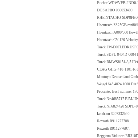
Bucher WDWVPB-2ND0-
DOSAPRO 980053400
RHEINTACHO SDP0FB00
Hoentzsch ZS25GE-mn80/
Hoentzsch A000/560 flow
Hoentzsch CV-120 Velocity 
Turck FW-D9TLEDKU9PG
Turck SDPL-0404D-0004
Turck BMWS8151-8,5 ID:
CEAG GHG-418-1101-R-
Mitutoyo Deutschland Gm
Weigel 645.4024.1000 DA
Procentec Besl-nummer 17
Turck Nr.4685717 BIM-
Turck Nr.6824420 SDPB-
kendrion 3207332b40
Rexroth R911277708.
Rexroth R911277697.
Reggiana Riduttori RR31