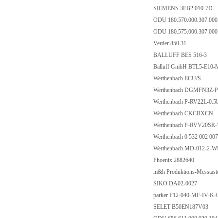
SIEMENS 3EB2 010-7D
ODU 180.570.000.307.00
ODU 180.575.000.307.00
Verder 850.31
BALLUFF BES 516-3
Balluff GmbH BTL5-E10-
Werthenbach ECU/S
Werthenbach DGMFN3Z-
Werthenbach P-RV22L-0.5
Werthenbach CKCBXCN
Werthenbach P-RVV20S
Werthenbach 0 532 002 00
Werthenbach MD-012-2-W
Phoenix 2882640
m&h Produktions-Messtast
SIKO DA02-0027
parker F12-040-MF-IV-K-
SELET B50EN187V03