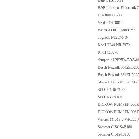
B&R 3TB170.91
B&R Industrie-Elektroni
LTA 8000-16000
Verder 129.0012
WENGLOR LD86PCV3
Tognella FT257/5-3/4
Knoll TF40 NR.7979
Knoll 128278
ebmpapst R2E250-AV65-0
Bosch Rexroth 384251526
Bosch Rexroth 384251526
Shape L000-S010-GC Mk.3
SED 024.16.710.2
SED 024.85.001
DICKOW PUMPEN 0065
DICKOW PUMPEN 0065
Walther 11-019-2-WR53
Sommer CISOS4B160
Sommer CISIS4B100