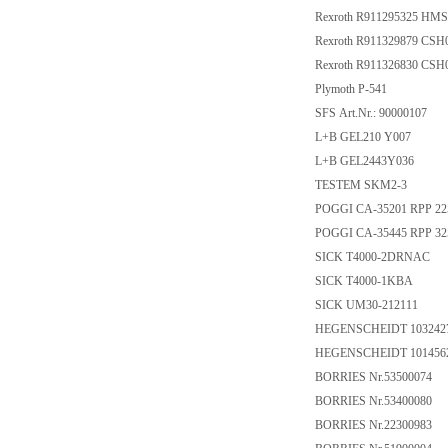
Rexroth R911295325 HM
Rexroth R911329879 C
Rexroth R911326830 C
Plymoth P-541
SFS Art.Nr.: 90000107
L+B GEL210 Y007
L+B GEL2443Y036
TESTEM SKM2-3
POGGI CA-35201 RPP 225
POGGI CA-35445 RPP 325
SICK T4000-2DRNAC
SICK T4000-1KBA
SICK UM30-212111
HEGENSCHEIDT 103242
HEGENSCHEIDT 101456
BORRIES Nr.53500074
BORRIES Nr.53400080
BORRIES Nr.22300983