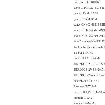
Sommer CDSPR00160
Rexroth 4WRZE 16 W8-1
ganter 115-SG-14-NI
ganter GN563-40-M6
ganter GN 603-63-M8-DB
ganter GN 603-63-M6-DB
JANITZA UMG 508 with so
as str?mungstechnik DH-
Pantron Instruments Gmb
Pantron IT-P10-5
Tollok TLK110 20X28
HERZOG 8-2743-353177-
HERZOG 8-2743-352017-
HERZOG 8-2743-353157-
heidenhain 735117-53
Pneumax 0PXS164
SCHNEIDER XD2GA824
motrona FM260
Aerzen 168705000