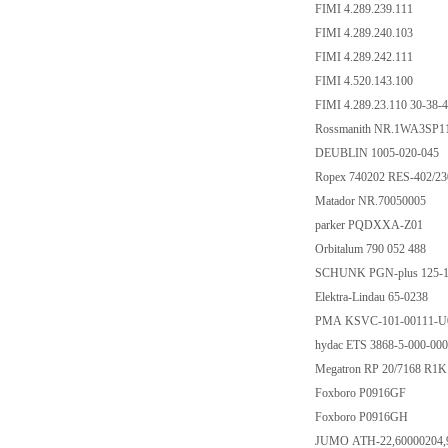
FIMI 4.289.239.111
FIMI 4.289.240.103
FIMI 4.289.242.111
FIMI 4.520.143.100
FIMI 4.289.23.110 30-38-
Rossmanith NR.1WA3SP1
DEUBLIN 1005-020-045
Ropex 740202 RES-402/
Matador NR.70050005
parker PQDXXA-Z01
Orbitalum 790 052 488
SCHUNK PGN-plus 125-1
Elektra-Lindau 65-0238
PMA KSVC-101-00111-
hydac ETS 3868-5-000-00
Megatron RP 20/7168 R
Foxboro P0916GF
Foxboro P0916GH
JUMO ATH-22,60000204,91