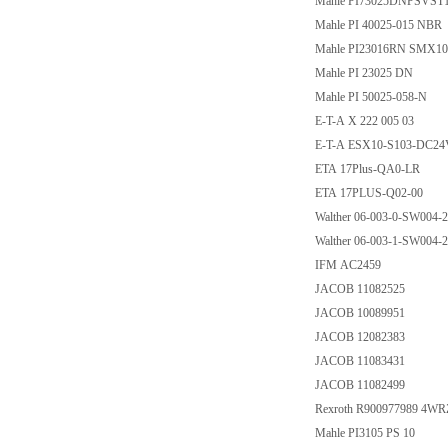
Mahle PI73025DNPSVST
Mahle PI 40025-015 NBR
Mahle PI23016RN SMX
Mahle PI 23025 DN
Mahle PI 50025-058-N
E-T-A X 222 005 03
E-T-A ESX10-S103-DC2
ETA 17Plus-QA0-LR
ETA 17PLUS-Q02-00
Walther 06-003-0-SW004-
Walther 06-003-1-SW004-
IFM AC2459
JACOB 11082525
JACOB 10089951
JACOB 12082383
JACOB 11083431
JACOB 11082499
Rexroth R900977989 4W
Mahle PI3105 PS 10