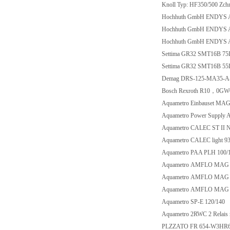
Knoll Typ: HF350/500 Zch
Hochhuth GmbH ENDYS A
Hochhuth GmbH ENDYS A
Hochhuth GmbH ENDYS A
Settima GR32 SMT16B 7
Settima GR32 SMT16B 5
Demag DRS-125-MA35-A
Bosch Rexroth R10，0G
Aquametro Einbauset MA
Aquametro Power Suppl
Aquametro CALEC ST II 
Aquametro CALEC light 9
Aquametro PAA PLH 100
Aquametro AMFLO MAG
Aquametro AMFLO MAG
Aquametro AMFLO MAG
Aquametro SP-E 120/140
Aquametro 2RWC 2 Relais
PLZZATO FR 654-W3HR