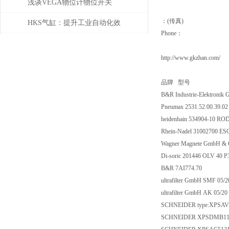
浅谈VEGA物位计物位开关
：(传真)
HKS气缸：提升工业自动化效
Phone：
率的关键组件
http://www.gkzhan.com/
品牌 型号
B&R Industrie-Elektroni
Pneumax 2531.52.00.39.0
heidenhain 534904-10 RO
Rhein-Nadel 31002700 E
Wagner Magnete GmbH & C
Di-soric 201446 OLV 40 
B&R 7AI774.70
ultrafilter GmbH SMF 05/
ultrafilter GmbH AK 05/20
SCHNEIDER type:XPSA
SCHNEIDER XPSDMB1