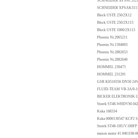
SCHNEIDER XPSAC512
SCHNEIDER XPSAK311
Block USTE 250/2X12
Block USTE 250/2X115
Block USTE 1000/2X115
Phoenix Nr.2965211
Phoenix Nr.1594893
Phoenix Nr.2882653
Phoenix Nr.2882640
HOMMEL 230475
HOMMEL 231291
GSR K0510356 DN50 24
FLUID-TEAM VB-3A/0-
BICKER ELEKTRONIK 
Stoerk ST48-WHDVM.042
Kuka 168334
Kuka 0000130547 KCP2 S
Stoerk ST48-1HUV.100F
maxon motor 41.040.038-0