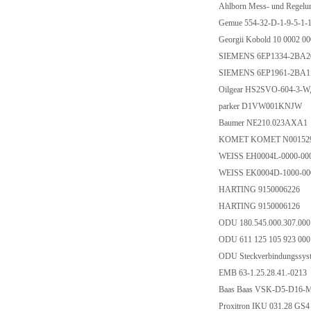
Ahlborn Mess- und Rege
Gemue 554-32-D-1-9-5-1-
Georgii Kobold 10 0002 
SIEMENS 6EP1334-2BA
SIEMENS 6EP1961-2BA
Oilgear HS2SVO-604-3-
parker D1VW001KNJW
Baumer NE210.023AXA1
KOMET KOMET N001529
WEISS EH0004L-0000-00
WEISS EK0004D-1000-00
HARTING 9150006226
HARTING 9150006126
ODU 180.545.000.307.00
ODU 611 125 105 923 00
ODU Steckverbindungssys
EMB 63-1.25.28.41.-0213
Baas Baas VSK-D5-D16
Proxitron IKU 031.28 G