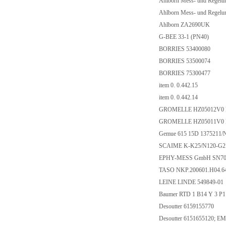
Ahlborn Mess- und Rege
Ahlborn Mess- und Rege
Ahlborn ZA2690UK
G-BEE 33-1 (PN40)
BORRIES 53400080
BORRIES 53500074
BORRIES 75300477
item 0. 0.442.15
item 0. 0.442.14
GROMELLE HZ05012V0 N
GROMELLE HZ05011V0 N
Gemue 615 15D 1375211/
SCAIME K-K25/N120-G
EPHY-MESS GmbH SN7013
TASO NKP.200601.H04.6
LEINE LINDE 549849-01
Baumer RTD 1 B14 Y 3 P1
Desoutter 6159155770
Desoutter 6151655120; E