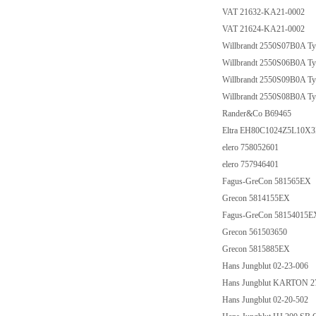
VAT 21632-KA21-0002
VAT 21624-KA21-0002
Willbrandt 2550S07B0A Ty
Willbrandt 2550S06B0A Ty
Willbrandt 2550S09B0A Ty
Willbrandt 2550S08B0A Ty
Rander&Co B69465
Eltra EH80C1024Z5L10X
elero 758052601
elero 757946401
Fagus-GreCon 581565EX
Grecon 5814155EX
Fagus-GreCon 58154015
Grecon 561503650
Grecon 5815885EX
Hans Jungblut 02-23-006
Hans Jungblut KARTON 2
Hans Jungblut 02-20-502