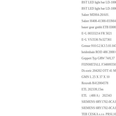
BST LED light bar LD-10
BST LED light bar LD-10
Salzer MDH4-20A01.
Salzer H408-41300-033M4
bauer gear gmbh ETB E00
E+L 00333214 FR 5021
E+L VS3536 Nr327361
Gemue 910.G2.K3.5.01.04
heidenhain ROD 486 2000
Geppert Typ GRW 74/0,37
FEINMETALL F3400935
Di-soric 204202 OTT 41 
GMN L 25 X 37 X 10
Rexroth R412004578
ETL 202339,15m
ETL （400 A） 202343
SIEMENS 6RY1702-0CA
SIEMENS 6RY1702-0CA
TER CESKA s.r.o. PRSL1