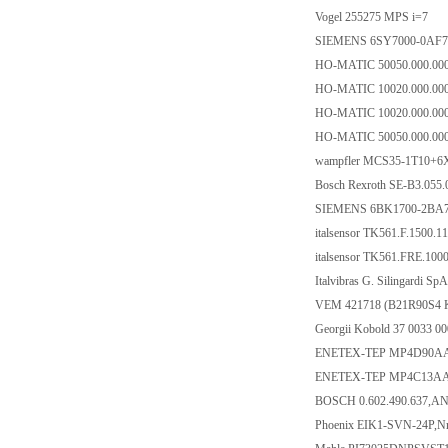
Vogel 255275 MPS i=7
SIEMENS 6SY7000-0AF
HO-MATIC 50050.000.000
HO-MATIC 10020.000.000
HO-MATIC 10020.000.00
HO-MATIC 50050.000.00
wampfler MCS35-1T10+6
Bosch Rexroth SE-B3.055.
SIEMENS 6BK1700-2BA
italsensor TK561.F.1500.
italsensor TK561.FRE.100
Italvibras G. Silingardi 
VEM 421718 (B21R90S4
Georgii Kobold 37 0033
ENETEX-TEP MP4D90
ENETEX-TEP MP4C13A
BOSCH 0.602.490.637,
Phoenix EIK1-SVN-24P,