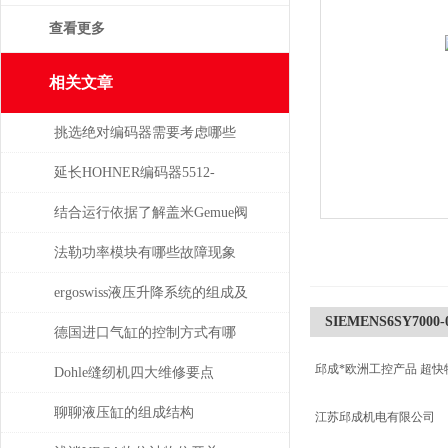
查看更多
相关文章
挑选绝对编码器需要考虑哪些
问题
延长HOHNER编码器5512-
05FR-0800使用寿命的保养秘诀
结合运行依据了解盖米Gemue阀
门
法勒功率模块有哪些故障现象
需要检查
ergoswiss液压升降系统的组成及
SIEMENS6SY7000-
其作用
德国进口气缸的控制方式有哪
邱成*欧洲工控产品 超快
些？
Dohle缝纫机四大维修要点
聊聊液压缸的组成结构
江苏邱成机电有限公司