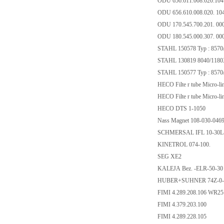
ODU 656.611.008.020.10
ODU 656.610.008.020. 10
ODU 170.545.700.201. 00
ODU 180.545.000.307. 00
STAHL 150578 Typ : 8570
STAHL 130819 8040/118
STAHL 150577 Typ : 8570
HECO Filte r tube Micro-li
HECO Filte r tube Micro-li
HECO DTS 1-1050
Nass Magnet 108-030-046
SCHMERSAL IFL 10-30L
KINETROL 074-100.
SEG XE2
KALEJA Bez. -ELR-50-30 
HUBER+SUHNER 74Z-0-
FIMI 4.289.208.106 WR2
FIMI 4.379.203.100
FIMI 4.289.228.105