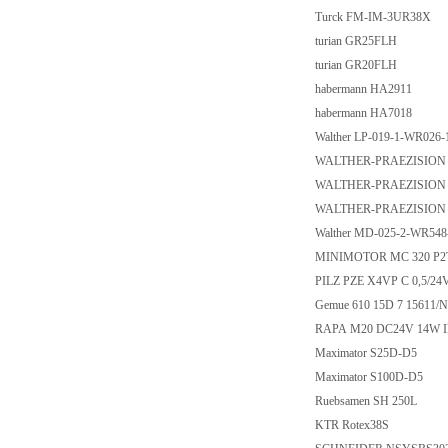
Turck FM-IM-3UR38X
turian GR25FLH
turian GR20FLH
habermann HA2911
habermann HA7018
Walther LP-019-1-WR026
WALTHER-PRAEZISION Ca
WALTHER-PRAEZISION Ca
WALTHER-PRAEZISION Ca
Walther MD-025-2-WR54
MINIMOTOR MC 320 P2T
PILZ PZE X4VP C 0,5/24V
Gemue 610 15D 7 15611/
RAPA M20 DC24V 14W 
Maximator S25D-D5
Maximator S100D-D5
Ruebsamen SH 250L
KTR Rotex38S