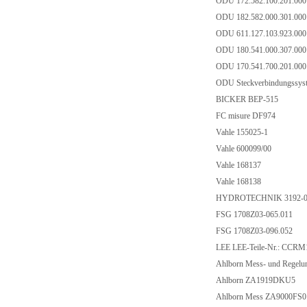
ODU 172.582.100.201.00
ODU 182.582.000.301.00
ODU 611.127.103.923.00
ODU 180.541.000.307.00
ODU 170.541.700.201.00
ODU Steckverbindungssys
BICKER BEP-515
FC misure DF974
Vahle 155025-1
Vahle 600099/00
Vahle 168137
Vahle 168138
HYDROTECHNIK 3192-0
FSG 1708Z03-065.011
FSG 1708Z03-096.052
LEE LEE-Teile-Nr.: CCR
Ahlborn Mess- und Rege
Ahlborn ZA1919DKU5
Ahlborn Mess ZA9000FS