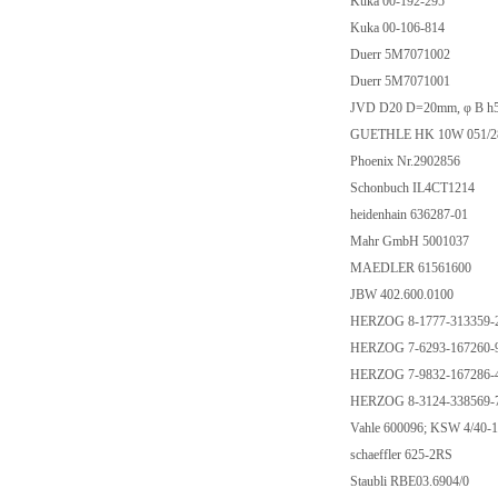
Kuka 00-192-295
Kuka 00-106-814
Duerr 5M7071002
Duerr 5M7071001
JVD D20 D=20mm, φ B 
GUETHLE HK 10W 051/2
Phoenix Nr.2902856
Schonbuch IL4CT1214
heidenhain 636287-01
Mahr GmbH 5001037
MAEDLER 61561600
JBW 402.600.0100
HERZOG 8-1777-313359-
HERZOG 7-6293-167260-
HERZOG 7-9832-167286-
HERZOG 8-3124-338569-
Vahle 600096; KSW 4/40-
schaeffler 625-2RS
Staubli RBE03.6904/0