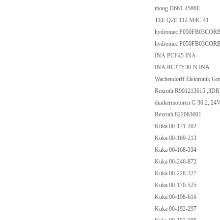
moog D661-4586E
TEE Q2E 112 M4C 41
hydromec P050FB03CORB
hydromec P050FB03COR
INA PCF45 INA
INA RCJTY30-N INA
Wachendorff Elektronik
Rexroth R901213615 ;3
dunkermotoren G 30.2, 2
Rexroth 822063001
Kuka 00-171-202
Kuka 00-169-213
Kuka 00-168-334
Kuka 00-246-872
Kuka 00-228-327
Kuka 00-170-525
Kuka 00-198-616
Kuka 00-192-297