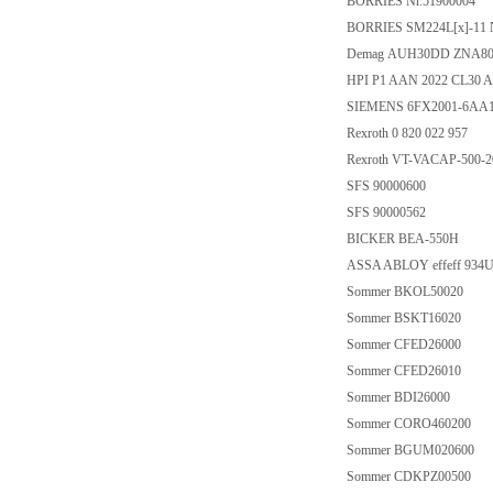
BORRIES Nr.51900004
BORRIES SM224L[x]-11 
Demag AUH30DD ZNA8
HPI P1 AAN 2022 CL30 
SIEMENS 6FX2001-6AA
Rexroth 0 820 022 957
Rexroth VT-VACAP-500-2
SFS 90000600
SFS 90000562
BICKER BEA-550H
ASSA ABLOY effeff 934
Sommer BKOL50020
Sommer BSKT16020
Sommer CFED26000
Sommer CFED26010
Sommer BDI26000
Sommer CORO460200
Sommer BGUM020600
Sommer CDKPZ00500