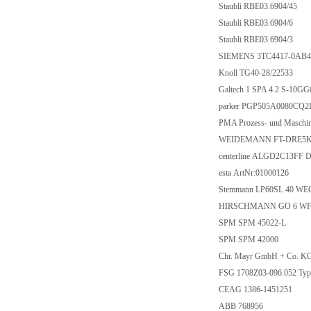
Staubli RBE03.6904/45
Staubli RBE03.6904/6
Staubli RBE03.6904/3
SIEMENS 3TC4417-0AB
Knoll TG40-28/22533
Galtech 1 SPA 4.2 S-10G
parker PGP505A0080CQ2
PMA Prozess- und Masch
WEIDEMANN FT-DRE5K
centerline ALGD2C13FF
esta ArtNr:01000126
Stemmann LP60SL 40 WE
HIRSCHMANN GO 6 WF 
SPM SPM 45022-L
SPM SPM 42000
Chr. Mayr GmbH + Co. KG
FSG 1708Z03-096.052 T
CEAG 1386-1451251
ABB 768956