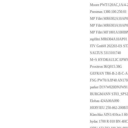
Moore PWT/120AC,1A/4
Pneumax 1380.100.250.01
MP Filtri MR6302A10AP
MP Filtri MR6303A10AP
MP Filtri MF1801A10HB
mpfiltri MR6304A10AP01
ITV GmbH 202203-ES STX
SALTUS 5313101740
M+S HYDRAULIC EPMV
Proxitron IKQ015.38G
GEFRAN TR6-B-2-B-C-A
FSG PW70/A/IP40 AN170
parker D1VW020DNJW9
BURGMANN ST03_SPS20
Elobau 424A00A090
HERVIEU 250-662-200B
Klaschka AIN1/410ca-1.6
hydac 1700 R 010 BN 4H