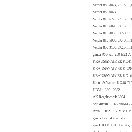
Verder 850.8074,VA25 PP
Verder 859.0024
Verder 810.6772,VA15.PP
Verder 810.6896,VA15 PP
Verder 810.4033,VA50PP,
Verder 810.5903,VA40,PP
Verder 850.3100,VA25 PP
ganter 950-AL-250-B22-A
KRAUS&NAIMER KG41 
KRAUS&NAIMER KG20 T
KRAUS&NAIMER KG160
Kraus & Naimer KG80 T
HBM 4-3301.0082
AK Regeltechnik 38041
brinkmann TC 63/560-M
Antal PDP2CAN/M V3.0
ganter GN 543.3-23-G1
speck BADU 21-50/43 G,