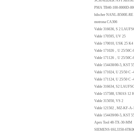
SCHNEIDER NSYSBS30
PMA TB40-100-0000D-0
hilscher NANL-B500E-RE
motrona CA306
Vahle 316636, S 2 LAU
Vahle 170595, UV 25
Vahle 170010, USK 25 K4
Vahle 171026，U 25/50C-
Vahle 171126，U 25/50C-
Vahle 154438/00-5, KST 
Vahle 171024, U 25/50 C 
Vahle 171124, U 25/50 C 
Vahle 316634, S2 LAUF
Vahle 157588, UMAS 12 
Vahle 315050, VS 2
Vahle 121502 , MZ-KF-A
Vahle 154439/00-5, KST 5
Apex Tool 48-TX-30-MM
SIEMENS 6SL3350-6TK0