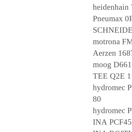
heidenhain
Pneumax 
SCHNEID
motrona F
Aerzen 16
moog D661
TEE Q2E 1
hydromec 
80
hydromec
INA PCF4