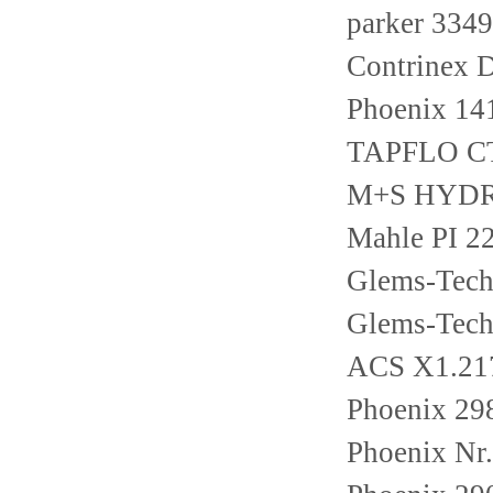
parker 334
Contrinex
Phoenix 1
TAPFLO C
M+S HYDRA
Mahle PI 
Glems-Tec
Glems-Tec
ACS X1.21
Phoenix 2
Phoenix Nr