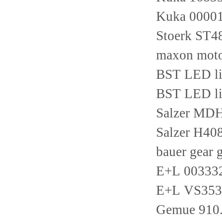
Kuka 0000
Stoerk ST
maxon moto
BST LED li
BST LED li
Salzer MD
Salzer H40
bauer gea
E+L 00333
E+L VS353
Gemue 910