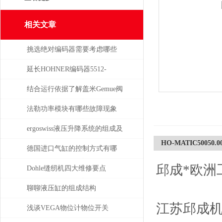
相关文章
挑选绝对编码器需要考虑哪些
问题
延长HOHNER编码器5512-
05FR-0800使用寿命的保养秘诀
结合运行依据了解盖米Gemue阀
门
法勒功率模块有哪些故障现象
需要检查
ergoswiss液压升降系统的组成及
HO-MATIC50050.00
其作用
德国进口气缸的控制方式有哪
邱成*欧洲
些？
Dohle缝纫机四大维修要点
聊聊液压缸的组成结构
江苏邱成
浅谈VEGA物位计物位开关