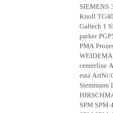
SIEMENS 
Knoll TG4
Galtech 1 
parker PG
PMA Proze
WEIDEMA
centerlin
esta ArtNr
Stemmann 
HIRSCHMA
SPM SPM 