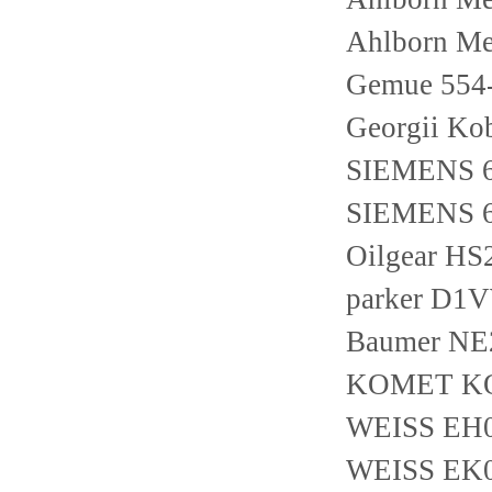
Ahlborn M
Gemue 554-
Georgii Ko
SIEMENS 
SIEMENS 
Oilgear H
parker D
Baumer N
KOMET KO
WEISS EH0
WEISS EK0