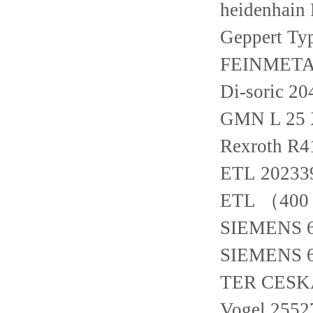
heidenhain
Geppert T
FEINMETA
Di-soric 2
GMN L 25 
Rexroth R
ETL 20233
ETL （400
SIEMENS 
SIEMENS 
TER CESKA
Vogel 255