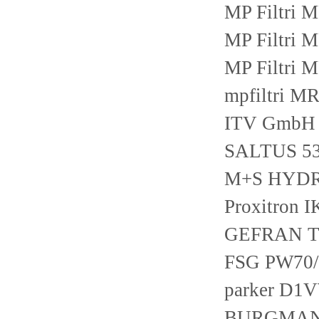
MP Filtri
MP Filtri
MP Filtri
mpfiltri 
ITV GmbH 
SALTUS 5
M+S HYDR
Proxitron 
GEFRAN TR
FSG PW70/
parker D
BURGMANN