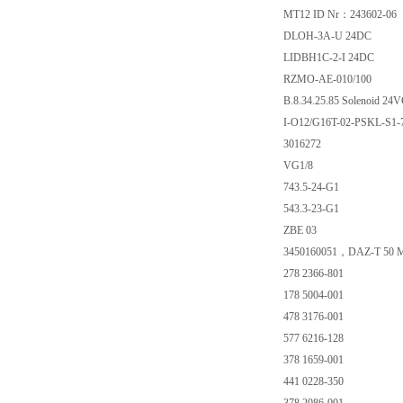
MT12 ID Nr：243602-06
DLOH-3A-U 24DC
LIDBH1C-2-I 24DC
RZMO-AE-010/100
B.8.34.25.85 Solenoid 24
I-O12/G16T-02-PSKL-S1
3016272
VG1/8
743.5-24-G1
543.3-23-G1
ZBE 03
3450160051，DAZ-T 50 
278 2366-801
178 5004-001
478 3176-001
577 6216-128
378 1659-001
441 0228-350