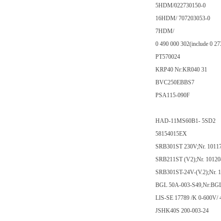
5HDM/022730150-0
16HDM/ 707203053-0
7HDM/
0 490 000 302(include 0 27
PT570024
KRP40 Nr:KR040 31
BVC250EBBS7
PSA115-090F
HAD-11MS60B1- 5SD2
58154015EX
SRB301ST 230V;Nr. 1011
SRB211ST (V2);Nr. 10120
SRB301ST-24V-(V.2);Nr. 
BGL 50A-003-S49,Nr:B
LIS-SE 17789 /K 0-600V/
JSHK40S 200-003-24