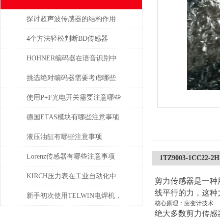
探讨超声波传感器的结构作用
4个方法轻松判断BD传感器
DMP的好坏，不信试一试
HOHNER编码器在语音识别中
有什么应用
挑选绝对编码器需要考虑哪些
问题
使用P+F光电开关需要注意哪些
问题？
德国ETAS模块有哪些注意事项
液压油缸有哪些注意事项
Lorenz传感器有哪些注意事项
1TZ9003-1CC22
KIRCH压力表在工业自动化中
剪力传感器是一种
线平行的力，这种
的角色与价值
新手初次使用TELWIN电焊机，
核心原理：应变计技术
绝大多数剪力传感
需注意这几点