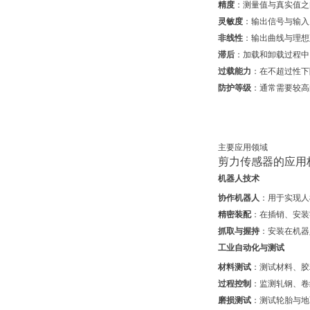
精度
：测量值与真实值之
灵敏度
：输出信号与输入
非线性
：输出曲线与理想
滞后
：加载和卸载过程中
过载能力
：在不超过性下
防护等级
：通常需要较高
主要应用领域
剪力传感器的应用
机器人技术
协作机器人
：用于实现人
精密装配
：在插销、安装
抓取与握持
：安装在机器
工业自动化与测试
材料测试
：测试材料、胶
过程控制
：监测轧钢、卷
磨损测试
：测试轮胎与地