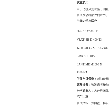
航空航天
用于飞机风洞试验，测量
测试发动机部件的应力。
生物力学与医疗
8954.15.17.00-1F
VRXF-3B-K-400-T3
1Z90031CC222HA4-ZUD
BMR SFU 0156
LANTIME M1000-N
1200123
假肢与外骨骼
：感知使用
康复设备
：监测患者施加
手术机器人
：为外科医生
汽车工业
测试踏板、方向盘、操纵