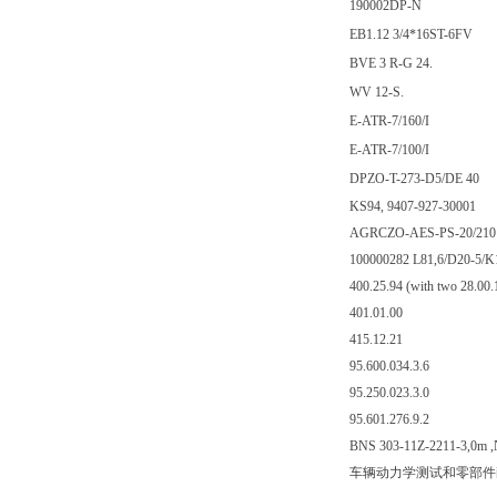
190002DP-N
EB1.12 3/4*16ST-6FV
BVE 3 R-G 24.
WV 12-S.
E-ATR-7/160/I
E-ATR-7/100/I
DPZO-T-273-D5/DE 40
KS94, 9407-927-30001
AGRCZO-AES-PS-20/210
100000282 L81,6/D20-5/K
400.25.94 (with two 28.00.
401.01.00
415.12.21
95.600.034.3.6
95.250.023.3.0
95.601.276.9.2
BNS 303-11Z-2211-3,0m ,
车辆动力学测试和零部件