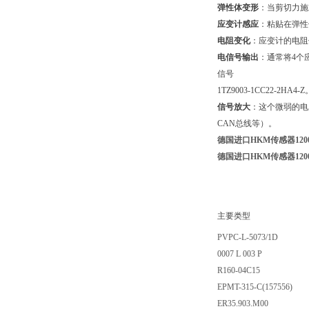
弹性体变形
：当剪切力施
应变计感应
：粘贴在弹性
电阻变化
：应变计的电阻
电信号输出
：通常将4个
信号
1TZ9003-1CC22-2HA4-Z
信号放大
：这个微弱的电
CAN总线等）。
德国进口HKM传感器1200
德国进口HKM传感器1200
主要类型
PVPC-L-5073/1D
0007 L 003 P
R160-04C15
EPMT-315-C(157556)
ER35.903.M00