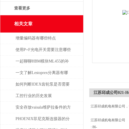
查看更多
相关文章
增量编码器有哪些特点
使用P+F光电开关需要注意哪些
问题？
一起聊聊HBM模块ML455的补
偿问题
一文了解Lestoprex分离器有哪
些知识
如何判断IDEX齿轮泵是否需要
江苏邱成公司021-Heli
维修或更换部件？
工控行业的历史发展
江苏邱成机电有限公司，
安全存放vaisala维萨拉备件的方
法，赶紧收藏！
PHOENIX菲尼克斯连接器的分
江苏邱成机电有限公司
: 86-