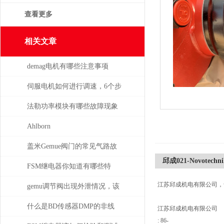
查看更多
相关文章
demag电机有哪些注意事项
伺服电机如何进行调速，6个步
骤轻松解决！
法勒功率模块有哪些故障现象
需要检查
Ahlborn
盖米Gemue阀门的常见气路故
邱成021-Novotechni
障、执行器不动作问题排查与
FSM继电器你知道有哪些特
江苏邱成机电有限公司，
密封件更换步骤
点？
gemu调节阀出现外泄情况，该
如何处理
什么是BD传感器DMP的非线
江苏邱成机电有限公司
: 86-