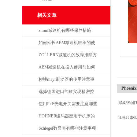
相关文章
zimm减速机有哪些保养措施
如何延长ABM减速机轴承的使
用寿命
ZOLLERN减速机的故障排除方
法有哪些
ABM减速机在投入使用前如何
安装
聊聊mayr制动器的使用注意事
Phoeni
项
选择德国进口气缸实现精密控
邱成*欧洲
制和动力传输
使用P+F光电开关需要注意哪些
问题？
HOHNER编码器应用于机床的
江苏邱成
位移测量和主轴控制
Schlegel数显表有哪些注意事项