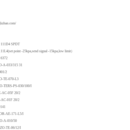
gkzhan.com/
型号
.20 111D4 SPDT
11L4(set point -25kpa,send signal -15kpa,low limit）
mbH 6372
GO-A-033/315 31
H0901/2
ZO-TE-070-L3
MO-TERS-PS-030/100/I
ME-AC-05F 20/2
MI-AC-01F 20/2
H-0141
ZOR-AE-171-L5/I
MO-A-010/50
HZO-TE-06/12/I