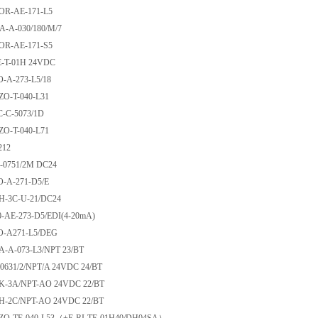
ZOR-AE-171-L5
MA-A-030/180/M/7
ZOR-AE-171-S5
ME-T-01H 24VDC
ZO-A-273-L5/18
HZO-T-040-L31
PC-C-5073/1D
HZO-T-040-L71
PR-212
A-0751/2M DC24
ZO-A-271-D5/E
OH-3C-U-21/DC24
0-AE-273-D5/EDI(4-20mA)
ZO-A271-L5/DEG
ZA-A-073-L3/NPT 23/BT
0631/2/NPT/A 24VDC 24/BT
OK-3A/NPT-AO 24VDC 22/BT
OH-2C/NPT-AO 24VDC 22/BT