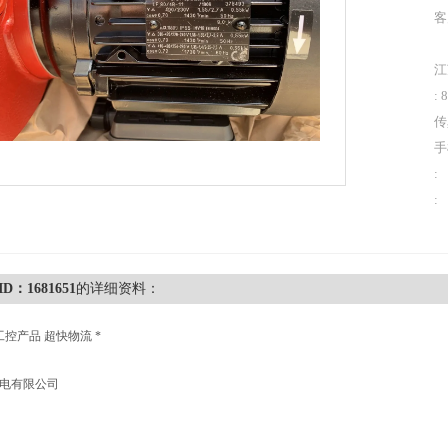
客
江
: 
传
手
:
:
xID：1681651
的详细资料：
工控产品 超快物流 *
机电有限公司