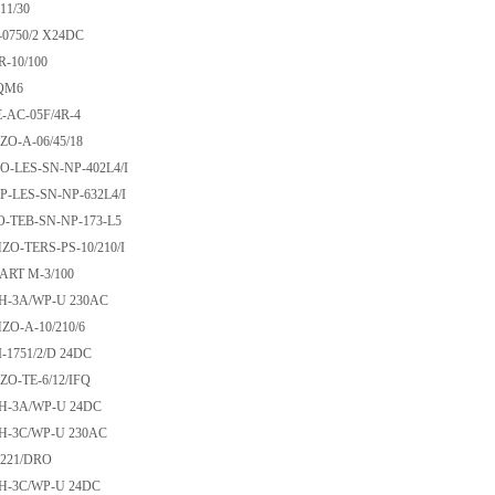
C-011/30
E-0750/2 X24DC
GLR-10/100
X-AQM6
ME-AC-05F/4R-4
HZO-A-06/45/18
ZO-LES-SN-NP-402L4/I
ZP-LES-SN-NP-632L4/I
ZO-TEB-SN-NP-173-L5
MZO-TERS-PS-10/210/I
-CART M-3/100
OH-3A/WP-U 230AC
MZO-A-10/210/6
HI-1751/2/D 24DC
HZO-TE-6/12/IFQ
OH-3A/WP-U 24DC
OH-3C/WP-U 230AC
FG-221/DRO
OH-3C/WP-U 24DC