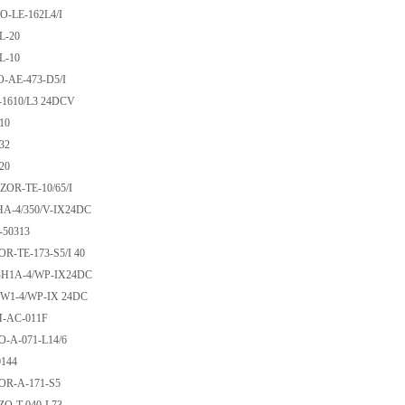
QZO-LE-162L4/I
GRL-20
GRL-10
ZO-AE-473-D5/I
E-1610/L3 24DCV
ADR10
ADR32
ADR20
KZOR-TE-10/65/I
MHA-4/350/V-IX24DC
LI-50313
ZOR-TE-173-S5/I 40
DBH1A-4/WP-IX24DC
DEW1-4/WP-IX 24DC
-BM-AC-011F
ZO-A-071-L14/6
H-0144
ZOR-A-171-S5