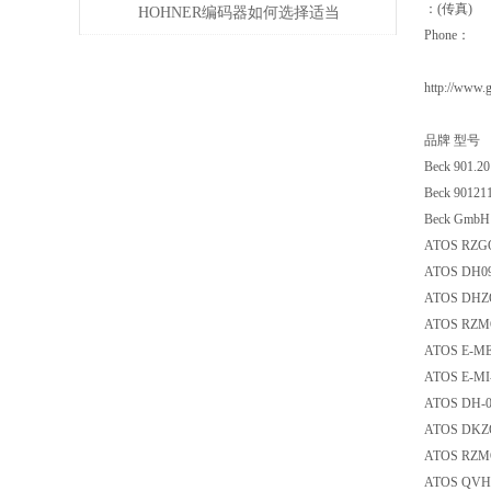
：(传真)
HOHNER编码器如何选择适当
Phone：
的分辨率？
http://www.
品牌 
Beck 901
Beck 901211
Beck G
ATOS RZ
ATOS D
ATOS DH
ATOS RZ
ATOS E-
ATOS E-
ATOS D
ATOS DK
ATOS RZ
ATOS QV