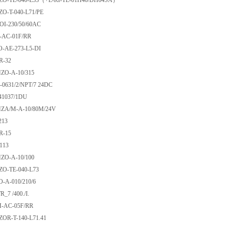
ZO-TE-040-L53（+E-RI-TE-01H40/DH04SA）
HZO-T-040-L71/PE
-COI-230/50/60AC
MI-AC-01F/RR
ZO-AE-273-L5-DI
QFR-32
MZO-A-10/315
A-0631/2/NPT/7 24DC
E 41037/1DU
MZA/M-A-10/80M/24V
PR-213
QFR-15
P-2113
MZO-A-10/100
HZO-TE-040-L73
GO-A-010/210/6
TR_7 /400./I.
BM-AC-05F/RR
KZOR-T-140-L71.41