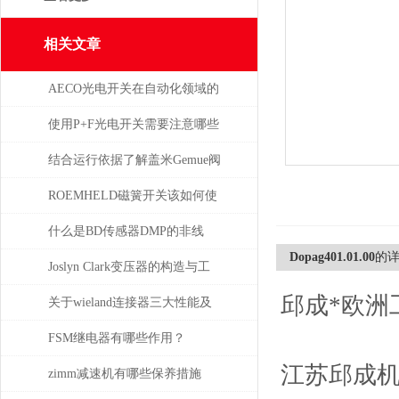
相关文章
AECO光电开关在自动化领域的
与应用
使用P+F光电开关需要注意哪些
问题？
结合运行依据了解盖米Gemue阀
门
ROEMHELD磁簧开关该如何使
干簧吸合？
什么是BD传感器DMP的非线
Dopag401.01.00
的
性，怎么产生的？
Joslyn Clark变压器的构造与工
邱成*欧洲
作原理
关于wieland连接器三大性能及
重要性
FSM继电器有哪些作用？
江苏邱成
zimm减速机有哪些保养措施