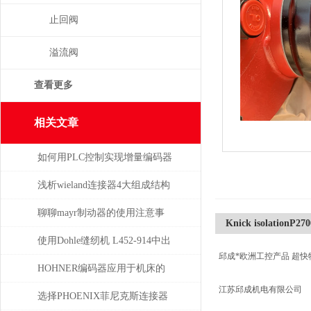
止回阀
溢流阀
查看更多
相关文章
如何用PLC控制实现增量编码器
的定位功能？
浅析wieland连接器4大组成结构
和检验要求
聊聊mayr制动器的使用注意事
Knick isolationP27
项
使用Dohle缝纫机 L452-914中出
邱成*欧洲工控产品 超快
现跳线该怎么办？
HOHNER编码器应用于机床的
江苏邱成机电有限公司
位移测量和主轴控制
选择PHOENIX菲尼克斯连接器