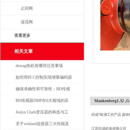
止回阀
溢流阀
查看更多
相关文章
demag电机有哪些注意事项
如何用PLC控制实现增量编码器
的定位功能？
确保准确性和可靠性：BD传感
器使用必读指南
BD传感器DMP在6大领域的应
Mankenberg1.32 ,G 
用分析
Joslyn Clark变压器的构造与工
邱成*欧洲工控产品 超快
作原理
关于wieland连接器三大性能及
江苏邱成机电有限公司