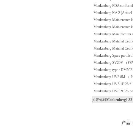
Mankenberg FDA conform
Mankenberg KA 2 (Artikel 
Mankenberg Maintenance ki
Mankenberg Maintenance k
Mankenberg Manufacturer s 
Mankenberg Material Cetif
Mankenberg Material Cetif
Mankenberg Spare part li
Mankenberg SV29V （PSV
Mankenberg type : DM502 
Mankenberg UV3.8M （ 
Mankenberg UV5.1F 25 * 
Mankenberg UV8.2F 25 ,w
如果你对
Mankenberg1.32 
产品