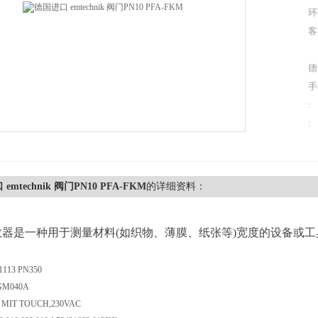
环
客
德
手
:
:
emtechnik 阀门PN10 PFA-FKM
的详细资料：
数器是一种用于测量材料(如织物、薄膜、纸张等)宽度的设备或
1113 PN350
GM040A
2 MIT TOUCH,230VAC