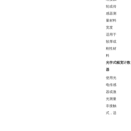
轮或传
感器测
量材料
宽度
适用于
较厚或
刚性材
料
光学式幅宽计数
器
使用光
电传感
器或激
光测量
非接触
式，适