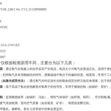
58
110L 2,00:1 Wa. 3 V2, 21110P000085
0
,24VDC
+12-G-3-W1-KS
0123
0007
析仪根据检测原理不同，主要分为以下几类：
器
：通过氧气在电极上的化学反应产生电流，电流大小与氧气浓度成正比。适用于便携式
：利用氧气具有强顺磁性的特性，测量磁场中氧分子的偏转程度。精度高，常用于工
（如激光或荧光法）
：通过氧气对特定波长光的吸收或荧光猝灭效应来测量，抗干扰
器
：基于高温下氧化锆电解质对氧离子的传导性，常用于燃烧控制（如锅炉、窑炉）
制
：监测燃烧效率（如锅炉、冶金）、惰性气体保护（如焊接、制药）、空分制氧/氮
废气排放检测、室内空气质量（如实验室、矿井）、堆肥或发酵过程。
呼吸机、麻醉机、新生儿培养箱中的氧浓度监控。