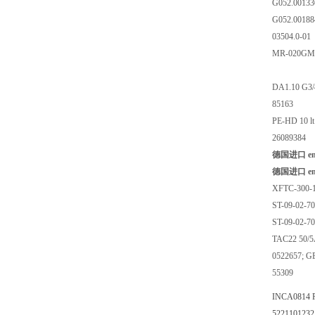
G052.00133
G052.00188
03504.0-01
MR-020GM
DA1.10 G3
85163
PE-HD 10 lt
26089384
德国进口 emt
德国进口 emt
XFTC-300-
ST-09-02-70
ST-09-02-70
TAC22 50/5
0522657; G
55309
INCA0814 
5221101232