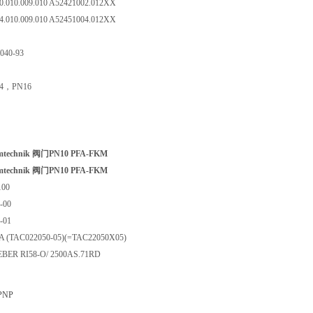
0.010.009.010 A52421002.012XX
4.010.009.010 A52451004.012XX
040-93
/4，PN16
echnik 阀门PN10 PFA-FKM
echnik 阀门PN10 PFA-FKM
100
-00
-01
A (TAC022050-05)(=TAC22050X05)
EBER RI58-O/ 2500AS.71RD
PNP