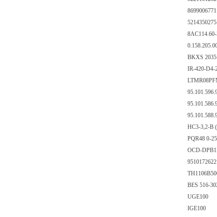
8699006771
5214350275
8AC114.60-
0.158.205.0
BKXS 2035 
IR-420-D4-
LTMR08P
95.101.596.
95.101.586.
95.101.588.
HC3-3,2-B 
PQR48 0-2
OCD-DPB1B
951017262
TH1106B50
BES 516-30
UGE100
IGE100