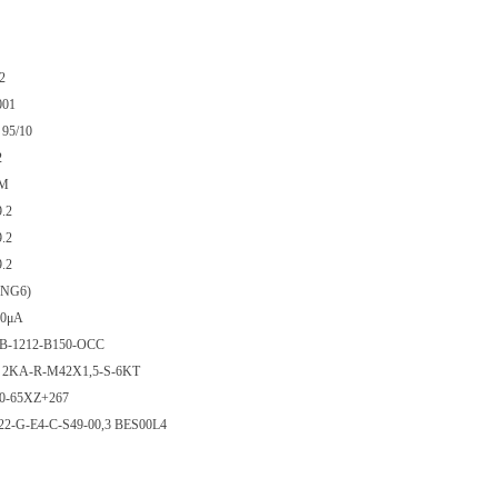
2
001
95/10
2
FM
9.2
9.2
9.2
(NG6)
50μA
-1212-B150-OCC
2 2KA-R-M42X1,5-S-6KT
0-65XZ+267
22-G-E4-C-S49-00,3 BES00L4