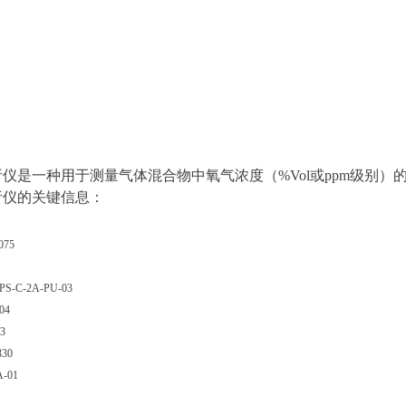
仪是一种用于测量气体混合物中氧气浓度（%Vol或ppm级别
析仪的关键信息：
075
PS-C-2A-PU-03
04
 3
330
-01