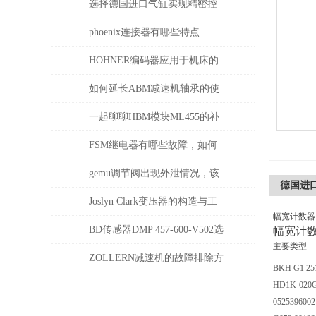
选择德国进口气缸实现精密控
制和动力传输
phoenix连接器有哪些特点
HOHNER编码器应用于机床的
位移测量和主轴控制
如何延长ABM减速机轴承的使
用寿命
一起聊聊HBM模块ML455的补
偿问题
FSM继电器有哪些故障，如何
解决
gemu调节阀出现外泄情况，该
德国进口 
如何处理
Joslyn Clark变压器的构造与工
幅宽计数器
作原理
BD传感器DMP 457-600-V502选
幅宽计
主要类型
择使用注意事项
ZOLLERN减速机的故障排除方
BKH G1 25
法有哪些
HD1K-020
052539600