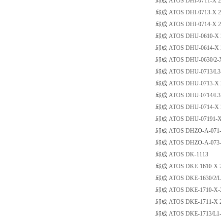
邱成 ATOS DHI-0711-X 
邱成 ATOS DHI-0713-X 
邱成 ATOS DHI-0714-X 
邱成 ATOS DHU-0610-X 
邱成 ATOS DHU-0614-X 
邱成 ATOS DHU-0630/2-
邱成 ATOS DHU-0713/L3
邱成 ATOS DHU-0713-X 
邱成 ATOS DHU-0714/L3
邱成 ATOS DHU-0714-X 
邱成 ATOS DHU-07191-X
邱成 ATOS DHZO-A-071-
邱成 ATOS DHZO-A-073-
邱成 ATOS DK-1113
邱成 ATOS DKE-1610-X 
邱成 ATOS DKE-1630/2/L
邱成 ATOS DKE-1710-X-
邱成 ATOS DKE-1711-X 
邱成 ATOS DKE-1713/L1