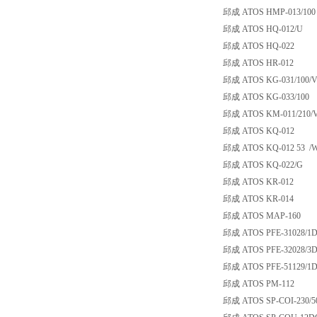
邱成 ATOS HMP-013/100
邱成 ATOS HQ-012/U
邱成 ATOS HQ-022
邱成 ATOS HR-012
邱成 ATOS KG-031/100/V
邱成 ATOS KG-033/100
邱成 ATOS KM-011/210/
邱成 ATOS KQ-012
邱成 ATOS KQ-012 53 /
邱成 ATOS KQ-022/G
邱成 ATOS KR-012
邱成 ATOS KR-014
邱成 ATOS MAP-160
邱成 ATOS PFE-31028/1
邱成 ATOS PFE-32028/3
邱成 ATOS PFE-51129/1
邱成 ATOS PM-112
邱成 ATOS SP-COI-230/5