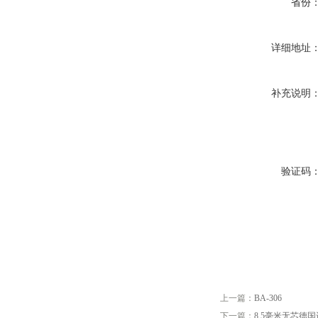
省份
详细地址
补充说明
验证码
上一篇：
BA-306
下一篇：
8.5毫米无芯德国进口