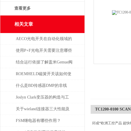
查看更多
相关文章
AECO光电开关在自动化领域的
与应用
使用P+F光电开关需要注意哪些
问题？
结合运行依据了解盖米Gemue阀
门
ROEMHELD磁簧开关该如何使
干簧吸合？
什么是BD传感器DMP的非线
性，怎么产生的？
Joslyn Clark变压器的构造与工
作原理
关于wieland连接器三大性能及
TC1200-0100 SCA
重要性
FSM继电器有哪些作用？
邱成*欧洲工控产品 超快