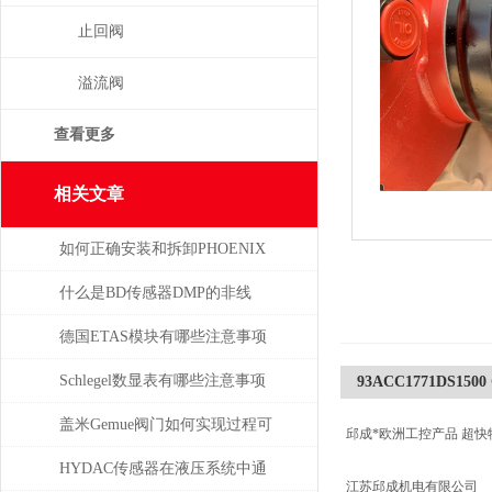
止回阀
溢流阀
查看更多
相关文章
如何正确安装和拆卸PHOENIX
菲尼克斯连接器？
什么是BD传感器DMP的非线
性，怎么产生的？
德国ETAS模块有哪些注意事项
Schlegel数显表有哪些注意事项
93ACC1771DS150
盖米Gemue阀门如何实现过程可
邱成*欧洲工控产品 超快
视化与远程监控？
HYDAC传感器在液压系统中通
江苏邱成机电有限公司