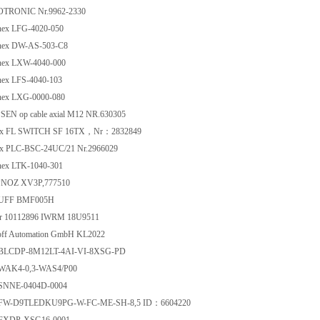
RONIC Nr.9962-2330
ex LFG-4020-050
nex DW-AS-503-C8
nex LXW-4040-000
ex LFS-4040-103
ex LXG-0000-080
EN op cable axial M12 NR.630305
x FL SWITCH SF 16TX，Nr：2832849
x PLC-BSC-24UC/21 Nr.2966029
ex LTK-1040-301
NOZ XV3P,777510
FF BMF005H
 10112896 IWRM 18U9511
ff Automation GmbH KL2022
BLCDP-8M12LT-4AI-VI-8XSG-PD
WAK4-0,3-WAS4/P00
SNNE-0404D-0004
FW-D9TLEDKU9PG-W-FC-ME-SH-8,5 ID：6604220