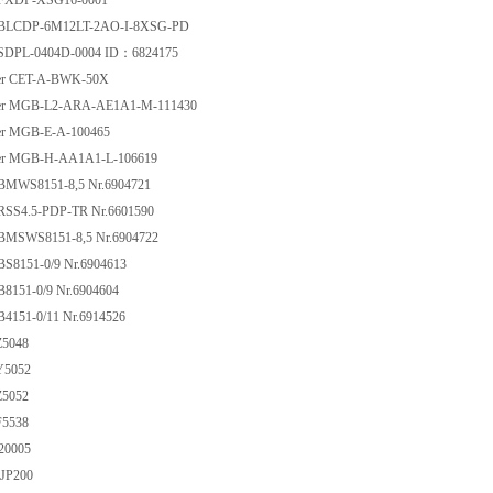
FXDP-XSG16-0001
BLCDP-6M12LT-2AO-I-8XSG-PD
SDPL-0404D-0004 ID：6824175
r CET-A-BWK-50X
r MGB-L2-ARA-AE1A1-M-111430
r MGB-E-A-100465
r MGB-H-AA1A1-L-106619
BMWS8151-8,5 Nr.6904721
SS4.5-PDP-TR Nr.6601590
BMSWS8151-8,5 Nr.6904722
S8151-0/9 Nr.6904613
8151-0/9 Nr.6904604
4151-0/11 Nr.6914526
5048
Y5052
5052
5538
20005
JP200