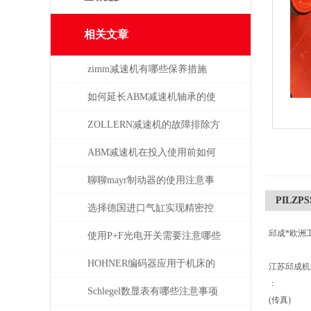
相关文章
zimm减速机有哪些保养措施
如何延长ABM减速机轴承的使
用寿命
ZOLLERN减速机的故障排除方
法有哪些
ABM减速机在投入使用前如何
安装
聊聊mayr制动器的使用注意事
PILZPS
项
选择德国进口气缸实现精密控
邱成*欧洲
制和动力传输
使用P+F光电开关需要注意哪些
问题？
HOHNER编码器应用于机床的
江苏邱成
：
位移测量和主轴控制
Schlegel数显表有哪些注意事项
(传真)