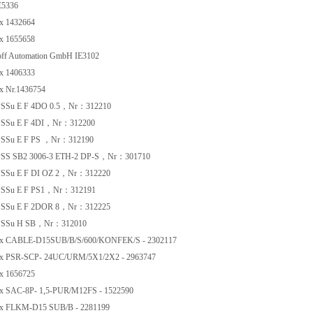
5336
x 1432664
x 1655658
f Automation GmbH IE3102
x 1406333
 Nr.1436754
SSu E F 4DO 0.5，Nr：312210
SSu E F 4DI，Nr：312200
SSu E F PS ，Nr：312190
SS SB2 3006-3 ETH-2 DP-S，Nr：301710
SSu E F DI OZ 2，Nr：312220
SSu E F PS1，Nr：312191
SSu E F 2DOR 8，Nr：312225
PSSu H SB，Nr：312010
x CABLE-D15SUB/B/S/600/KONFEK/S - 2302117
x PSR-SCP- 24UC/URM/5X1/2X2 - 2963747
x 1656725
 SAC-8P- 1,5-PUR/M12FS - 1522590
x FLKM-D15 SUB/B - 2281199