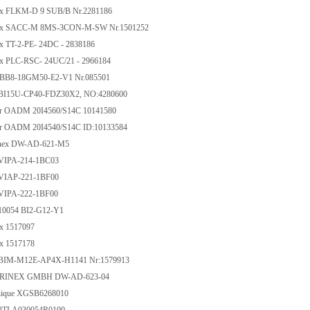
x FLKM-D 9 SUB/B Nr.2281186
x SACC-M 8MS-3CON-M-SW Nr.1501252
 TT-2-PE- 24DC - 2838186
 PLC-RSC- 24UC/21 - 2966184
B8-18GM50-E2-V1 Nr.085501
BI15U-CP40-FDZ30X2, NO:4280600
 OADM 20I4560/S14C 10141580
 OADM 20I4540/S14C ID:10133584
nex DW-AD-621-M5
IPA-214-1BC03
IAP-221-1BF00
IPA-222-1BF00
10054 BI2-G12-Y1
x 1517097
x 1517178
BIM-M12E-AP4X-H1141 Nr:1579913
INEX GMBH DW-AD-623-04
ique XGSB6268010