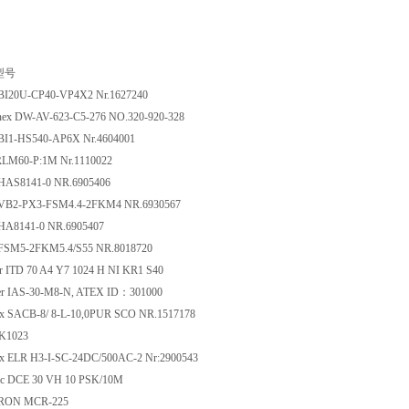
型号
BI20U-CP40-VP4X2 Nr.1627240
ex DW-AV-623-C5-276 NO.320-920-328
BI1-HS540-AP6X Nr.4604001
M60-P:1M Nr.1110022
HAS8141-0 NR.6905406
VB2-PX3-FSM4.4-2FKM4 NR.6930567
HA8141-0 NR.6905407
FSM5-2FKM5.4/S55 NR.8018720
ITD 70 A4 Y7 1024 H NI KR1 S40
r IAS-30-M8-N, ATEX ID：301000
x SACB-8/ 8-L-10,0PUR SCO NR.1517178
K1023
 ELR H3-I-SC-24DC/500AC-2 Nr:2900543
ic DCE 30 VH 10 PSK/10M
ON MCR-225