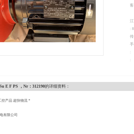
客
江
: 
传
手
:
:
Su E F PS ，Nr：312190
的详细资料：
工控产品 超快物流 *
机电有限公司