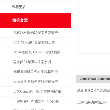
查看更多
相关文章
挑选绝对编码器需要考虑哪些
问题
HOHNER编码器是如何工作
的，有哪些类型？
Dohle缝纫机 L452-914的结构原
理分析
盖米阀门有哪些注意事项
选择德国进口气缸实现精密控
7000-08041-6500500
制和动力传输
vatec发生器如何进行维护保养
邱成*欧洲工控产品 超快
盖米Gemue阀门压力控制阀的先
导式气动方案：如何用小块头
一起聊聊HBM模块ML455的补
江苏邱成机电有限公司
：