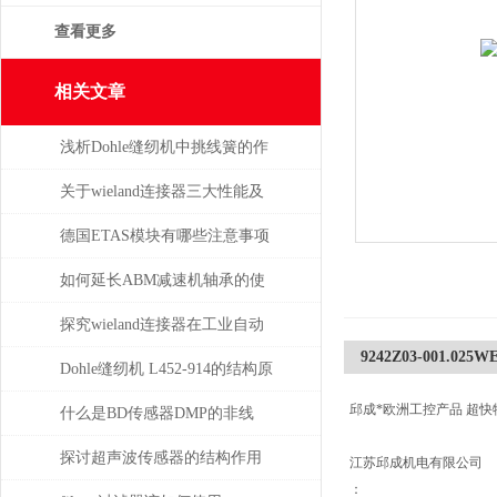
查看更多
相关文章
浅析Dohle缝纫机中挑线簧的作
用
关于wieland连接器三大性能及
重要性
德国ETAS模块有哪些注意事项
如何延长ABM减速机轴承的使
用寿命
探究wieland连接器在工业自动
9242Z03-001.025WE
化系统中的即插即用与应用优
Dohle缝纫机 L452-914的结构原
邱成*欧洲工控产品 超快
势
理分析
什么是BD传感器DMP的非线
性，怎么产生的？
探讨超声波传感器的结构作用
江苏邱成机电有限公司
：