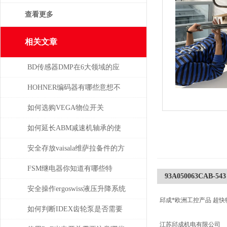
查看更多
相关文章
BD传感器DMP在6大领域的应
用分析
HOHNER编码器有哪些意想不
到的应用
如何选购VEGA物位开关
如何延长ABM减速机轴承的使
用寿命
安全存放vaisala维萨拉备件的方
法，赶紧收藏！
FSM继电器你知道有哪些特
93A050063CAB-543
点？
安全操作ergoswiss液压升降系统
邱成*欧洲工控产品 超快
的规程
如何判断IDEX齿轮泵是否需要
江苏邱成机电有限公司