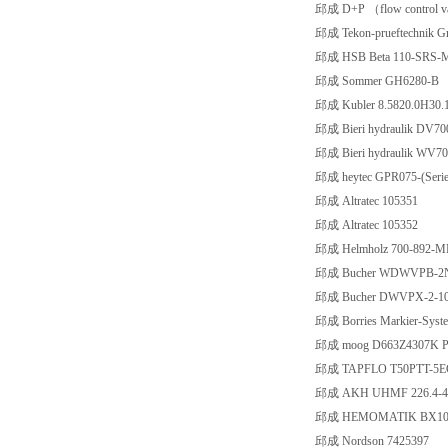
邱成 D+P （flow control v
邱成 Tekon-prueftechnik 
邱成 HSB Beta 110-SRS-M2
邱成 Sommer GH6280-B
邱成 Kubler 8.5820.0H30.1
邱成 Bieri hydraulik DV70
邱成 Bieri hydraulik WV70
邱成 heytec GPR075-(Serie
邱成 Altratec 105351
邱成 Altratec 105352
邱成 Helmholz 700-892-M
邱成 Bucher WDWVPB-2N
邱成 Bucher DWVPX-2-1
邱成 Borries Markier-Sys
邱成 moog D663Z4307K 
邱成 TAPFLO T50PTT-5E
邱成 AKH UHMF 226.4-4 
邱成 HEMOMATIK BX10
邱成 Nordson 7425397