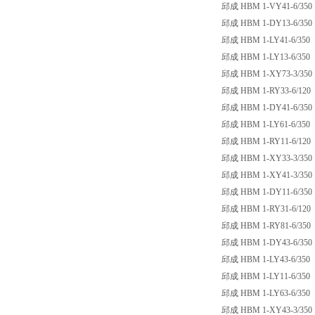
邱成 HBM 1-VY41-6/350
邱成 HBM 1-DY13-6/350
邱成 HBM 1-LY41-6/350
邱成 HBM 1-LY13-6/350
邱成 HBM 1-XY73-3/350
邱成 HBM 1-RY33-6/120
邱成 HBM 1-DY41-6/350
邱成 HBM 1-LY61-6/350
邱成 HBM 1-RY11-6/120
邱成 HBM 1-XY33-3/350
邱成 HBM 1-XY41-3/350
邱成 HBM 1-DY11-6/350
邱成 HBM 1-RY31-6/120
邱成 HBM 1-RY81-6/350
邱成 HBM 1-DY43-6/350
邱成 HBM 1-LY43-6/350
邱成 HBM 1-LY11-6/350
邱成 HBM 1-LY63-6/350
邱成 HBM 1-XY43-3/350