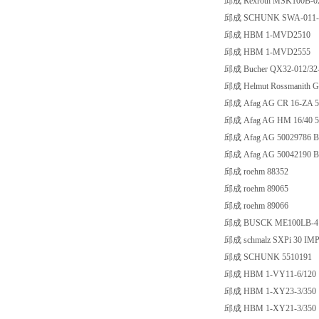
邱成 Rexroth MSK100B-
邱成 SCHUNK SWA-011-00
邱成 HBM 1-MVD2510
邱成 HBM 1-MVD2555
邱成 Bucher QX32-012/32
邱成 Helmut Rossmanith
邱成 Afag AG CR 16-ZA 5
邱成 Afag AG HM 16/40 5
邱成 Afag AG 50029786 BF
邱成 Afag AG 50042190 BF
邱成 roehm 88352
邱成 roehm 89065
邱成 roehm 89066
邱成 BUSCK ME100LB-4 
邱成 schmalz SXPi 30 IMP
邱成 SCHUNK 5510191
邱成 HBM 1-VY11-6/120
邱成 HBM 1-XY23-3/350
邱成 HBM 1-XY21-3/350