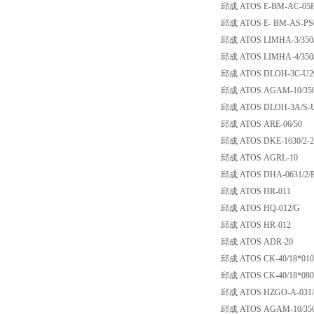
邱成 ATOS E-BM-AC-05F 
邱成 ATOS E- BM-AS-PS
邱成 ATOS LIMHA-3/350
邱成 ATOS LIMHA-4/350
邱成 ATOS DLOH-3C-U2
邱成 ATOS AGAM-10/35
邱成 ATOS DLOH-3A/S-
邱成 ATOS ARE-06/50
邱成 ATOS DKE-1630/2-
邱成 ATOS AGRL-10
邱成 ATOS DHA-0631/2/
邱成 ATOS HR-011
邱成 ATOS HQ-012/G
邱成 ATOS HR-012
邱成 ATOS ADR-20
邱成 ATOS CK-40/18*010
邱成 ATOS CK-40/18*080
邱成 ATOS HZGO-A-031/
邱成 ATOS AGAM-10/35