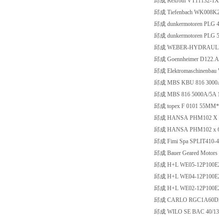
邱成 Rexroth VT11132-1X
邱成 Tiefenbach WK008K
邱成 dunkermotoren PLG 4
邱成 dunkermotoren PLG 5
邱成 WEBER-HYDRAULIK 
邱成 Goennheimer D122.A.
邱成 Elektromaschinenbau 
邱成 MBS KBU 816 3000A
邱成 MBS 816 5000A/5A 1
邱成 topex F 0101 55MM
邱成 HANSA PHM102 X 1
邱成 HANSA PHM102 x 6
邱成 Fimi Spa SPLIT410-46
邱成 Bauer Geared Motors
邱成 H+L WE05-12P100E
邱成 H+L WE04-12P100E
邱成 H+L WE02-12P100E
邱成 CARLO RGC1A60D
邱成 WILO SE BAC 40/134-