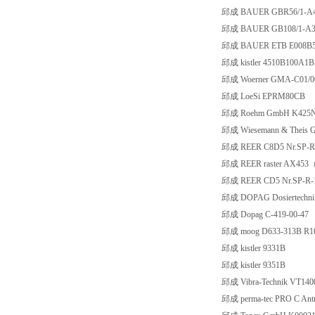
邱成 BAUER GBR56/1-A4 (
邱成 BAUER GB108/1-A3
邱成 BAUER ETB E008B5
邱成 kistler 4510B100A1B
邱成 Woerner GMA-C01/00/2
邱成 LoeSi EPRM80CB
邱成 Roehm GmbH K425N
邱成 Wiesemann & Theis Gm
邱成 REER C8D5 Nr.SP-R-
邱成 REER raster AX453（w
邱成 REER CD5 Nr.SP-R-1
邱成 DOPAG Dosiertechnik
邱成 Dopag C-419-00-47
邱成 moog D633-313B 
邱成 kistler 9331B
邱成 kistler 9351B
邱成 Vibra-Technik VT140
邱成 perma-tec PRO C Antr