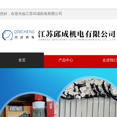
您好，欢迎光临江苏邱成机电有限公司
首页
产品中心
走进我们