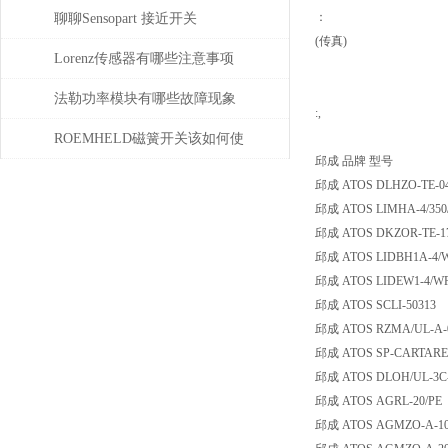
障、执行器不动作问题排查与
：
聊聊Sensopart 接近开关
(传真)
密封件更换步骤
Lorenz传感器有哪些注意事项
法勒功率模块有哪些故障现象
:,
需要检查
ROEMHELD磁簧开关该如何使
邱成 品牌 型号
干簧吸合？
邱成 ATOS DLHZO-TE-04
邱成 ATOS LIMHA-4/350
邱成 ATOS DKZOR-TE-173
邱成 ATOS LIDBH1A-4/
邱成 ATOS LIDEW1-4/WP
邱成 ATOS SCLI-50313
邱成 ATOS RZMA/UL-A-0
邱成 ATOS SP-CARTARE-
邱成 ATOS DLOH/UL-3C
邱成 ATOS AGRL-20/PE
邱成 ATOS AGMZO-A-10/