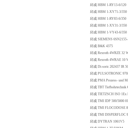
邱成 HBM 1-RY13-6/120
邱成 HBM 1-XY71-3/350
邱成 HBM 1-RY83-6/350
邱成 HBM 1-XY31-3/350
邱成 HBM 1-VY43-6/350
邱成 SIEMENS 6SN2155-
邱成 B&K 4375
邱成 Rexroth 4WRZE 32 
邱成 Rexroth 4WRAE 10 
邱成 Di-soric 202437 IR 
邱成 PULSOTRONIC 9708
邱成 PMA Prozess- und Ma
邱成 TBT Tiefbohrtechnik
邱成 TIETZSCH ISO 1Ex 
邱成 TMI IDP 500/5000 81
邱成 TMI FLOCODOSE 8
邱成 TMI DISPERFLOC 9
邱成 DYTRAN 1061V5