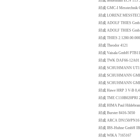
邱成 heidenhain ECN 113 
邱成 GMC-I Messtechnik
邱成 LORENZ MESSTECHN
邱成 ADOLF THIES GmbH &
邱成 ADOLF THIES GmbH &
邱成 THIES 2.1280.00.000
邱成 Theodor 4121
邱成 Vaisala GmbH PTB1
邱成 TWK DAF66-12A01
邱成 SCHUHMANN UT1.
邱成 SCHUHMANN GMBH
邱成 SCHUHMANN GMBH
邱成 Hawe HRP 3 V-B 0,4
邱成 TME C110B020PRI 
邱成 HIMA Paul Hildebra
邱成 Burster 8416-5050
邱成 ARCA DN150/PN16 A
邱成 IBS-Huhne GmbH I
邱成 WIKA 7165167