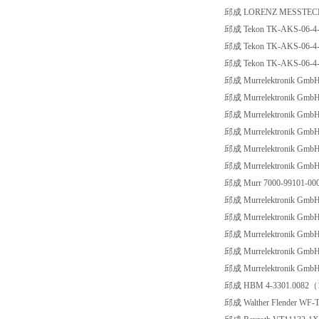
邱成 LORENZ MESSTECH
邱成 Tekon TK-AKS-06-4
邱成 Tekon TK-AKS-06-4
邱成 Tekon TK-AKS-06-4
邱成 Murrelektronik GmbH
邱成 Murrelektronik GmbH
邱成 Murrelektronik GmbH
邱成 Murrelektronik GmbH
邱成 Murrelektronik GmbH
邱成 Murrelektronik GmbH
邱成 Murr 7000-99101-00
邱成 Murrelektronik GmbH
邱成 Murrelektronik GmbH
邱成 Murrelektronik GmbH
邱成 Murrelektronik GmbH
邱成 Murrelektronik GmbH
邱成 HBM 4-3301.0082（1
邱成 Walther Flender WF-