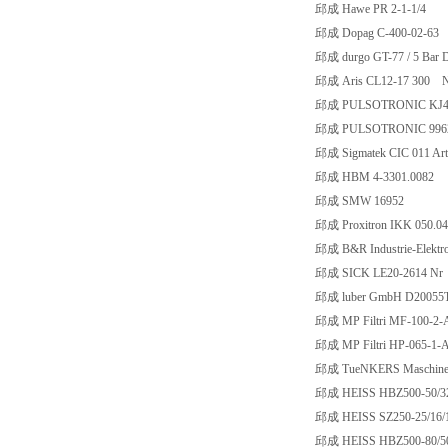
邱成 Hawe PR 2-1-1/4
邱成 Dopag C-400-02-63
邱成 durgo GT-77 / 5 Bar
邱成 Aris CL12-17 300 
邱成 PULSOTRONIC KJ4-
邱成 PULSOTRONIC 9962
邱成 Sigmatek CIC 011 Art.
邱成 HBM 4-3301.0082
邱成 SMW 16952
邱成 Proxitron IKK 050.0
邱成 B&R Industrie-Elekt
邱成 SICK LE20-2614 Nr
邱成 luber GmbH D20055
邱成 MP Filtri MF-100-2-
邱成 MP Filtri HP-065-1-
邱成 TueNKERS Maschinen
邱成 HEISS HBZ500-50/32
邱成 HEISS SZ250-25/16/1
邱成 HEISS HBZ500-80/50