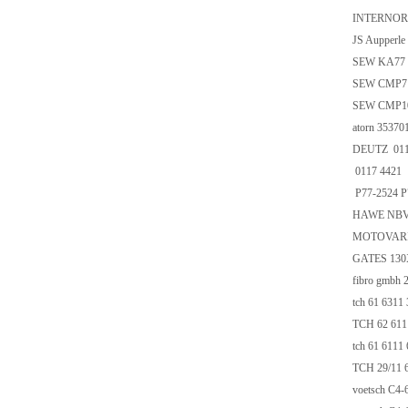
INTERNORM
JS Aupperl
SEW KA77 
SEW CMP71L
SEW CMP10
atorn 35370
DEUTZ 011
0117 4421
P77-2524 P
HAWE NBVP
MOTOVARIO
GATES 13
fibro gmbh 
tch 61 6311
TCH 62 611
tch 61 6111
TCH 29/11 
voetsch C4-