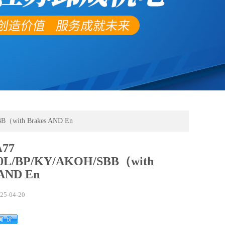
（with Brakes AND En
77
0L/BP/KY/AKOH/SBB（with
 AND En
25-04-20