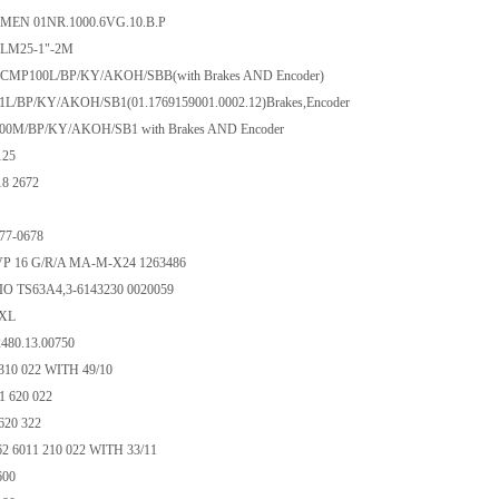
EN 01NR.1000.6VG.10.B.P
e LM25-1"-2M
CMP100L/BP/KY/AKOH/SBB(with Brakes AND Encoder)
/BP/KY/AKOH/SB1(01.1769159001.0002.12)Brakes,Encoder
0M/BP/KY/AKOH/SB1 with Brakes AND Encoder
125
8 2672
77-0678
 16 G/R/A MA-M-X24 1263486
 TS63A4,3-6143230 0020059
0XL
2480.13.00750
 310 022 WITH 49/10
1 620 022
 620 322
62 6011 210 022 WITH 33/11
600