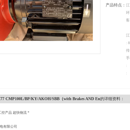
产品特点：
江
环
客
江
: 
传
手
:
:
7 CMP100L/BP/KY/AKOH/SBB（with Brakes AND En
的详细资料：
工控产品 超快物流 *
机电有限公司