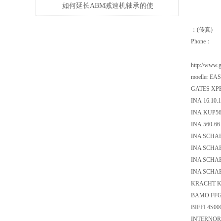
如何延长ABM减速机轴承的使
用寿命
：(传真)
Phone：
http://www.
moeller EA
GATES XPB
INA 16.10.1
INA KUP56
INA 560-66
INA SCHA
INA SCHA
INA SCHA
INA SCHA
KRACHT KF
BAMO FFG-
BIFFI 4S00
INTERNORM