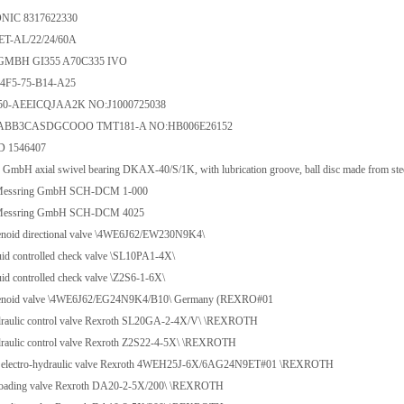
IC 8317622330
T-AL/22/24/60A
MBH GI355 A70C335 IVO
4F5-75-B14-A25
0-AEEICQJAA2K NO:J1000725038
-ABB3CASDGCOOO TMT181-A NO:HB006E26152
 1546407
mbH axial swivel bearing DKAX-40/S/1K, with lubrication groove, ball disc made from steel
ssring GmbH SCH-DCM 1-000
ssring GmbH SCH-DCM 4025
enoid directional valve \4WE6J62/EW230N9K4\
uid controlled check valve \SL10PA1-4X\
id controlled check valve \Z2S6-1-6X\
lenoid valve \4WE6J62/EG24N9K4/B10\ Germany (REXRO#01
raulic control valve Rexroth SL20GA-2-4X/V\ \REXROTH
raulic control valve Rexroth Z2S22-4-5X\ \REXROTH
e electro-hydraulic valve Rexroth 4WEH25J-6X/6AG24N9ET#01 \REXROTH
loading valve Rexroth DA20-2-5X/200\ \REXROTH