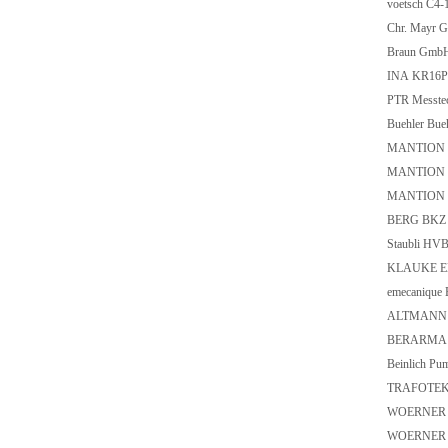
voetsch C4-
Chr. Mayr 
Braun Gmb
INA KR16
PTR Messte
Buehler Bu
MANTION 
MANTION 
MANTION 
BERG BKZ 
Staubli HVB
KLAUKE EK50
emecaniqu
ALTMANN G
BERARMA 0
Beinlich Pu
TRAFOTEK r
WOERNER GF
WOERNER VO