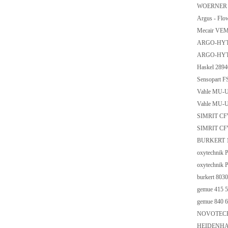
WOERNER 2
Argus - Flo
Mecair VE
ARGO-HYT
ARGO-HYT
Haskel 289
Sensopart F
Vahle MU-
Vahle MU-
SIMRIT CF
SIMRIT CF
BURKERT 13
oxytechnik
oxytechnik
burkert 80
gemue 415 
gemue 840 
NOVOTECH
HEIDENHAI