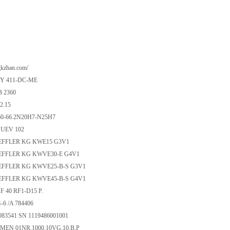
gkzhan.com/
SY 411-DC-ME
 2360
2.15
0-66.2N20H7-N25H7
 UEV 102
EFFLER KG KWE15 G3V1
EFFLER KG KWVE30-E G4V1
EFFLER KG KWVE25-B-S G3V1
EFFLER KG KWVE45-B-S G4V1
 40 RF1-D15 P.
6 /A 784406
083541 SN 1119486001001
EN 01NR.1000.10VG.10.B.P