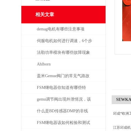
相关文章
demag电机有哪些注意事项
伺服电机如何进行调速，6个步
骤轻松解决！
法勒功率模块有哪些故障现象
需要检查
Ahlborn
盖米Gemue阀门的常见气路故
障、执行器不动作问题排查与
FSM继电器你知道有哪些特
密封件更换步骤
点？
gemu调节阀出现外泄情况，该
SEWKA7
如何处理
什么是BD传感器DMP的非线
邱成*欧洲
性，怎么产生的？
FSM继电器该如何检验和测试
江苏邱成