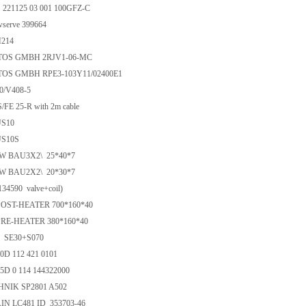
21125 03 001 100GFZ-C
wserve 399664
M214
OS GMBH 2RJV1-06-MC
OS GMBH RPE3-103Y11/02400E1
40/V408-5
S/FE 25-R with 2m cable
US10
US10S
W BAU3X2\ 25*40*7
W BAU2X2\ 20*30*7
4590 valve+coil)
 POST-HEATER 700*160*40
 PRE-HEATER 380*160*40
30 SE30+S070
50D 112 421 0101
65D 0 114 144322000
NIK SP2801 A502
N LC481 ID 353703-46