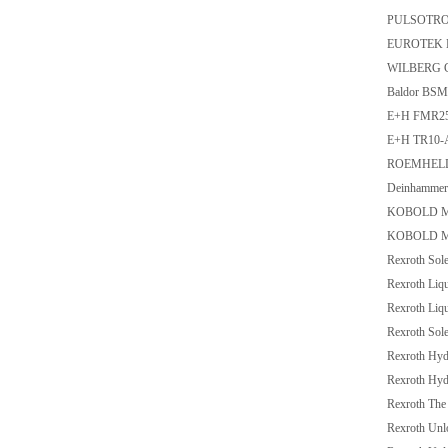
PULSOTRON
EUROTEK E
WILBERG G
Baldor BSM
E+H FMR25
E+H TR10
ROEMHELD
Deinhammer G
KOBOLD Me
KOBOLD Me
Rexroth Sol
Rexroth Liq
Rexroth Liqu
Rexroth So
Rexroth Hyd
Rexroth Hyd
Rexroth Th
Rexroth Un