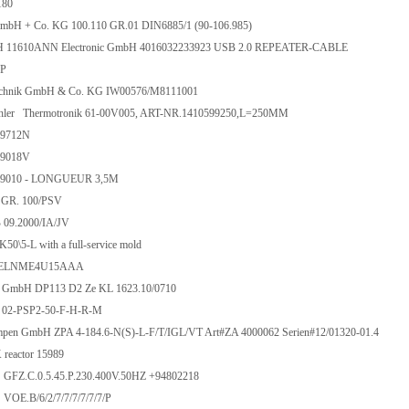
180
GmbH + Co. KG 100.110 GR.01 DIN6885/1 (90-106.985)
H 11610ANN Electronic GmbH 4016032233923 USB 2.0 REPEATER-CABLE
PP
chnik GmbH & Co. KG IW00576/M8111001
ehler Thermotronik 61-00V005, ART-NR.1410599250,L=250MM
9712N
9018V
9010 - LONGUEUR 3,5M
GR. 100/PSV
 09.2000/IA/JV
\5-L with a full-service mold
e ELNME4U15AAA
mbH DP113 D2 Ze KL 1623.10/0710
2-PSP2-50-F-H-R-M
mpen GmbH ZPA 4-184.6-N(S)-L-F/T/IGL/VT Art#ZA 4000062 Serien#12/01320-01.4
eactor 15989
Z.C.0.5.45.P.230.400V.50HZ +94802218
E.B/6/2/7/7/7/7/7/7/P