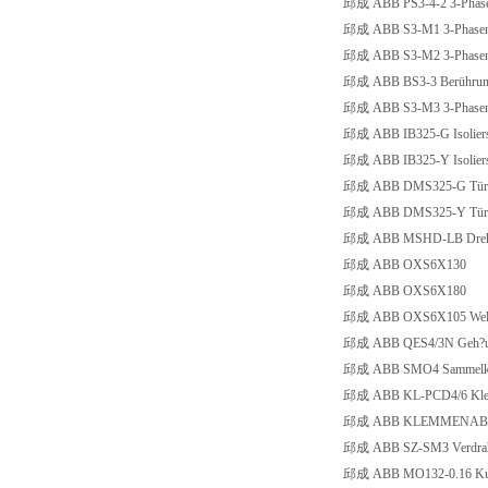
邱成 ABB PS3-4-2 3-Phase
邱成 ABB S3-M1 3-Phasen-E
邱成 ABB S3-M2 3-Phasen-E
邱成 ABB BS3-3 Berührungs
邱成 ABB S3-M3 3-Phasen-E
邱成 ABB IB325-G Isoliersto
邱成 ABB IB325-Y Isolierst
邱成 ABB DMS325-G Türmonta
邱成 ABB DMS325-Y Türmont
邱成 ABB MSHD-LB Drehgriff,
邱成 ABB OXS6X130
邱成 ABB OXS6X180
邱成 ABB OXS6X105 Wel
邱成 ABB QES4/3N Geh?u
邱成 ABB SMO4 Sammelk
邱成 ABB KL-PCD4/6 Kl
邱成 ABB KLEMMENAB
邱成 ABB SZ-SM3 Verdrahtu
邱成 ABB MO132-0.16 Kurzs