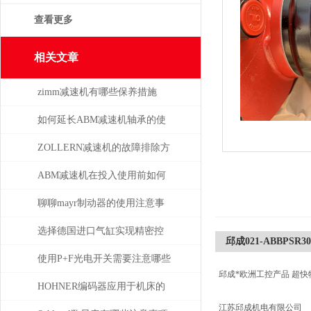
查看更多
相关文章
zimm减速机有哪些保养措施
如何延长ABM减速机轴承的使
用寿命
ZOLLERN减速机的故障排除方
法有哪些
ABM减速机在投入使用前如何
安装
聊聊mayr制动器的使用注意事
项
选择德国进口气缸实现精密控
邱成021-ABBPSR30-60
制和动力传输
使用P+F光电开关需要注意哪些
邱成*欧洲工控产品 超快
问题？
HOHNER编码器应用于机床的
江苏邱成机电有限公司