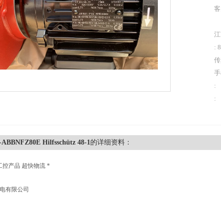
客
江
: 
传
手
:
:
ABBNFZ80E Hilfsschütz 48-1
的详细资料：
工控产品 超快物流 *
机电有限公司