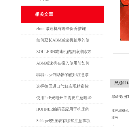
相关文章
zimm减速机有哪些保养措施
如何延长ABM减速机轴承的使
用寿命
ZOLLERN减速机的故障排除方
法有哪些
ABM减速机在投入使用前如何
安装
聊聊mayr制动器的使用注意事
邱成021-
项
选择德国进口气缸实现精密控
邱成*欧洲
制和动力传输
使用P+F光电开关需要注意哪些
问题？
HOHNER编码器应用于机床的
江苏邱成
业务
位移测量和主轴控制
Schlegel数显表有哪些注意事项
：