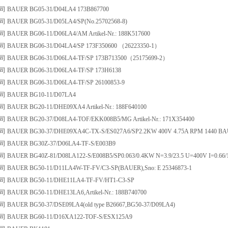
AUER BG05-31/D04LA4 173B867700
AUER BG05-31/D05LA4/SP(No.25702568-8)
UER BG06-11/D06LA4/AM Artikel-Nr.: 188K517600
AUER BG06-31/D04LA4/SP 173F350600 （26223350-1）
AUER BG06-31/D06LA4-TF/SP 173B713500（25175699-2）
AUER BG06-31/D06LA4-TF/SP 173H6138
AUER BG06-31/D06LA4-TF/SP 26100853-9
BAUER BG10-11/D07LA4
UER BG20-11/DHE09XA4 Artikel-Nr.: 188F640100
UER BG20-37/D08LA4-TOF/EKK008B5/MG Artikel-Nr.: 171X354400
AUER BG30-37/DHE09XA4C-TX-S/ES027A6/SP2.2KW 400V 4.75A RPM 1440 B
AUER BG30Z-37/D06LA4-TF-S/E003B9
UER BG40Z-81/D08LA122-S/E008B5/SP0.063/0.4KW N=3.9/23.5 U=400V I=0.66/
UER BG50-11/D11LA4W-TF-FV/C3-SP(BAUER),Sno: E 25346873-1
AUER BG50-11/DHE11LA4-TF-FV/HT1-C3-SP
UER BG50-11/DHE13LA6,Artikel-Nr.: 188B740700
UER BG50-37/DSE09LA4(old type B26667,BG50-37/D09LA4)
AUER BG60-11/D16XA122-TOF-S/ESX125A9