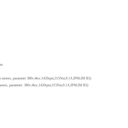
pm
rs, parameter 380v;4kw;1420rpm;315Nm;9.1A;IP66;IM B3)
, parameter: 380v;4kw;1420rpm;315Nm;9.1A;IP66;IM B3)