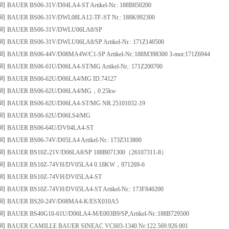
UER BS06-31V/D04LA4-ST Artikel-Nr.: 188B850200
AUER BS06-31V/DWL08LA12-TF-ST Nr.: 188K992300
BAUER BS06-31V/DWLU06LA8/SP
UER BS06-31V/DWLU06LA8/SP Artikel-Nr.: 171Z140500
UER BS06-44V/D08MA4W/C1-SP Artikel-Nr.:188M398300 3-mot:171Z6944
UER BS06-61U/D06LA4-ST/MG Artikel-Nr.: 171Z200700
AUER BS06-62U/D06LA4/MG ID.74127
AUER BS06-62U/D06LA4/MG，0.25kw
AUER BS06-62U/D06LA4-ST/MG NR.25101032-19
BAUER BS06-62U/D06LS4/MG
AUER BS06-64U/DV04LA4-ST
UER BS06-74V/D05LA4 Artikel-Nr.: 173Z313800
AUER BS10Z-21V/D06LA8/SP 188B071300（26107311-8）
AUER BS10Z-74VH/DV05LA4 0.18KW，971269-6
BAUER BS10Z-74VH/DV05LA4-ST
UER BS10Z-74VH/DV05LA4-ST Artikel-Nr.: 173F846200
AUER BS20-24V/D08MA4-K/ESX010A5
UER BS40G10-61U/D06LA4-M/E003B9/SP,Artikel-Nr.:188B729500
AUER CAMILLE BAUER SINEAC VC603-1340 Nr:122.569.926.001