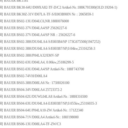
BAUER BK1181
UER BK30-64U/D09XA82-TF-D/C2 Artikel-Nr.:188K793300(OLD:19204-1)
AUER BK30Z-31V/D07LA-TF-S/E003B9HN Nr：2065859-1
AUER BS02-13U/D04LC6,NR.188H076000
AUER BS02-37V/D04LA4/SP 25626227-6
AUER BS02-37V/D04LA4/SP NR：25626227-6
UER BS02-38H/DU04LA4-S/E003B4/SP 173G675500(1947252)
UER BS02-38H/DU04LA4-S/E003B7/SP,0.04kw,25316258-3
AUER BS02-38H/P04LA32/EMV-SP
AUER BS02-63U/D04LA4, 0.06kw,25186299-5
UER BS02-63U/D04LA4/SP Artikel-Nr.: 188F743700
BAUER BS02-74VH/D06LA4
AUER BS03-38H/D08LA6 Nr.: 173H026100
AUER BS04-34V/D06LA4 25723372-2
UER BS04-62U/DUWL04LA8 Artikel-Nr.: 188H316500
UER BS04-63U/DU04LA4-E/E003B7/SP,0.055kw,25316035-3
UER BS04-64U/P04LA10-ZW Artikel-Nr.: 171Z2340
UER BS04-71V/D06LA4 Artikel-Nr.: 188J198000
AUER BS06-13U/D08LA4-TF-ZW/C3