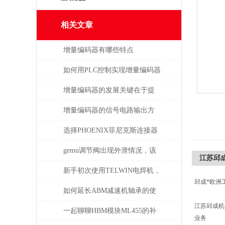
相关文章
增量编码器有哪些特点
如何用PLC控制实现增量编码器
的定位功能？
增量编码器的发展关键在于提
升质量
增量编码器的信号电路输出方
式
选择PHOENIX菲尼克斯连接器
时需考虑哪些问题？
gemu调节阀出现外泄情况，该
江苏邱成公
如何处理
新手初次使用TELWIN电焊机，
邱成*欧洲
需注意这几点
如何延长ABM减速机轴承的使
江苏邱成
用寿命
一起聊聊HBM模块ML455的补
业务