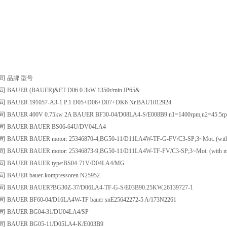
司 品牌 型号
AUER (BAUER)&ET-D06 0.3kW 1350r/min IP65&
AUER 191057-A3-1 P.1 D05+D06+D07+DK6 Nr.BAU1012924
UER 400V 0.75kw 2A BAUER BF30-04/D08LA4-S/E008B9 n1=1400rpm,n2=45.5r
BAUER BAUER BS06-64U/DV04LA4
ER BAUER motor: 25346870-4,BG50-11/D11LA4W-TF-G-FV/C3-SP;3~Mot. (with moto
ER BAUER motor: 25346873-9,BG50-11/D11LA4W-TF-FV/C3-SP;3~Mot. (with motors
AUER BAUER type:BS04-71V/D04LA4/MG
AUER bauer-kompressoren N25952
AUER BAUER?BG30Z-37/D06LA4-TF-G-S/E03B90.25KW,26139727-1
UER BF60-04/D16LA4W-TF bauer snE25642272-5 A/173N2261
AUER BG04-31/DU04LA4/SP
AUER BG05-11/D05LA4-K/E003B9