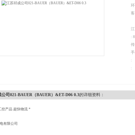
环
客
江
: 
传
手
:
:
司021-BAUER（BAUER）&ET-D06 0.3
的详细资料：
工控产品 超快物流 *
机电有限公司