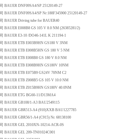
AUER DNF09SA4/SP 25120149-27
AUER DNF09SA4/SP Nr:188F345900 25120149-27
AUER Driving tube for BAUER40
UER E008B8 GS 105 V 8.0 NM (26385281/2)
AUER E3-10 /DO46-141L K 211194-1
AUER ETB E003B9HN GS180 V 3NM
AUER ETB E008B5HN GS 180 V 5 NM
AUER ETB E008B8 GS 180 V 8.0 NM
AUER ETB E008B9HN GS180V 10NM
AUER ETB E075B9 GS24V 70NM C2
AUER ETB Z008B5 GS 105 V 10.0 NM
AUER ETB Z015B9HN GS180V 40.0NM
BAUER ETG BG60-11/D13MA4
AUER GB108/1-A3 BAU2549115
AUER GBR513-A4 (910)XXB BAU1227785
UER GBR56/1-A4 (C915) Nr. 68138100
AUER GEL 2010XN-10214-ACR-0S
AUER GEL 209-TN01024C001