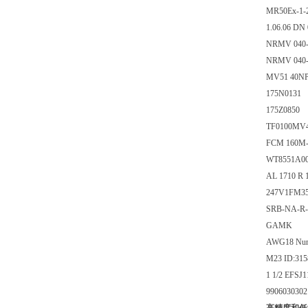
MR50Ex-1-2
1.06.06 D
NRMV 040-
NRMV 040-
MV51 40NP
175N0131
175Z0850
TF0100MV
FCM 160M-
WT8551A0
AL 1710 R 
247V1FM35
SRB-NA-R-C
GAMK
AWG18 Numbe
M23 ID:315
1 1/2 EFSJ1
9906030302