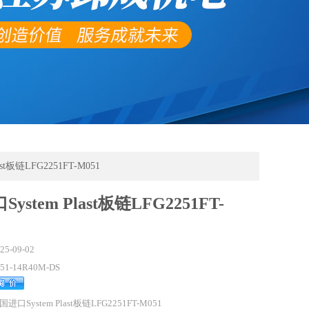
ast板链LFG2251FT-M051
ystem Plast板链LFG2251FT-
25-09-02
251-14R40M-DS
国进口System Plast板链LFG2251FT-M051