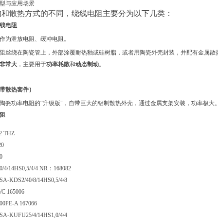
型与应用场景
构和散热方式的不同，绕线电阻主要分为以下几类：
线电阻
作为泄放电阻、缓冲电阻。
阻丝绕在陶瓷管上，外部涂覆耐热釉或硅树脂，或者用陶瓷外壳封装，并配有金属散
非常大
，主要用于
功率耗散
和
动态制动
。
带散热套件）
陶瓷功率电阻的“升级版"，自带巨大的铝制散热外壳，通过金属支架安装，功率极大
阻
2 THZ
20
0
/4/14HS0,5/4/4 NR：168082
 SA-KDS2/40/8/14HS0,5/4/8
C 165006
00PE-A 167066
 SA-KUFU25/4/14HS1,0/4/4