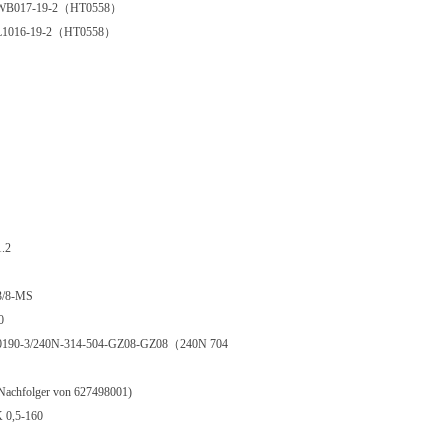
WB017-19-2（HT0558）
L1016-19-2（HT0558）
1.2
3/8-MS
0
0190-3/240N-314-504-GZ08-GZ08（240N 704
achfolger von 627498001)
 0,5-160