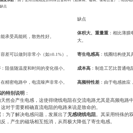
温度系数
：由于使用性能稳定的特殊合金材料（如康铜、锰铜、镍铬合金），绕线电
缺点
缺点
体积大、重量重
：相比薄膜
：能承受高能耗，散热性好。
大。
：容差可以做到非常小（如±0.1%）。
寄生电感高
：线圈结构使其
好
：阻值随温度和时间的变化很小。
成本高
：制造工艺比普通电
：在精密电路中，电流噪声非常小。
高频特性差
：由于电感效应
感的特别说明
：
天然会产生电感，这使得绕线电阻在交流电路尤其是高频电路中，其阻抗会
。这对于需要精确直流电阻的电路来说是致命的。
案
：为了解决电感问题，发展出了
无感绕线电阻
。其采用特殊的双线
相反，产生的磁场相互抵消，从而极大降低了寄生电感。