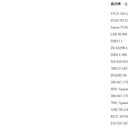
高功率
：这
VP1Z-3/8-G
9510178132
Sineax P530
LER 40.060
DMS1.1
ZKA029RA
DRH E 090
NXAM102
788155 APC
INSERT 06.
300-947-170
40W; Spannu
300-947-170
70W; Spann
AMC5912/4
RE35 30V9
ESCON 50/