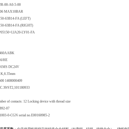
R-00-A0-5-00
N 06 MAX10BAR
50-63B14-FA (LEFT)
50-63B14-FA (RIGHT)
05150+LIA20-LY01-FA
460AABK
6/HE
01MS DC24V
1K,6.35mm
00 1408000409
.39/ST2,101180933
r of contacts: 12 Locking device with thread size
892-07
1003-0-CGN serial no.E00160985-2