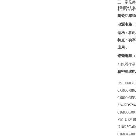
三、常见类
根据结
陶瓷功率绕
电源电路
：
结构
：将电
特点
：
功率
应用
：
铝壳电阻（
可以看作是
精密绕线电
DSE 0603.0
0.G000.086
0.0000.0853
SA-KDS2/40
0168086/00
VM-UEV10/
U10/25C-60
0168042/00