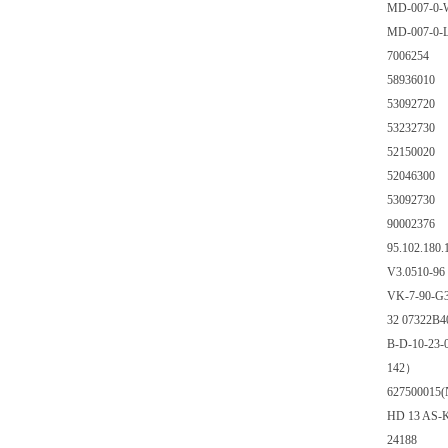
MD-007-0-
MD-007-0-
7006254
58936010
53092720
53232730
52150020
52046300
53092730
90002376
95.102.180.
V3.0510-96
VK-7-90-G
32 07322B4
B-D-10-23-
142）
627500015(N
HD 13 AS-K
24188