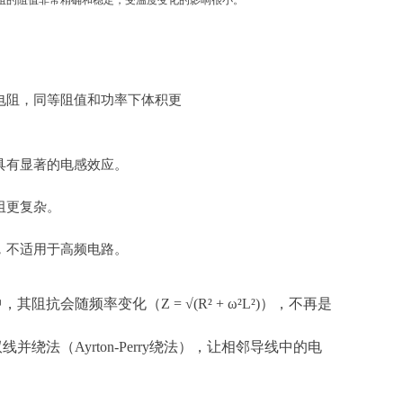
阻的阻值非常精确和稳定，受温度变化的影响很小。
电阻，同等阻值和功率下体积更
具有显著的电感效应。
阻更复杂。
，不适用于高频电路。
随频率变化（Z = √(R² + ω²L²)），不再是
并绕法（Ayrton-Perry绕法），让相邻导线中的电