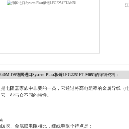
江
4R40M-DS德国进口System Plast板链LFG2251FT-M051
的详细资料：
阻是电阻器家族中非要的一员，它通过将高电阻率的金属导线（
了它一些与众不同的特性。
点
的碳膜、金属膜电阻相比，绕线电阻个特点是：