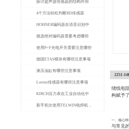
探讨超声波传感器的结构作用
4个方法轻松判断BD传感器
DMP的好坏，不信试一试
HOHNER编码器在语音识别中
有什么应用
挑选绝对编码器需要考虑哪些
问题
使用P+F光电开关需要注意哪些
问题？
德国ETAS模块有哪些注意事项
液压油缸有哪些注意事项
2251-1
Lorenz传感器有哪些注意事项
绕线电
KIRCH压力表在工业自动化中
构赋予
的角色与价值
新手初次使用TELWIN电焊机，
需注意这几点
一、核心特
与常见