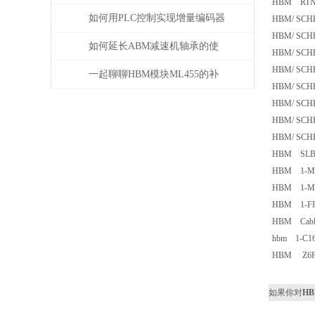
HBM RTN 
如何用PLC控制实现增量编码器
HBM/ SCH
HBM/ SCHEN
的定位功能？
如何延长ABM减速机轴承的使
HBM/ SCH
HBM/ SCHE
用寿命
一起聊聊HBM模块ML455的补
HBM/ SCHE
偿问题
HBM/ SCH
HBM/ SCHEN
HBM/ SCH
HBM SLB7
HBM 1-M
HBM 1-M
HBM 1-FI
HBM Cable
hbm 1-C16
HBM Z6F
如果你对
HB