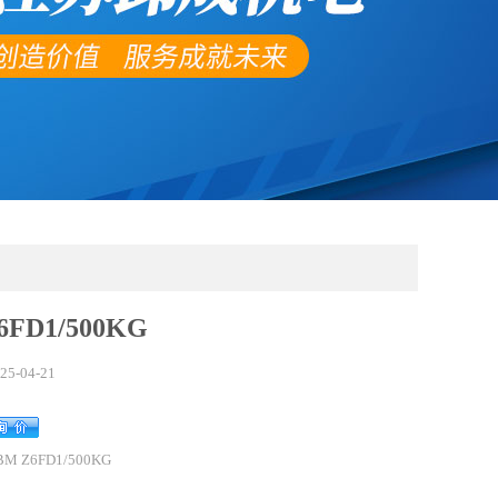
6FD1/500KG
25-04-21
BM Z6FD1/500KG