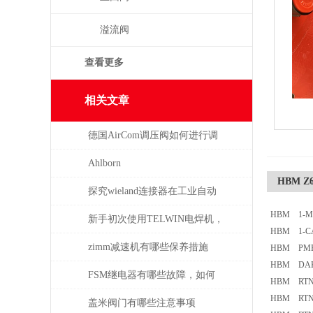
溢流阀
查看更多
相关文章
德国AirCom调压阀如何进行调
压，一分钟了解！
Ahlborn
HBM Z6
探究wieland连接器在工业自动
HBM 1-M
化系统中的即插即用与应用优
新手初次使用TELWIN电焊机，
HBM 1-C
势
需注意这几点
zimm减速机有哪些保养措施
HBM PME
HBM DA
FSM继电器有哪些故障，如何
HBM RTN 
HBM RTN 
解决
盖米阀门有哪些注意事项