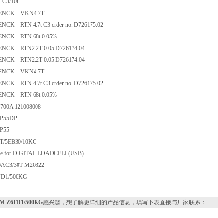
C3/10t
ENCK VKN4.7T
CK RTN 4.7t C3 order no. D726175.02
ENCK RTN 68t 0.05%
NCK RTN2.2T 0.05 D726174.04
NCK RTN2.2T 0.05 D726174.04
ENCK VKN4.7T
CK RTN 4.7t C3 order no. D726175.02
ENCK RTN 68t 0.05%
00A 121008008
P55DP
P55
T/5EB30/10KG
 for DIGITAL LOADCELL(USB)
AC3/30T M26322
D1/500KG
M Z6FD1/500KG
感兴趣，想了解更详细的产品信息，填写下表直接与厂家联系：