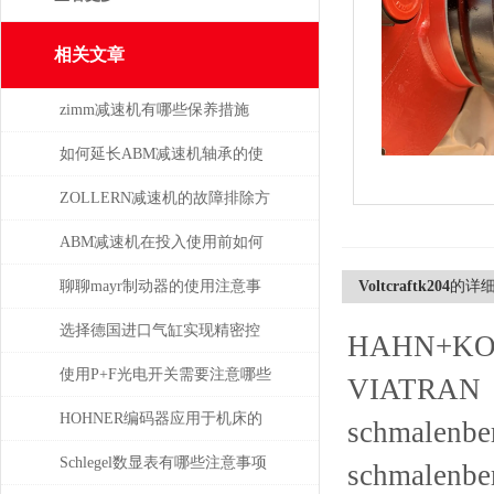
相关文章
zimm减速机有哪些保养措施
如何延长ABM减速机轴承的使
用寿命
ZOLLERN减速机的故障排除方
法有哪些
ABM减速机在投入使用前如何
安装
聊聊mayr制动器的使用注意事
Voltcraftk204
的详
项
选择德国进口气缸实现精密控
HAHN+KO
制和动力传输
使用P+F光电开关需要注意哪些
VIATRAN
问题？
HOHNER编码器应用于机床的
schmalenb
位移测量和主轴控制
Schlegel数显表有哪些注意事项
schmalenb