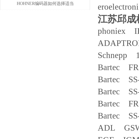
HOHNER编码器如何选择适当
eroelectr
的分辨率？
江苏邱成
phoniex IB
ADAPTRON
Schnepp 1
Bartec FR
Bartec SS
Bartec SS
Bartec FR
Bartec SS
ADL GSW1