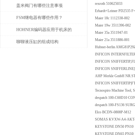
rexroth 510625033
盖米阀门有哪些注意事项
Erhardt+Leimer PD2535 
FSM继电器有哪些作用？
Maier 18c 1112338-002
Maier 19w 3511396-002
HOHNER编码器应用于机床的
Maier 35a 3511947-01
Maier 21a 3511886-001
位移测量和主轴控制
聊聊液压缸的组成结构
Hubner-berlin AMG81P29
INFICON INTERNFILTER
INFICON SNIFFERTIP,
INFICON SNIFFERLINE|S
AHP Merkle GmbH NR.STZ
INFICON SNIFFERTIP|FT
Tecnospiro Machine Too
despatch 100-C60D10 
despatch 100-FS136 S
Elco BCDN-0808P-M12
SOMAS KVXW-A4-AKT-B
KEYSTONE DN50 PN10
KEYSTONE DN65 PN10