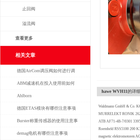
止回阀
溢流阀
查看更多
相关文章
德国AirCom调压阀如何进行调
压，一分钟了解！
ABM减速机在投入使用前如何
hawe WVH11
的详
安装
Ahlborn
Waldmann GmbH & Co. K
德国ETAS模块有哪些注意事项
MURRELEKT RONIK 26
Burster称重传感器的使用注意事
ATB AF71-4B-7/0301 33
Roemheld RSS5100 200 K
项
demag电机有哪些注意事项
magnetic elektromotoren 