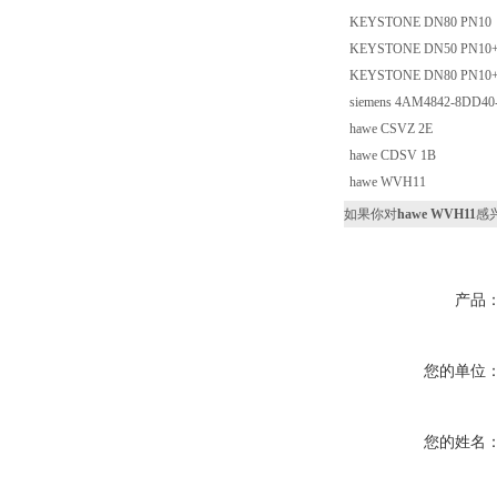
KEYSTONE DN80 PN10
KEYSTONE DN50 PN10
KEYSTONE DN80 PN10
siemens 4AM4842-8DD40
hawe CSVZ 2E
hawe CDSV 1B
hawe WVH11
如果你对
hawe WVH11
感
产品
您的单位
您的姓名