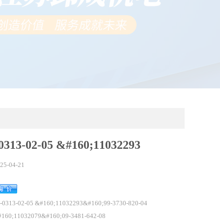
313-02-05 &#160;11032293
25-04-21
-0313-02-05 &#160;11032293&#160;99-3730-820-04
160;11032079&#160;09-3481-642-08