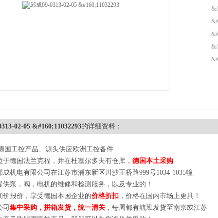
&#
&#
&
&
&#
13-02-05 &#160;11032293
的详细资料：
德国工控产品、源头供应欧洲工控备件
位于德国法兰克福，并在杜塞尔多夫有仓库，
德国本土采购
邱成机电有限公司在江苏市浦东新区川沙王桥路
999号1034-1035幢
提供泵，阀，电机的维修和检测服务，以及专业的
！
询价报价，享受德国本国企业的
价格折扣
，价格在国内市场上更具！
公司
集中采购，拼箱发货，统一清关
，每周都有航班发货至南京或江苏