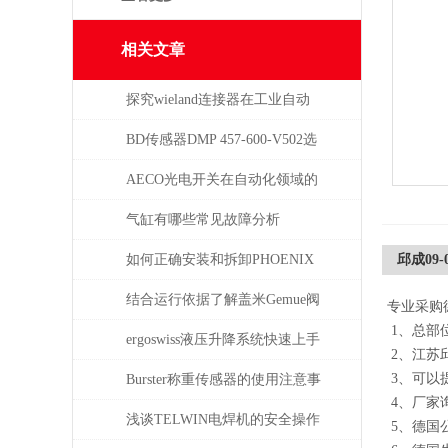
相关文章
探究wieland连接器在工业自动
化系统中的即插即用与应用优
BD传感器DMP 457-600-V502选
势
择使用注意事项
AECO光电开关在自动化领域的
与应用
气缸有哪些常见故障分析
如何正确安装和拆卸PHOENIX
邱成09-03
菲尼克斯连接器？
结合运行依据了解盖米Gemue阀
专业采购
1、总部
门
ergoswiss液压升降系统快速上手
2、江苏
指南
3、可以
Burster称重传感器的使用注意事
4、厂家
项
浅谈TELWIN电焊机的安全操作
5、德国