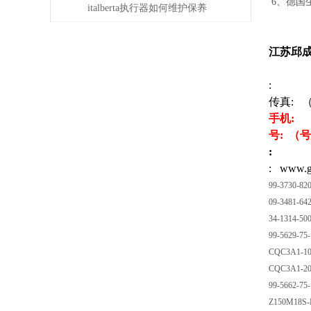
6、德国
规程及维护保养
italberta执行器如何维护保养
江苏邱
:
传真: 
手机:
号: （
:
: www.g
99-3730-82
09-3481-64
34-1314-50
99-5629-75
CQC3A1-10
CQC3A1-20
99-5662-75
Z150M18S-