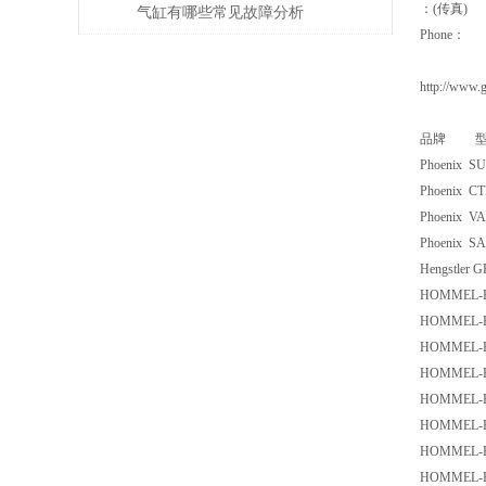
：(传真)
气缸有哪些常见故障分析
Phone：
http://www.
品牌 型
Phoenix S
Phoenix CT
Phoenix VA
Phoenix SA
Hengstler 
HOMMEL-E
HOMMEL-E
HOMMEL-E
HOMMEL-E
HOMMEL-E
HOMMEL-E
HOMMEL-E
HOMMEL-E