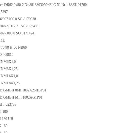
ren DR62.0x80-2 Nr;8818303059+PLG 52 Nr；8885101760
25397
6/897.000.0 SO 8170038
50/899.312.21 SO 8175451
/897.000.0 SO 8171494
T1E
 76.90 H-60 NB60
 460815
NM6X1,0
NM8X1,25
NML6X1,0
NML8X1,25
I D GMBH 8MF1802A25HBP01
I D GMBH MPF1802AG1P01
kel：023739
CI 100
M 180 UH
K 180