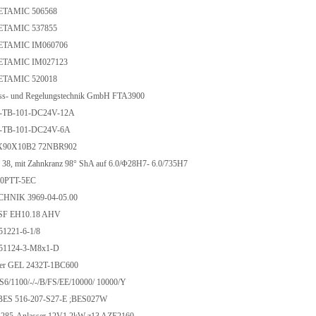
TAMIC 506568
TAMIC 537855
TAMIC IM060706
TAMIC IM027123
TAMIC 520018
ss- und Regelungstechnik GmbH FTA3900
-TB-101-DC24V-12A
-TB-101-DC24V-6A
X90X10B2 72NBR902
38, mit Zahnkranz 98° ShA auf 6.0/Φ28H7- 6.0/735H7
0PTT-5EC
NIK 3969-04-05.00
F EH10.18 AHV
1221-6-1/8
51124-3-M8x1-D
er GEL 2432T-1BC600
TS6/1100/-/-/B/FS/EE/10000/ 10000/Y
ES 516-207-S27-E ;BES027W