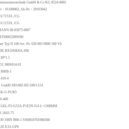
ezisionsmesstechnik GmbH & Co KG 8524-6002
-Nr：01100002; Ab-Nr：20103042
10.7153/L./CG
10.1153/L./CG
NN 00.05875.0067
TB350002200W00
her Typ D 100 Art.-Nr. 020 003 0000 100 VA
K BX10SR/0A-HB
 30*1.5
1.300S014-01
-30HB-1
1419-4
ss GmbH SR140Z-IEC100/112A
CK-U-PUR5
M-400
7 LKL-P2-G53A-P1E5N-NA L=1300MM
.1043-75
 Z30 3/8IN B06-1 SN0818761060300
20.X3A.GP6