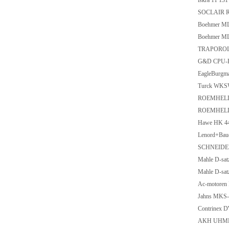
iskra 11 13
SOCLAIR 
Boehmer ML
Boehmer ML
TRAPOROL
G&D CPU-P
EagleBurgm
Turck WKS
ROEMHELD
ROEMHELD
Hawe HK 44
Lenord+Ba
SCHNEIDE
Mahle D-sat
Mahle D-sat
Ac-motoren
Jahns MKS-
Contrinex 
AKH UHMF 