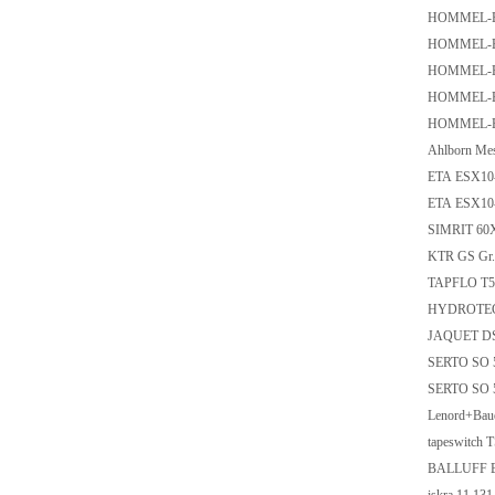
HOMMEL-E
HOMMEL-E
HOMMEL-E
HOMMEL-E
HOMMEL-E
Ahlborn Me
ETA ESX10
ETA ESX10
SIMRIT 60
KTR GS Gr. 
TAPFLO T5
HYDROTECH
JAQUET DS
SERTO SO 5
SERTO SO 
Lenord+Bau
tapeswitch 
BALLUFF B