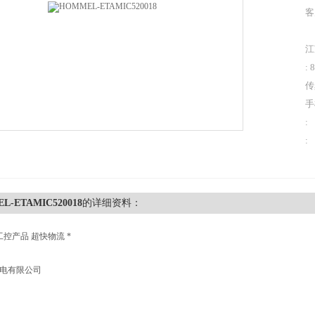
客
江
: 
传
手
:
:
L-ETAMIC520018
的详细资料：
工控产品 超快物流 *
机电有限公司