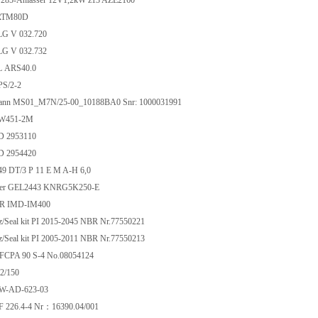
1 285-Anlasser 12V1,2kW z13 AZE2160
RTM80D
G V 032.720
G V 032.732
 ARS40.0
S/2-2
ann MS01_M7N/25-00_10188BA0 Snr: 1000031991
W451-2M
 2953110
 2954420
9 DT/3 P 11 E M A-H 6,0
uer GEL2443 KNRG5K250-E
R IMD-IM400
z/Seal kit PI 2015-2045 NBR Nr.77550221
z/Seal kit PI 2005-2011 NBR Nr.77550213
 FCPA 90 S-4 No.08054124
2/150
DW-AD-623-03
226.4-4 Nr：16390.04/001