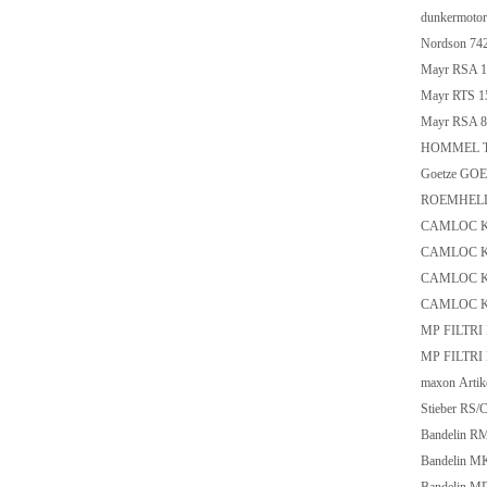
dunkermoto
Nordson 74
Mayr RSA 1
Mayr RTS 1
Mayr RSA 8
HOMMEL 
Goetze GOE
ROEMHELD
CAMLOC K
CAMLOC K
CAMLOC K
CAMLOC K
MP FILTR
MP FILTR
maxon Arti
Stieber RS/
Bandelin R
Bandelin M