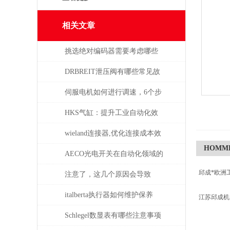
相关文章
挑选绝对编码器需要考虑哪些
问题
DRBREIT泄压阀有哪些常见故
障
伺服电机如何进行调速，6个步
骤轻松解决！
HKS气缸：提升工业自动化效
率的关键组件
wieland连接器,优化连接成本效
HOMME
益
AECO光电开关在自动化领域的
邱成*欧洲
与应用
注意了，这几个原因会导致
TELWIN电焊机出现漏电现象
italberta执行器如何维护保养
江苏邱成
Schlegel数显表有哪些注意事项