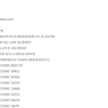
gkzhan.com/
号
UBCON-PLUS-PROFIB/90/PG/SC Nr.2313708
M 1X2- 12DC Nr.2838597
L-CP-3C-350 2859547
CB-10/3-L-C-M8 Nr.1503438
GEBER RI32-O/ 1024ER.14KB ID:0527113
TAMIC IM021707
TAMIC 509013
TAMIC 507696
TAMIC 510576
TAMIC 520008
TAMIC 520115
TAMIC 508239
TAMIC 196705