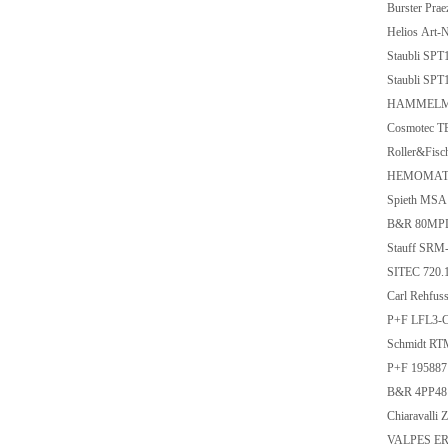
Burster Pra
Helios Art
Staubli SPT
Staubli SPT
HAMMELMA
Cosmotec 
Roller&Fisc
HEMOMATI
Spieth MSA
B&R 80MPD
Stauff SRM
SITEC 720.
Carl Rehfu
P+F LFL3-
Schmidt RT
P+F 19588
B&R 4PP481
Chiaravalli
VALPES ER