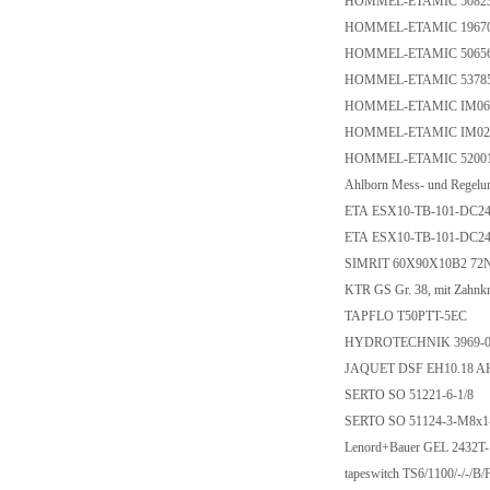
HOMMEL-ETAMIC 5082
HOMMEL-ETAMIC 1967
HOMMEL-ETAMIC 5065
HOMMEL-ETAMIC 5378
HOMMEL-ETAMIC IM06
HOMMEL-ETAMIC IM02
HOMMEL-ETAMIC 5200
Ahlborn Mess- und Regel
ETA ESX10-TB-101-DC2
ETA ESX10-TB-101-DC2
SIMRIT 60X90X10B2 72
KTR GS Gr. 38, mit Zahnk
TAPFLO T50PTT-5EC
HYDROTECHNIK 3969-04
JAQUET DSF EH10.18 
SERTO SO 51221-6-1/8
SERTO SO 51124-3-M8x1
Lenord+Bauer GEL 2432T
tapeswitch TS6/1100/-/-/B