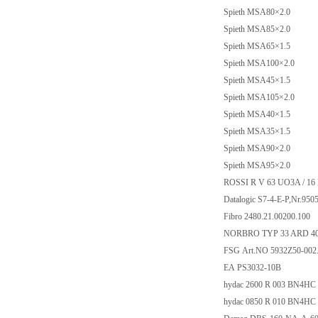
Spieth MSA80×2.0
Spieth MSA85×2.0
Spieth MSA65×1.5
Spieth MSA100×2.0
Spieth MSA45×1.5
Spieth MSA105×2.0
Spieth MSA40×1.5
Spieth MSA35×1.5
Spieth MSA90×2.0
Spieth MSA95×2.0
ROSSI R V 63 UO3A / 16
Datalogic S7-4-E-P,Nr.950
Fibro 2480.21.00200.100
NORBRO TYP 33 ARD 40 
FSG Art.NO 5932Z50-002
EA PS3032-10B
hydac 2600 R 003 BN4HC
hydac 0850 R 010 BN4HC