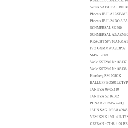
KUEBLER 8.5823.3832.10
Verder VA15DP AC BN B
Phoenix IB IL AI 2/SF-ME
Phoenix IB IL 24 DO 8-P
SCHMERSAL SZ 200
SCHMERSAL AZ/AZM30
KRACHT SPV10A1G1A1
IVO GXMMW.A203P32
SMW 17869
Vahle KST2/40 Nr.168137
Vahle KST2/40 Nr.168138
Honsberg RM-008GK
BALLUFF BOS01LE TYP
JANITZA 09.05.110
JANITZA 52.16.002
PONAR 2FRM5-32-6Q
JAHN SAG10/R3/8 49945
VEM K21K 180L 4 IL TP
GEFRAN 40T-48-4-00-RR