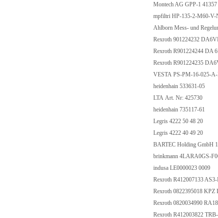
Montech AG GPP-1 41357
mpfiltri HP-135-2-M60-V
Ahlborn Mess- und Regel
Rexroth 901224232 DA6
Rexroth R901224244 DA
Rexroth R901224235 DA
VESTA PS-PM-16-025-A
heidenhain 533631-05
LTA Art. Nr: 425730
heidenhain 735117-61
Legris 4222 50 48 20
Legris 4222 40 49 20
BARTEC Holding GmbH 1
brinkmann 4LARA0GS-F0
indusa LE0000023 0009
Rexroth R412007133 AS
Rexroth 0822395018 KPZ D
Rexroth 0820034990 RA
Rexroth R412003822 TRB-