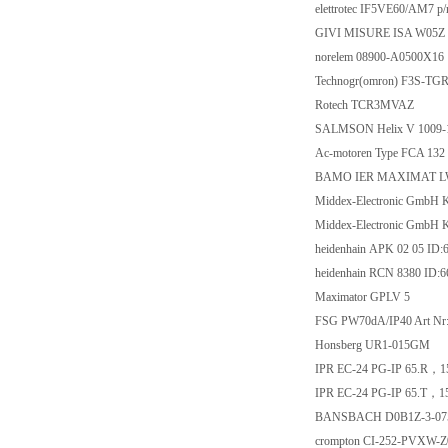
elettrotec IF5VE60/AM7 p
GIVI MISURE ISA W05Z
norelem 08900-A0500X16
Technogr(omron) F3S-TG
Rotech TCR3MVAZ
SALMSON Helix V 1009-1
Ac-motoren Type FCA 132
BAMO IER MAXIMAT LW
Middex-Electronic GmbH 
Middex-Electronic GmbH
heidenhain APK 02 05 ID:
heidenhain RCN 8380 ID:6
Maximator GPLV 5
FSG PW70dA/IP40 Art Nr
Honsberg UR1-015GM
IPR EC-24 PG-IP 65.R，1
IPR EC-24 PG-IP 65.T，1
BANSBACH D0B1Z-3-075
crompton CI-252-PVXW-