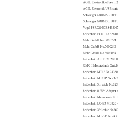
AGIL-Elektronik eFuse II 
AGIL-Elektronik USB seria
Schweiger G0BMS0JDFF0
Schweiger G0BMS0JDFF0
Vogel PSR0216GBS438J0
heidenhain ECN 113 5281
Mahr GmbH No.5010229
Mahr GmbH No.5000243
Mahr GmbH No.5002065
heidenhain AK ERM 280 I
GMC-I Messtechnik Gm
heidenhain MT12 Nr.24360
heidenhain MT12P Nr.232
heidenhain 5m cable Nr.32
heidenhain 0.25M Adapter 
heidenhain Messeinsatz Nr
heidenhain LC483 ML820 
heidenhain 3M cable Nr.36
heidenhain MT25B Nr.243