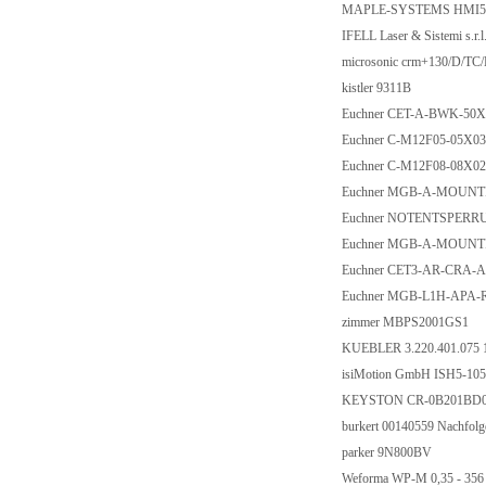
MAPLE-SYSTEMS HMI5
IFELL Laser & Sistemi s.r.
microsonic crm+130/D/TC/
kistler 9311B
Euchner CET-A-BWK-50X
Euchner C-M12F05-05X0
Euchner C-M12F08-08X0
Euchner MGB-A-MOUNTI
Euchner NOTENTSPERRU
Euchner MGB-A-MOUNTI
Euchner CET3-AR-CRA-A
Euchner MGB-L1H-APA-R
zimmer MBPS2001GS1
KUEBLER 3.220.401.075 
isiMotion GmbH ISH5-105
KEYSTON CR-0B201BD0
burkert 00140559 Nachfolg
parker 9N800BV
Weforma WP-M 0,35 - 35