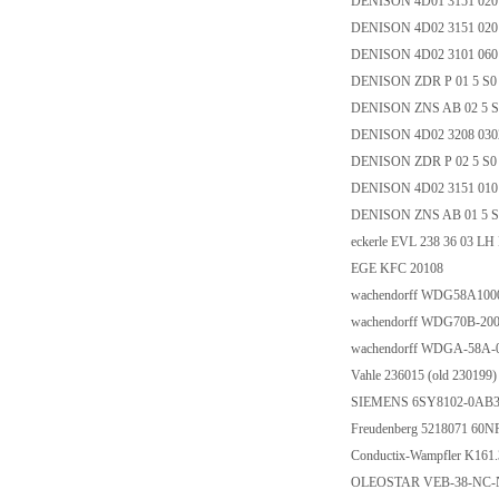
DENISON 4D01 3151 02
DENISON 4D02 3151 02
DENISON 4D02 3101 06
DENISON ZDR P 01 5 S0
DENISON ZNS AB 02 5 S
DENISON 4D02 3208 03
DENISON ZDR P 02 5 S0
DENISON 4D02 3151 01
DENISON ZNS AB 01 5 S
eckerle EVL 238 36 03 L
EGE KFC 20108
wachendorff WDG58A10
wachendorff WDG70B-20
wachendorff WDGA-58A-
Vahle 236015 (old 230199)
SIEMENS 6SY8102-0AB
Freudenberg 5218071 60N
Conductix-Wampfler K161.
OLEOSTAR VEB-38-NC-