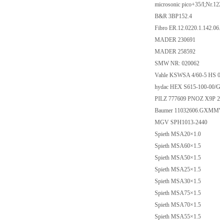
microsonic pico+35/I;Nr.1
B&R 3BP152.4
Fibro ER.12.0220.1.142.06
MADER 230691
MADER 258592
SMW NR: 020062
Vahle KSWSA 4/60-5 HS 0
hydac HEX S615-100-00/G
PILZ 777609 PNOZ X9P
Baumer 11032606.GXMM
MGV SPH1013-2440
Spieth MSA20×1.0
Spieth MSA60×1.5
Spieth MSA50×1.5
Spieth MSA25×1.5
Spieth MSA30×1.5
Spieth MSA75×1.5
Spieth MSA70×1.5
Spieth MSA55×1.5