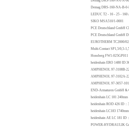
Demag DRS-160-NA-A-6
Demag DRS-160-NA-B-0
LEDUC T2 - 16 - 25 - 160
SIKO MSA510/1-0001
PCE Deutschland GmbH Cl
PCE Deutschland GmbH D
EUROTHERM TC2000/02/
Multi-Contact SP1,5/0,5-1
Honsberg FW1-025GP011
heidenhain ERO 1480 ID:3
AMPHENOL 97-3108B-22
AMPHENOL 97-3102A-22
AMPHENOL 97-3057-101
END-Armaturen GmbH & C
heidenhain LC 181 240m
heidenhain ROD 426 ID：
heidenhain LC183 1740m
heidenhain AE LC 181 ID
POWER-HYDRAULIK Gm