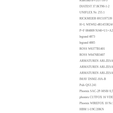
Klaschka BVLG7/10-3
DIATEST 37.IKT90-1-2
UNIFLEX Nr. 255.1
RICKMEIER 6915197539 
H+L WEW02-4R1455R24
P+F 084809 NJ40+U1+A2
legrand 4873
legrand 4885
ROSS W6377B1401
ROSS W6476B3407
ARMATUREN ARI-ZESA,
ARMATUREN ARI-ZESA,
ARMATUREN ARI-ZESA,F
IMAV DSMZ-10A-B
Puls QS3.241
Phoenix SAC-2P-MSB/ 0,
phoniex CUTFOX 16 VDE 
Phoenix WIREFOX 10 Nr.
HBM 1-U9C/20KN