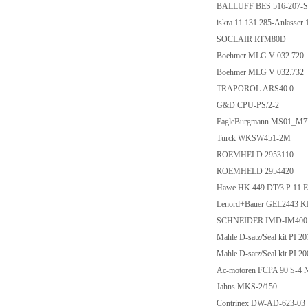
BALLUFF BES 516-207-S
iskra 11 131 285-Anlasse
SOCLAIR RTM80D
Boehmer MLG V 032.720
Boehmer MLG V 032.732
TRAPOROL ARS40.0
G&D CPU-PS/2-2
EagleBurgmann MS01_M7N
Turck WKSW451-2M
ROEMHELD 2953110
ROEMHELD 2954420
Hawe HK 449 DT/3 P 11 E
Lenord+Bauer GEL2443 
SCHNEIDER IMD-IM400
Mahle D-satz/Seal kit PI 
Mahle D-satz/Seal kit PI 
Ac-motoren FCPA 90 S-4 
Jahns MKS-2/150
Contrinex DW-AD-623-03