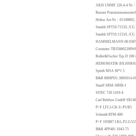
AKH UHMF 226.4-4 Nr：1
Burster Praezisionsmesst
Helios Art-Nr：01100002
Staubli SPT10.7153/L./CG
Staubli SPT10.1153/L./CG
HAMMELMANN 00.05875
Cosmotec TB350002200W
Roller&Fischer Typ D 100 
HEMOMATIK BX10SR/0
Spieth MSA 30*1.5
B&R 80MPD1.300S014-0
Stauff SRM-30HB-1
SITEC 720.1419-4
Carl Rehfuss GmbH SR14
P+F LFL3-CK-U-PUR5
Schmidt RTM-400
P+F 195887 LKL-P2-G5
B&R 4PP481.1043-75