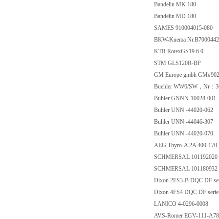
Bandelin MK 180
Bandelin MD 180
SAMES 910004015-080
BKW-Kuema Nr.B7000442
KTR RotexGS19 6.0
STM GLS120R-BP
GM Europe gmbh GM#9021
Buehler WW6/SW，Nr：3
Buhler GNNN-10028-001
Buhler UNN -44020-062
Buhler UNN -44046-307
Buhler UNN -44020-070
AEG Thyro-A 2A 400-170 
SCHMERSAL 101192020 
SCHMERSAL 101180932 
Dixon 2FS3-B DQC DF ser
Dixon 4FS4 DQC DF serie
LANICO 4-0296-0008
AVS-Romer EGV-111-A78