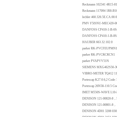
Reckmann 102341 4R15-8
Reckmann 117094 1R8-B
lechler 460.326.5E.CA.00.0
PMV F5ISNU-MEC420-0
DANFOSS CP410-1-B-6S
DANFOSS CP410-1-B-8S
HAUBER 663.32.102.0
parker RK-PVCFEUPMN
parker RK-PVCRCRCN1
parker PVAPVV51N
SIEMENS MXG462S50-3
VIBRO-METER TQ412 111-
Portescap K27.0.6,2 Code:
Portescap 26N58-110.5 Co
IMET M550S-WAVE L10
DENISON 121-00820-8，
DENISON 121-00801-8，
DENISON 4D01 3208 03