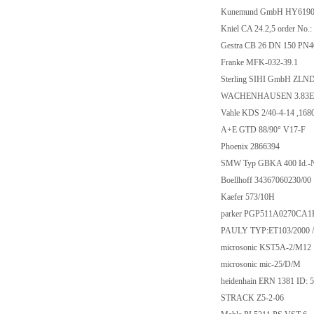
Kunemund GmbH HY61906
Kniel CA 24.2,5 order No.:
Gestra CB 26 DN 150 PN
Franke MFK-032-39.1
Sterling SIHI GmbH ZLN
WACHENHAUSEN 3.83E
Vahle KDS 2/40-4-14 ,168
A+E GTD 88/90° V17-F
Phoenix 2866394
SMW Typ GBKA 400 Id.-N
Boellhoff 34367060230/00
Kaefer 573/10H
parker PGP511A0270CA1
PAULY TYP:ET103/2000 /
microsonic KST5A-2/M12
microsonic mic-25/D/M
heidenhain ERN 1381 ID: 
STRACK Z5-2-06