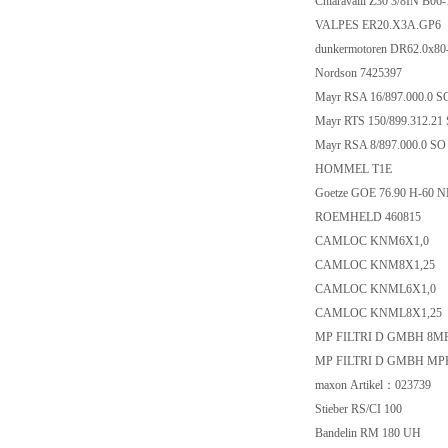
Chiaravalli Z30 3/8IN B0
VALPES ER20.X3A.GP6
dunkermotoren DR62.0x8
Nordson 7425397
Mayr RSA 16/897.000.0 S
Mayr RTS 150/899.312.21
Mayr RSA 8/897.000.0 SO
HOMMEL T1E
Goetze GOE 76.90 H-60 
ROEMHELD 460815
CAMLOC KNM6X1,0
CAMLOC KNM8X1,25
CAMLOC KNML6X1,0
CAMLOC KNML8X1,25
MP FILTRI D GMBH 8M
MP FILTRI D GMBH MP
maxon Artikel：023739
Stieber RS/CI 100
Bandelin RM 180 UH