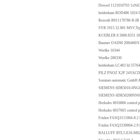
Dressel 1121010703 1xN
heidenhain ROD486 1024 I
Rexroth R911170786 R-IB
SYR 1915.32.001 MSV;Typ
KUEBLER 8.5000.8351.10
Baumer OADM 20I6460/S
Woelke 16344
Woelke 200330
heidenhain LC483 Id.5576
PILZ PNOZ X2P 24VACD
Sommer-automatic GmbH 
SIEMENS 6DR5010-0NG0
SIEMENS 6DR50200NN0
Herkules 6016866 control p
Herkules 6037665 control p
Frizlen FASQ3111004-8.2
Frizlen FASQ3339004-2.9
BALLUFF BTL5-E10-M02