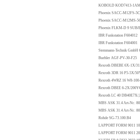
KOBOLD KOD7413-1AMB
Phoenix SACC-M12FS-5C
Phoenix SACC-M12MS-5
Phoenix FLKM-D 9 SUB/B
IBR Funkstation F604012
IBR Funkstation F604001
Stemmann-Technik GmbH 
Buehler AGF-PV-30-F25
Rexroth DBEBE 6X-1X/3
Rexroth 3DR 16 P5-5X/5
Rexroth 4WRZ 16 W8-10
Rexroth DBEE 6-2X/200
Rexroth LC 40 DB40E7X/
MBS ASK 31.4 Art-Nr.: 8
MBS ASK 31.4 Art-Nr.: 8
Rohde SG-73.100.B4
LAPPORT FORM 9011 10x1
LAPPORT FORM 9011 20x2