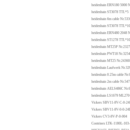
heidenhain ERN180 5000 
heidenhain ST3078 TTL*5 
heidenhain 6m cable Nr.53
heidenhain ST3078 TTL*10
heidenhain ERN480 2048 N
heidenhain ST1278 TTL*10
heidenhain MT25P Nr.232
heidenhain PWT18 Nr.325
heidenhain MT25 Nr.24360
heidenhain Laufwerk Nr.32
heidenhain 0.25m cable Nr
heidenhain 2m cable Nr.54
heidenhain AELS486C Nr.
heidenhain LS1679 ML270
Vickers SBV11-8V-C-0-2
Vickers SBV11-8V-0-0-2
Vickers CV3-8V-P-0-004
Contrinex LTK-1180L-103