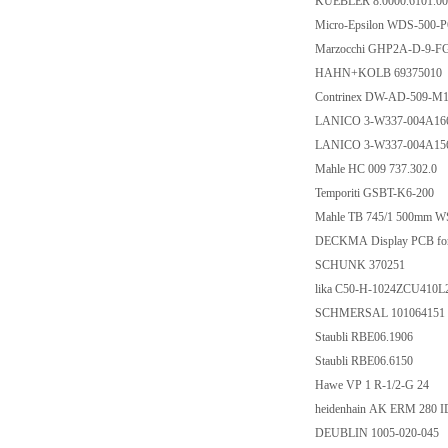
KUEBLER 8.0000.6101.00
Micro-Epsilon WDS-500-P
Marzocchi GHP2A-D-9-F
HAHN+KOLB 69375010
Contrinex DW-AD-509-M1
LANICO 3-W337-004A166A
LANICO 3-W337-004A156A
Mahle HC 009 737.302.0
Temporiti GSBT-K6-200
Mahle TB 745/1 500mm W
DECKMA Display PCB for
SCHUNK 370251
lika C50-H-1024ZCU410L
SCHMERSAL 101064151
Staubli RBE06.1906
Staubli RBE06.6150
Hawe VP 1 R-1/2-G 24
heidenhain AK ERM 280 I
DEUBLIN 1005-020-045