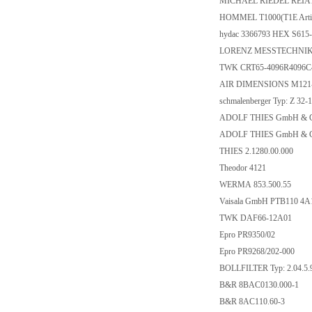
MICHAEL RIEDEL REIA1
HOMMEL T1000(T1E Artik
hydac 3366793 HEX S615-
LORENZ MESSTECHNIK 
TWK CRT65-4096R4096
AIR DIMENSIONS M121
schmalenberger Typ: Z 32-1
ADOLF THIES GmbH & Co
ADOLF THIES GmbH & Co
THIES 2.1280.00.000
Theodor 4121
WERMA 853.500.55
Vaisala GmbH PTB110 4
TWK DAF66-12A01
Epro PR9350/02
Epro PR9268/202-000
BOLLFILTER Typ: 2.04.5.
B&R 8BAC0130.000-1
B&R 8AC110.60-3