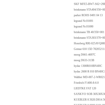
SKF MFE5-BW7-S62+29
brinkmann STA404/350+0
parker ROHS 0491 04 13
legrand Nr.01691
legrand Nr.01690
brinkmann TB 40/350+001
brinkmann STA303/370+0
Honsberg RRI-025AVQ0
Gemue 610 15D 78205211
moog D661-4697C
moog D633-313B
hydac 1300R010BN4HC
hydac 2600 R 010 BN4HC
Walther MD-007-2-WR021-
Friedrich F1400-8-6.0
LIEDTKE FAT 120
SANKYO SOB 30X38X30
KUEBLER 8.5020.D814.5