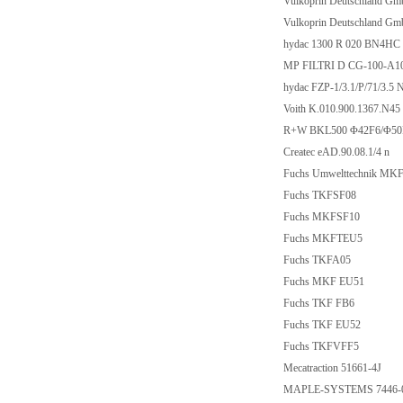
Vulkoprin Deutschland 
Vulkoprin Deutschland 
hydac 1300 R 020 BN4HC
MP FILTRI D CG-100-A1
hydac FZP-1/3.1/P/71/3.5
Voith K.010.900.1367.N45
R+W BKL500 Φ42F6/Φ50
Createc eAD.90.08.1/4 n
Fuchs Umwelttechnik MK
Fuchs TKFSF08
Fuchs MKFSF10
Fuchs MKFTEU5
Fuchs TKFA05
Fuchs MKF EU51
Fuchs TKF FB6
Fuchs TKF EU52
Fuchs TKFVFF5
Mecatraction 51661-4J
MAPLE-SYSTEMS 7446-0