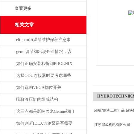
查看更多
相关文章
eltherm恒温器维护保养注意事
项
gemu调节阀出现外泄情况，该
如何处理
如何正确安装和拆卸PHOENIX
菲尼克斯连接器？
选择ODU连接器时要考虑哪些
因素？
如何选购VEGA物位开关
HYDROTECHNIK396
聊聊液压缸的组成结构
邱成*欧洲工控产品 超快
这三点都是影响盖米Gemue阀门
价格的主要因素
如何判断IDEX齿轮泵是否需要
江苏邱成机电有限公司