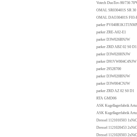
Votech DuoTov-90/736 70
OMAL SR030401S SR 30
OMAL DAO30401S F03-
parker PV040R1K1T1N
parker ZRE-A02-E1
parker D3W026BNJW
parker ZRD ABZ 02 S0 D1
parker D3W020HNJW
parker D91VW004C4NJW
parker 29528700
parker D3W020BNJW
parker D3W004CNJW
parker ZRD AZ 02 S0 D1
RTA GMD06
ASK Kugellagerfabrik Ar
ASK Kugellagerfabrik Ar
Dressel 1121010503 1xN
Dressel 1121020453 2xN
Dressel 1121020503 2xNi