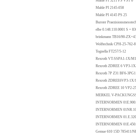
Mahle PI 5211 PS VST 6
Mahle PI 2145-058
Mahle PI 4145 PS 25
Burster Praezisionsmesst
elbe 0.148.110.0001 S = 
brinkmann TB16/90-ZX+4
Wolftechnik CPH-25-762-
Tognella FT257/5-12
Rexroth VT-SSPA1-1X/M1
Rexroth ZDREE 6 VP3-1
Rexroth 7P Z31 BF6-3PG
Rexroth ZDREE6VP3-1X
Rexroth ZDREE 10 VP2
MERKEL V-PACKUNGSSA
INTERNORMEN 01E.900.
INTERNORMEN 01NR.100
INTERNORMEN 01.E.320.
INTERNORMEN 01E.450.
Gemue 610 15D 785411/N