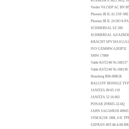
KUEBLER 8.5823.3832.10
Verder VA15DP AC BN B
Phoenix IB IL AI 2/SF-ME
Phoenix IB IL 24 DO 8-P
SCHMERSAL SZ 200
SCHMERSAL AZ/AZM30
KRACHT SPV10A1G1A1
IVO GXMMW.A203P32
SMW 17869
Vahle KST2/40 Nr.168137
Vahle KST2/40 Nr.168138
Honsberg RM-008GK
BALLUFF BOS01LE TYP
JANITZA 09.05.110
JANITZA 52.16.002
PONAR 2FRM5-32-6Q
JAHN SAG10/R3/8 49945
VEM K21K 180L 4 IL TP
GEFRAN 40T-48-4-00-RR