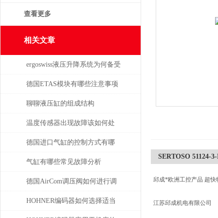
查看更多
相关文章
ergoswiss液压升降系统为何备受
青睐？
德国ETAS模块有哪些注意事项
聊聊液压缸的组成结构
温度传感器出现故障该如何处
理
德国进口气缸的控制方式有哪
SERTOSO 51124-3
些？
气缸有哪些常见故障分析
邱成*欧洲工控产品 超快
德国AirCom调压阀如何进行调
压，一分钟了解！
HOHNER编码器如何选择适当
江苏邱成机电有限公司