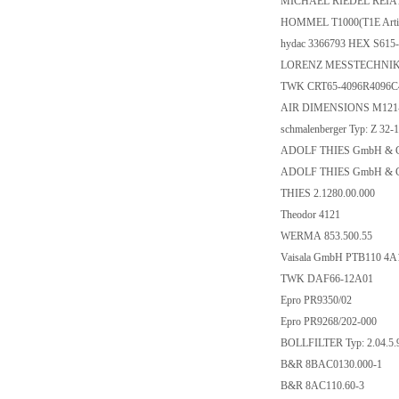
MICHAEL RIEDEL REIA1
HOMMEL T1000(T1E Artik
hydac 3366793 HEX S615-
LORENZ MESSTECHNIK 
TWK CRT65-4096R4096
AIR DIMENSIONS M121
schmalenberger Typ: Z 32-1
ADOLF THIES GmbH & Co
ADOLF THIES GmbH & Co
THIES 2.1280.00.000
Theodor 4121
WERMA 853.500.55
Vaisala GmbH PTB110 4
TWK DAF66-12A01
Epro PR9350/02
Epro PR9268/202-000
BOLLFILTER Typ: 2.04.5.
B&R 8BAC0130.000-1
B&R 8AC110.60-3