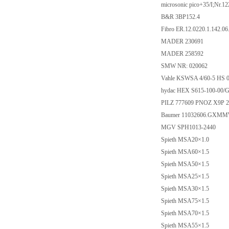
microsonic pico+35/I;Nr.1
B&R 3BP152.4
Fibro ER.12.0220.1.142.06
MADER 230691
MADER 258592
SMW NR: 020062
Vahle KSWSA 4/60-5 HS 0
hydac HEX S615-100-00/G
PILZ 777609 PNOZ X9P
Baumer 11032606.GXMM
MGV SPH1013-2440
Spieth MSA20×1.0
Spieth MSA60×1.5
Spieth MSA50×1.5
Spieth MSA25×1.5
Spieth MSA30×1.5
Spieth MSA75×1.5
Spieth MSA70×1.5
Spieth MSA55×1.5