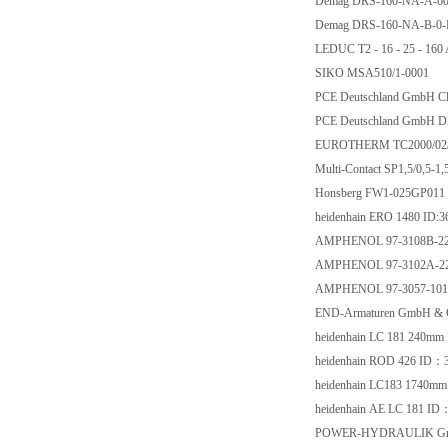
Demag DRS-160-NA-A-6
Demag DRS-160-NA-B-0
LEDUC T2 - 16 - 25 - 160
SIKO MSA510/1-0001
PCE Deutschland GmbH Cl
PCE Deutschland GmbH D
EUROTHERM TC2000/02/
Multi-Contact SP1,5/0,5-1
Honsberg FW1-025GP011
heidenhain ERO 1480 ID:3
AMPHENOL 97-3108B-22
AMPHENOL 97-3102A-22
AMPHENOL 97-3057-101
END-Armaturen GmbH & C
heidenhain LC 181 240m
heidenhain ROD 426 ID：
heidenhain LC183 1740m
heidenhain AE LC 181 ID
POWER-HYDRAULIK Gm