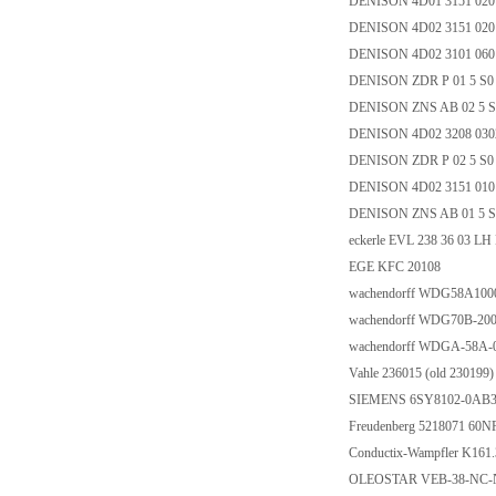
DENISON 4D01 3151 02
DENISON 4D02 3151 02
DENISON 4D02 3101 06
DENISON ZDR P 01 5 S0
DENISON ZNS AB 02 5 S
DENISON 4D02 3208 03
DENISON ZDR P 02 5 S0
DENISON 4D02 3151 01
DENISON ZNS AB 01 5 S
eckerle EVL 238 36 03 L
EGE KFC 20108
wachendorff WDG58A10
wachendorff WDG70B-20
wachendorff WDGA-58A-
Vahle 236015 (old 230199)
SIEMENS 6SY8102-0AB
Freudenberg 5218071 60N
Conductix-Wampfler K161.
OLEOSTAR VEB-38-NC-