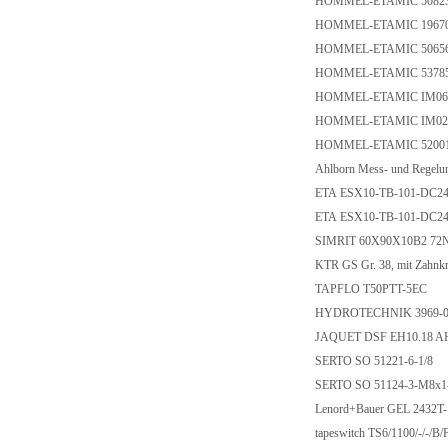
HOMMEL-ETAMIC 5082
HOMMEL-ETAMIC 1967
HOMMEL-ETAMIC 5065
HOMMEL-ETAMIC 5378
HOMMEL-ETAMIC IM06
HOMMEL-ETAMIC IM02
HOMMEL-ETAMIC 5200
Ahlborn Mess- und Regel
ETA ESX10-TB-101-DC2
ETA ESX10-TB-101-DC2
SIMRIT 60X90X10B2 72
KTR GS Gr. 38, mit Zahnk
TAPFLO T50PTT-5EC
HYDROTECHNIK 3969-04
JAQUET DSF EH10.18 
SERTO SO 51221-6-1/8
SERTO SO 51124-3-M8x1
Lenord+Bauer GEL 2432T
tapeswitch TS6/1100/-/-/B