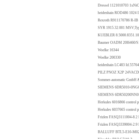
Dressel 1121010703 1xN
heidenhain ROD486 1024 I
Rexroth R911170786 R-IB
SYR 1915.32.001 MSV;Typ
KUEBLER 8.5000.8351.10
Baumer OADM 20I6460/S
Woelke 16344
Woelke 200330
heidenhain LC483 Id.5576
PILZ PNOZ X2P 24VACD
Sommer-automatic GmbH 
SIEMENS 6DR5010-0NG0
SIEMENS 6DR50200NN0
Herkules 6016866 control p
Herkules 6037665 control p
Frizlen FASQ3111004-8.2
Frizlen FASQ3339004-2.9
BALLUFF BTL5-E10-M02