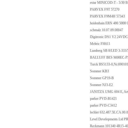
estar MINICOD-T - 5/30 B 
PARVEX F9T 57270
PARVEX F9M4H 57343
heidenhain ERN 480 5000 0
schmalz 10.07.09.00047
Digitronic DS1 V2 24VDC
Meltric FH611
Lumberg SB 8/LED 3-333/
BALLUFF BES M08EC-P
Turck BS5133-0,Nr.69010
Sommer KB3
Sommer GP19-B
Sommer NJ3-E2
JANITZA UMG 604 E, Art.-
parker PVD-B1421
parker PVD-C3412
lechler 632.487.5E.CA.00.0
Level Developments Ltd 
Reckmann 101340 4R15-40