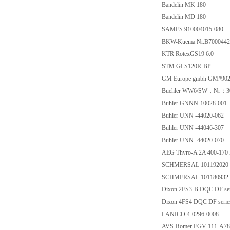
Bandelin MK 180
Bandelin MD 180
SAMES 910004015-080
BKW-Kuema Nr.B7000442
KTR RotexGS19 6.0
STM GLS120R-BP
GM Europe gmbh GM#9021
Buehler WW6/SW，Nr：3
Buhler GNNN-10028-001
Buhler UNN -44020-062
Buhler UNN -44046-307
Buhler UNN -44020-070
AEG Thyro-A 2A 400-170 
SCHMERSAL 101192020 
SCHMERSAL 101180932 
Dixon 2FS3-B DQC DF ser
Dixon 4FS4 DQC DF serie
LANICO 4-0296-0008
AVS-Romer EGV-111-A78