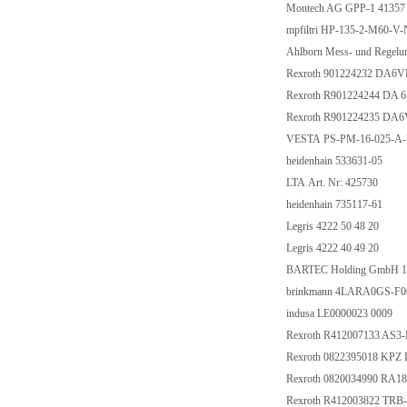
Montech AG GPP-1 41357
mpfiltri HP-135-2-M60-V
Ahlborn Mess- und Regel
Rexroth 901224232 DA6
Rexroth R901224244 DA
Rexroth R901224235 DA
VESTA PS-PM-16-025-A
heidenhain 533631-05
LTA Art. Nr: 425730
heidenhain 735117-61
Legris 4222 50 48 20
Legris 4222 40 49 20
BARTEC Holding GmbH 1
brinkmann 4LARA0GS-F0
indusa LE0000023 0009
Rexroth R412007133 AS
Rexroth 0822395018 KPZ D
Rexroth 0820034990 RA
Rexroth R412003822 TRB-