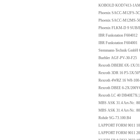
KOBOLD KOD7413-1AMB
Phoenix SACC-M12FS-5C
Phoenix SACC-M12MS-5
Phoenix FLKM-D 9 SUB/B
IBR Funkstation F604012
IBR Funkstation F604001
Stemmann-Technik GmbH 
Buehler AGF-PV-30-F25
Rexroth DBEBE 6X-1X/3
Rexroth 3DR 16 P5-5X/5
Rexroth 4WRZ 16 W8-10
Rexroth DBEE 6-2X/200
Rexroth LC 40 DB40E7X/
MBS ASK 31.4 Art-Nr.: 8
MBS ASK 31.4 Art-Nr.: 8
Rohde SG-73.100.B4
LAPPORT FORM 9011 10x1
LAPPORT FORM 9011 20x2