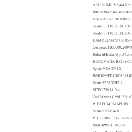
AKH UHMF 226.4-4 Nr：1
Burster Praezisionsmesst
Helios Art-Nr：01100002
Staubli SPT10.7153/L./CG
Staubli SPT10.1153/L./CG
HAMMELMANN 00.05875
Cosmotec TB350002200W
Roller&Fischer Typ D 100 
HEMOMATIK BX10SR/0
Spieth MSA 30*1.5
B&R 80MPD1.300S014-0
Stauff SRM-30HB-1
SITEC 720.1419-4
Carl Rehfuss GmbH SR14
P+F LFL3-CK-U-PUR5
Schmidt RTM-400
P+F 195887 LKL-P2-G5
B&R 4PP481.1043-75