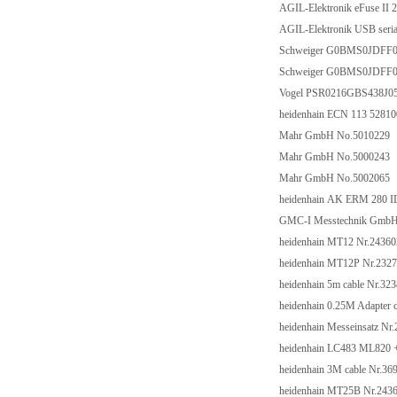
AGIL-Elektronik eFuse II 
AGIL-Elektronik USB seria
Schweiger G0BMS0JDFF0
Schweiger G0BMS0JDFF0
Vogel PSR0216GBS438J0
heidenhain ECN 113 5281
Mahr GmbH No.5010229
Mahr GmbH No.5000243
Mahr GmbH No.5002065
heidenhain AK ERM 280 I
GMC-I Messtechnik Gm
heidenhain MT12 Nr.24360
heidenhain MT12P Nr.232
heidenhain 5m cable Nr.32
heidenhain 0.25M Adapter 
heidenhain Messeinsatz Nr
heidenhain LC483 ML820 
heidenhain 3M cable Nr.36
heidenhain MT25B Nr.243