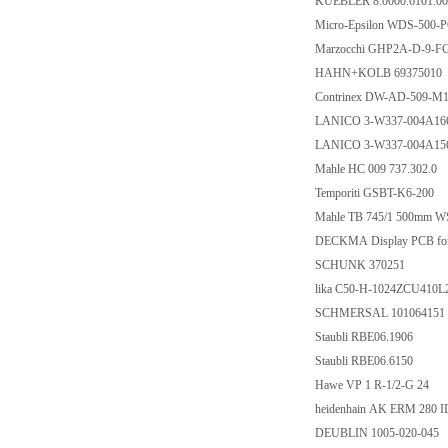
KUEBLER 8.0000.6101.00
Micro-Epsilon WDS-500-P
Marzocchi GHP2A-D-9-F
HAHN+KOLB 69375010
Contrinex DW-AD-509-M1
LANICO 3-W337-004A166A
LANICO 3-W337-004A156A
Mahle HC 009 737.302.0
Temporiti GSBT-K6-200
Mahle TB 745/1 500mm W
DECKMA Display PCB for
SCHUNK 370251
lika C50-H-1024ZCU410L
SCHMERSAL 101064151
Staubli RBE06.1906
Staubli RBE06.6150
Hawe VP 1 R-1/2-G 24
heidenhain AK ERM 280 I
DEUBLIN 1005-020-045