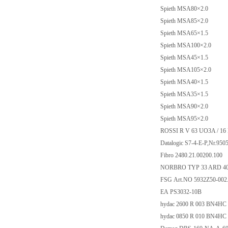
Spieth MSA80×2.0
Spieth MSA85×2.0
Spieth MSA65×1.5
Spieth MSA100×2.0
Spieth MSA45×1.5
Spieth MSA105×2.0
Spieth MSA40×1.5
Spieth MSA35×1.5
Spieth MSA90×2.0
Spieth MSA95×2.0
ROSSI R V 63 UO3A / 16
Datalogic S7-4-E-P,Nr.950
Fibro 2480.21.00200.100
NORBRO TYP 33 ARD 40 
FSG Art.NO 5932Z50-002
EA PS3032-10B
hydac 2600 R 003 BN4HC
hydac 0850 R 010 BN4HC