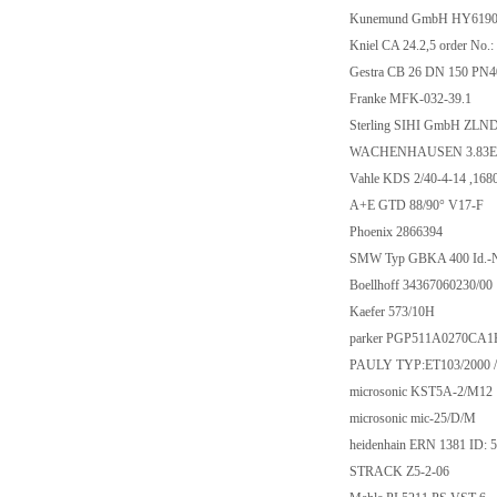
Kunemund GmbH HY61906
Kniel CA 24.2,5 order No.:
Gestra CB 26 DN 150 PN
Franke MFK-032-39.1
Sterling SIHI GmbH ZLN
WACHENHAUSEN 3.83E
Vahle KDS 2/40-4-14 ,168
A+E GTD 88/90° V17-F
Phoenix 2866394
SMW Typ GBKA 400 Id.-N
Boellhoff 34367060230/00
Kaefer 573/10H
parker PGP511A0270CA1
PAULY TYP:ET103/2000 /
microsonic KST5A-2/M12
microsonic mic-25/D/M
heidenhain ERN 1381 ID: 
STRACK Z5-2-06