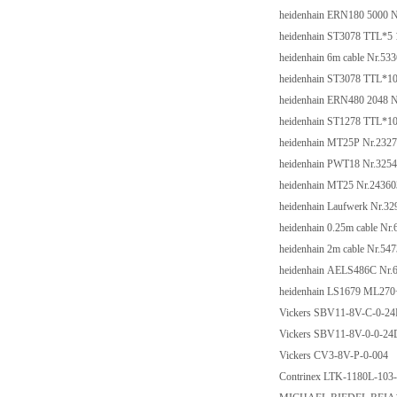
heidenhain ERN180 5000 
heidenhain ST3078 TTL*5 
heidenhain 6m cable Nr.53
heidenhain ST3078 TTL*10
heidenhain ERN480 2048 N
heidenhain ST1278 TTL*10
heidenhain MT25P Nr.232
heidenhain PWT18 Nr.325
heidenhain MT25 Nr.24360
heidenhain Laufwerk Nr.32
heidenhain 0.25m cable Nr
heidenhain 2m cable Nr.54
heidenhain AELS486C Nr.
heidenhain LS1679 ML270
Vickers SBV11-8V-C-0-2
Vickers SBV11-8V-0-0-2
Vickers CV3-8V-P-0-004
Contrinex LTK-1180L-103