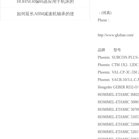
的分辨率？
HOHNER编码器应用于机床的
：(传真)
位移测量和主轴控制
如何延长ABM减速机轴承的使
Phone：
用寿命
http://www.gkzhan.com/
品牌 型号
Phoenix SUBCON-PLUS-P
Phoenix CTM 1X2- 12DC 
Phoenix VAL-CP-3C-350 
Phoenix SACB-10/3-L-C-
Hengstler GEBER RI32-O/
HOMMEL-ETAMIC IM02
HOMMEL-ETAMIC 5090
HOMMEL-ETAMIC 5076
HOMMEL-ETAMIC 5105
HOMMEL-ETAMIC 5200
HOMMEL-ETAMIC 5201