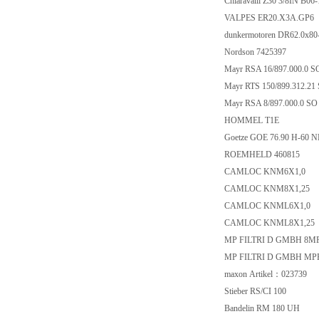
Chiaravalli Z30 3/8IN B0
VALPES ER20.X3A.GP6
dunkermotoren DR62.0x8
Nordson 7425397
Mayr RSA 16/897.000.0 S
Mayr RTS 150/899.312.21
Mayr RSA 8/897.000.0 SO
HOMMEL T1E
Goetze GOE 76.90 H-60 
ROEMHELD 460815
CAMLOC KNM6X1,0
CAMLOC KNM8X1,25
CAMLOC KNML6X1,0
CAMLOC KNML8X1,25
MP FILTRI D GMBH 8M
MP FILTRI D GMBH MP
maxon Artikel：023739
Stieber RS/CI 100
Bandelin RM 180 UH