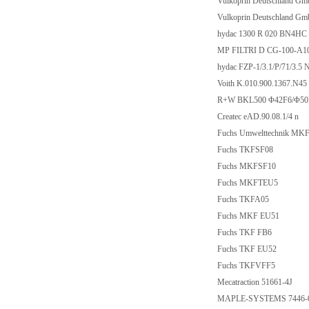
Vulkoprin Deutschland 
Vulkoprin Deutschland 
hydac 1300 R 020 BN4HC
MP FILTRI D CG-100-A1
hydac FZP-1/3.1/P/71/3.5
Voith K.010.900.1367.N45
R+W BKL500 Φ42F6/Φ50
Createc eAD.90.08.1/4 n
Fuchs Umwelttechnik MK
Fuchs TKFSF08
Fuchs MKFSF10
Fuchs MKFTEU5
Fuchs TKFA05
Fuchs MKF EU51
Fuchs TKF FB6
Fuchs TKF EU52
Fuchs TKFVFF5
Mecatraction 51661-4J
MAPLE-SYSTEMS 7446-0