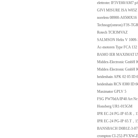
elettrotec IF5VE60/AM7 p
GIVI MISURE ISA W05Z
norelem 08900-A0500X16
Technogr(omron) F3S-TG
Rotech TCR3MVAZ
SALMSON Helix V 1009-1
Ac-motoren Type FCA 132
BAMO IER MAXIMAT LW
Middex-Electronic GmbH 
Middex-Electronic GmbH
heidenhain APK 02 05 ID:
heidenhain RCN 8380 ID:6
Maximator GPLV 5
FSG PW70dA/IP40 Art Nr
Honsberg UR1-015GM
IPR EC-24 PG-IP 65.R，1
IPR EC-24 PG-IP 65.T，1
BANSBACH D0B1Z-3-075
crompton CI-252-PVXW-