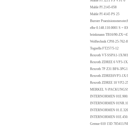
Mahle PI 5211 PS VST 6
Mahle PI 2145-058
Mahle PI 4145 PS 25
Burster Praezisionsmesst
elbe 0.148.110.0001 S = 
brinkmann TB16/90-ZX+4
Wolftechnik CPH-25-762-
Tognella FT257/5-12
Rexroth VT-SSPA1-1X/M1
Rexroth ZDREE 6 VP3-1
Rexroth 7P Z31 BF6-3PG
Rexroth ZDREE6VP3-1X
Rexroth ZDREE 10 VP2
MERKEL V-PACKUNGSSA
INTERNORMEN 01E.900.
INTERNORMEN 01NR.100
INTERNORMEN 01.E.320.
INTERNORMEN 01E.450.
Gemue 610 15D 785411/N