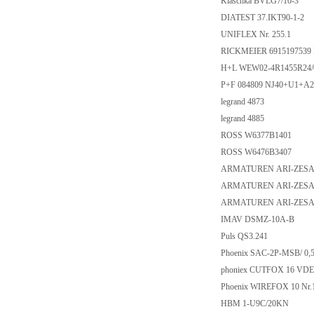
Klaschka BVLG7/10-3
DIATEST 37.IKT90-1-2
UNIFLEX Nr. 255.1
RICKMEIER 6915197539 
H+L WEW02-4R1455R24
P+F 084809 NJ40+U1+A2
legrand 4873
legrand 4885
ROSS W6377B1401
ROSS W6476B3407
ARMATUREN ARI-ZESA,
ARMATUREN ARI-ZESA,
ARMATUREN ARI-ZESA,F
IMAV DSMZ-10A-B
Puls QS3.241
Phoenix SAC-2P-MSB/ 0,
phoniex CUTFOX 16 VDE 
Phoenix WIREFOX 10 Nr.
HBM 1-U9C/20KN