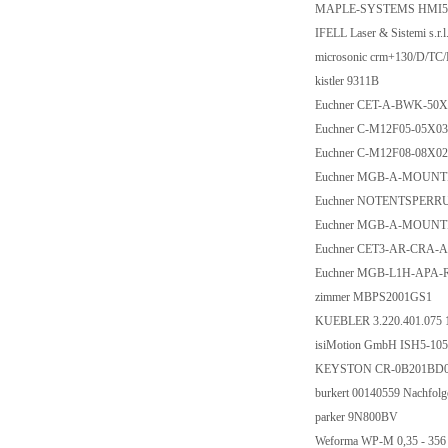
MAPLE-SYSTEMS HMI5
IFELL Laser & Sistemi s.r.
microsonic crm+130/D/TC/
kistler 9311B
Euchner CET-A-BWK-50X
Euchner C-M12F05-05X0
Euchner C-M12F08-08X0
Euchner MGB-A-MOUNTI
Euchner NOTENTSPERRU
Euchner MGB-A-MOUNTI
Euchner CET3-AR-CRA-A
Euchner MGB-L1H-APA-R
zimmer MBPS2001GS1
KUEBLER 3.220.401.075 
isiMotion GmbH ISH5-105
KEYSTON CR-0B201BD0
burkert 00140559 Nachfolg
parker 9N800BV
Weforma WP-M 0,35 - 35