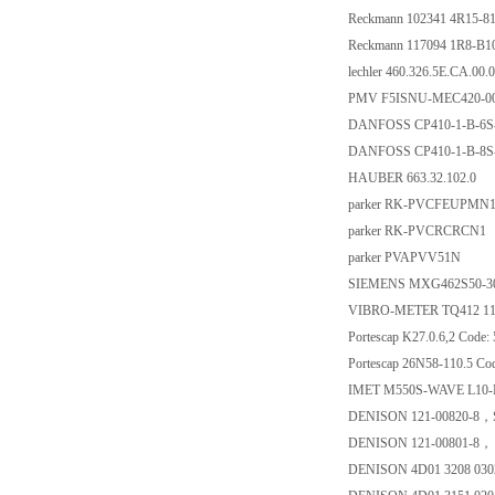
Reckmann 102341 4R15-8
Reckmann 117094 1R8-B
lechler 460.326.5E.CA.00.0
PMV F5ISNU-MEC420-0
DANFOSS CP410-1-B-6S
DANFOSS CP410-1-B-8S
HAUBER 663.32.102.0
parker RK-PVCFEUPMN
parker RK-PVCRCRCN1
parker PVAPVV51N
SIEMENS MXG462S50-3
VIBRO-METER TQ412 111-
Portescap K27.0.6,2 Code:
Portescap 26N58-110.5 Co
IMET M550S-WAVE L10
DENISON 121-00820-8，
DENISON 121-00801-8，
DENISON 4D01 3208 03