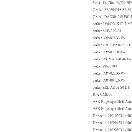
Votech DuoTov-90/736 70
OMAL SR030401S SR 30
OMAL DAO30401S F03-
parker PV040R1K1T1N
parker ZRE-A02-E1
parker D3W026BNJW
parker ZRD ABZ 02 S0 D1
parker D3W020HNJW
parker D91VW004C4NJW
parker 29528700
parker D3W020BNJW
parker D3W004CNJW
parker ZRD AZ 02 S0 D1
RTA GMD06
ASK Kugellagerfabrik Ar
ASK Kugellagerfabrik Ar
Dressel 1121010503 1xN
Dressel 1121020453 2xN
Dressel 1121020503 2xNi