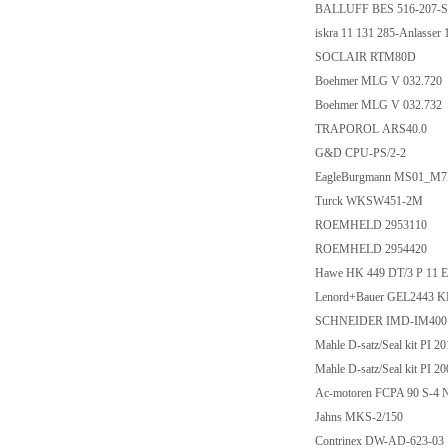
BALLUFF BES 516-207-S
iskra 11 131 285-Anlasse
SOCLAIR RTM80D
Boehmer MLG V 032.720
Boehmer MLG V 032.732
TRAPOROL ARS40.0
G&D CPU-PS/2-2
EagleBurgmann MS01_M7N
Turck WKSW451-2M
ROEMHELD 2953110
ROEMHELD 2954420
Hawe HK 449 DT/3 P 11 E
Lenord+Bauer GEL2443 
SCHNEIDER IMD-IM400
Mahle D-satz/Seal kit PI 
Mahle D-satz/Seal kit PI 
Ac-motoren FCPA 90 S-4 
Jahns MKS-2/150
Contrinex DW-AD-623-03