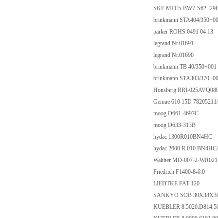
SKF MFE5-BW7-S62+29
brinkmann STA404/350+0
parker ROHS 0491 04 13
legrand Nr.01691
legrand Nr.01690
brinkmann TB 40/350+001
brinkmann STA303/370+0
Honsberg RRI-025AVQ0
Gemue 610 15D 78205211
moog D661-4697C
moog D633-313B
hydac 1300R010BN4HC
hydac 2600 R 010 BN4HC
Walther MD-007-2-WR021-
Friedrich F1400-8-6.0
LIEDTKE FAT 120
SANKYO SOB 30X38X30
KUEBLER 8.5020.D814.5