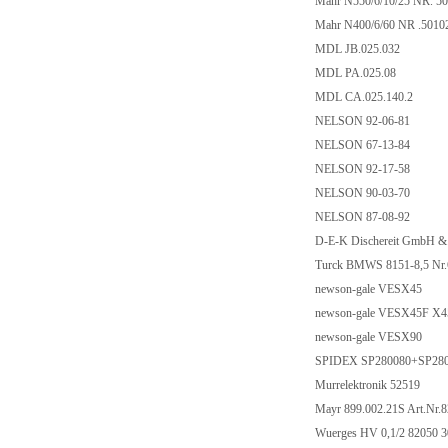
Mahr N550/6/10/25 NR. 5
Mahr N400/6/60 NR .501
MDL JB.025.032
MDL PA.025.08
MDL CA.025.140.2
NELSON 92-06-81
NELSON 67-13-84
NELSON 92-17-58
NELSON 90-03-70
NELSON 87-08-92
D-E-K Dischereit GmbH 
Turck BMWS 8151-8,5 Nr
newson-gale VESX45
newson-gale VESX45F X45
newson-gale VESX90
SPIDEX SP280080+SP28
Murrelektronik 52519
Mayr 899.002.21S Art.Nr.
Wuerges HV 0,1/2 82050