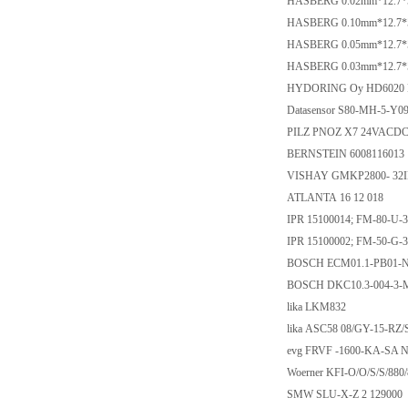
HASBERG 0.02mm*12.7
HASBERG 0.10mm*12.7
HASBERG 0.05mm*12.7
HASBERG 0.03mm*12.7
HYDORING Oy HD6020 P
Datasensor S80-MH-5-Y
PILZ PNOZ X7 24VACDC 
BERNSTEIN 6008116013
VISHAY GMKP2800- 32
ATLANTA 16 12 018
IPR 15100014; FM-80-U-
IPR 15100002; FM-50-G-
BOSCH ECM01.1-PB01-N
BOSCH DKC10.3-004-3-
lika LKM832
lika ASC58 08/GY-15-RZ
evg FRVF -1600-KA-SA
Woerner KFI-O/O/S/S/880
SMW SLU-X-Z 2 129000