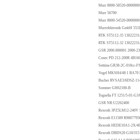
Murr 8000-58520-000000
Murr 56700
Murr 8000-54520-000000
Murrelektronik GmbH 553
RTK ST5112-35 13022231
RTK ST5112-32 13022231
GSR 2000.000001 2000-23
Conec PD 212-200R 4B1
Settima GR38-2C-018cc
Vogel MKSH4/48:1 BA70
Bucher RVSAE3/6DSZ-11
Sommer GH62100-B
Tognella FT 1251/5-01-G3
GSR NR:U2262400
Rexroth 3PZ5LM12-240V
Rexroth E11509 R900779
Rexroth HEDE10A1-2X/4
Rexroth DBDS20 G10/315