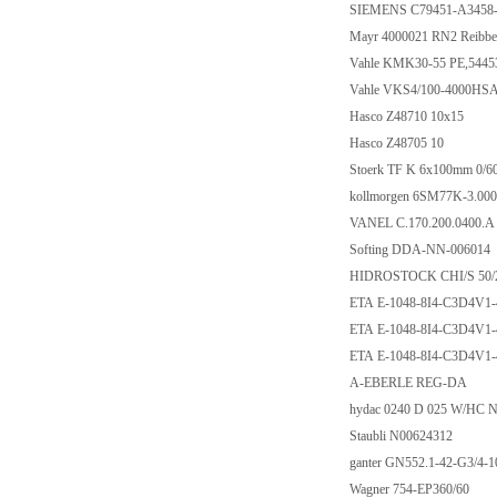
SIEMENS C79451-A3458
Mayr 4000021 RN2 Reibbe
Vahle KMK30-55 PE,544
Vahle VKS4/100-4000HSA
Hasco Z48710 10x15
Hasco Z48705 10
Stoerk TF K 6x100mm 0/60
kollmorgen 6SM77K-3.00
VANEL C.170.200.0400.
Softing DDA-NN-006014
HIDROSTOCK CHI/S 50/
ETA E-1048-8I4-C3D4V1
ETA E-1048-8I4-C3D4V1
ETA E-1048-8I4-C3D4V1
A-EBERLE REG-DA
hydac 0240 D 025 W/HC 
Staubli N00624312
ganter GN552.1-42-G3/4-
Wagner 754-EP360/60