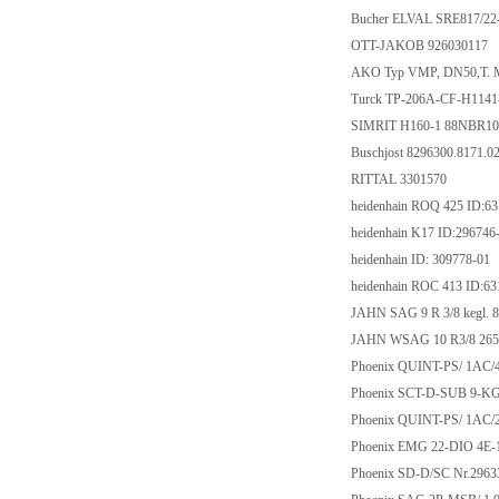
Bucher ELVAL SRE817/2
OTT-JAKOB 926030117
AKO Typ VMP, DN50,T. 
Turck TP-206A-CF-H1141
SIMRIT H160-1 88NBR101
Buschjost 8296300.8171.0
RITTAL 3301570
heidenhain ROQ 425 ID:6
heidenhain K17 ID:296746
heidenhain ID: 309778-01
heidenhain ROC 413 ID:6
JAHN SAG 9 R 3/8 kegl. 
JAHN WSAG 10 R3/8 265
Phoenix QUINT-PS/ 1AC/
Phoenix SCT-D-SUB 9-KG
Phoenix QUINT-PS/ 1AC/
Phoenix EMG 22-DIO 4E-
Phoenix SD-D/SC Nr.296