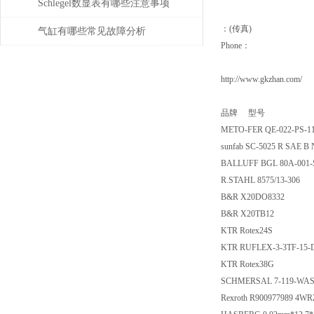
Schlegel数显表有哪些注意事项
：(传真)
气缸有哪些常见故障分析
Phone：
http://www.gkzhan.com/
品牌 型号
METO-FER QE-022-PS-1
sunfab SC-5025 R SAE B
BALLUFF BGL 80A-001
R.STAHL 8575/13-306
B&R X20DO8332
B&R X20TB12
KTR Rotex24S
KTR RUFLEX-3-3TF-15-
KTR Rotex38G
SCHMERSAL 7-119-WAS
Rexroth R900977989 4