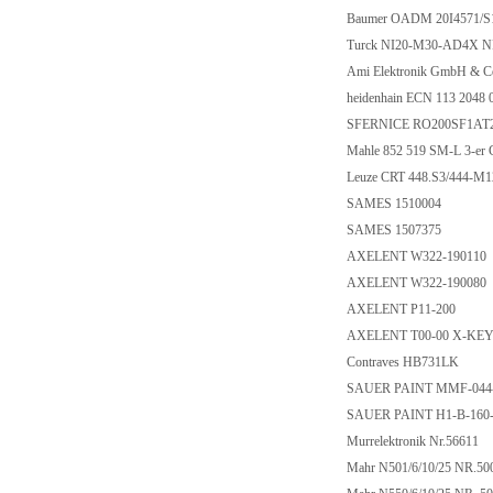
Baumer OADM 20I4571/S
Turck NI20-M30-AD4X N
Ami Elektronik GmbH & C
heidenhain ECN 113 2048 
SFERNICE RO200SF1AT
Mahle 852 519 SM-L 3-er 
Leuze CRT 448.S3/444-M
SAMES 1510004
SAMES 1507375
AXELENT W322-190110
AXELENT W322-190080
AXELENT P11-200
AXELENT T00-00 X-KE
Contraves HB731LK
SAUER PAINT MMF-044
SAUER PAINT H1-B-160
Murrelektronik Nr.56611
Mahr N501/6/10/25 NR.5