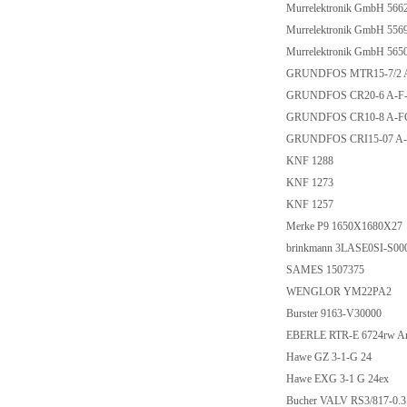
Murrelektronik GmbH 566
Murrelektronik GmbH 556
Murrelektronik GmbH 565
GRUNDFOS MTR15-7/2 A-
GRUNDFOS CR20-6 A-F-A
GRUNDFOS CR10-8 A-FGJ
GRUNDFOS CRI15-07 A-FG
KNF 1288
KNF 1273
KNF 1257
Merke P9 1650X1680X27
brinkmann 3LASE0SI-S00
SAMES 1507375
WENGLOR YM22PA2
Burster 9163-V30000
EBERLE RTR-E 6724rw Ar
Hawe GZ 3-1-G 24
Hawe EXG 3-1 G 24ex
Bucher VALV RS3/817-0.