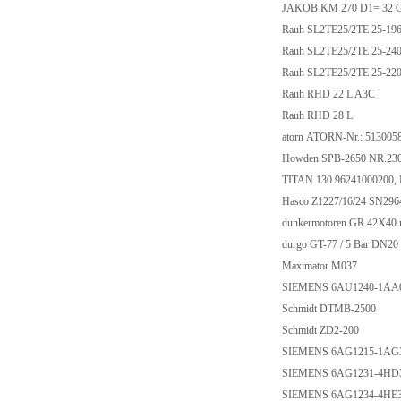
JAKOB KM 270 D1= 32 G
Rauh SL2TE25/2TE 25
Rauh SL2TE25/2TE 25
Rauh SL2TE25/2TE 25-
Rauh RHD 22 L A3C
Rauh RHD 28 L
atorn ATORN-Nr.: 51300
Howden SPB-2650 NR.23
TITAN 130 96241000200,
Hasco Z1227/16/24 SN29
dunkermotoren GR 42X40 m
durgo GT-77 / 5 Bar DN2
Maximator M037
SIEMENS 6AU1240-1AA
Schmidt DTMB-2500
Schmidt ZD2-200
SIEMENS 6AG1215-1AG
SIEMENS 6AG1231-4HD
SIEMENS 6AG1234-4HE