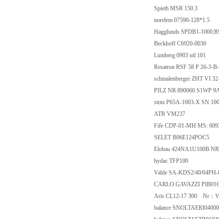
Spieth MSR 150.3
norelem 07590-128*1.5
Hagglunds SPDB1-1000;
Beckhoff C6920-0030
Lumberg 0903 utl 101
Resatron RSF 58 P 26-3
schmalenberger ZHT VI 32
PILZ NR:890060 S1WP 9
stotz P65A-1003-X SN 10
ATR VM237
Fife CDP-01-MH MS: 609
SELET B06E124POC5
Elobau 424NA1U100B NR
hydac TFP100
Vahle SA-KDS2/40/04PH-8
CARLO GAVAZZI PIB01
Aris CL12-17 300 Nr：
balance SNOLTAERI0400