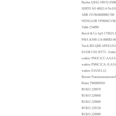
Bucher QX62-100/52-050
SERTO SO 40021-6 Nr.01
ABB 1SVR040000R1700
WENGLOR YP06MGV8
Vahle 254890
Busck & Co ApS CTM25-
PMA KS90-114-0000D-0
Turck BI5-Q08-AP6X2/S3
ESAM UNI JET75 - Artike
watlow PM3C1CC-AAA
watlow PM6C1CA-1LAJ
watlow E3A50-L12
Burster Praezisionsmess
Botter TM0609501
RUKO 229070
RUKO 229068
RUKO 229060
RUKO 229120
RUKO 229090