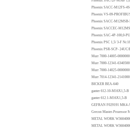
Phoenix SAC-2P-MSB/ 1,
Phoenix SACC-M12FS-4S
Phoenix VS-09-PROFIBU
Phoenix SACC-M12MSB-
Phoenix SACCEC-M12MSB
Phoenix SAC-4P-100,0-PU
Phoenix PSC 1,5/ 3-F Nr.
Phoenix PSR-SCP- 24UC/
Murr 7000-14005-000000
Murr 7000-12341-634050
Murr 7000-14025-000000
Murr 7014-12341-214100
BICKER BEA-640
ganter 612-10-M16X1,5-B
ganter 612.1-M16X1,5-B
GEFRAN F029191 MK4-
Grecon Master-Prozessor
METAL WORK W360400
METAL WORK W360400