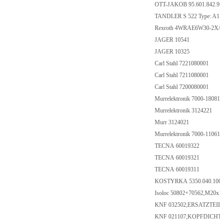
OTT-JAKOB 95.601.842.9
TANDLER S 522 Type: A1 R
Rexroth 4WRAE6W30-2X
JAGER 10541
JAGER 10325
Carl Stahl 7221080001
Carl Stahl 7211080001
Carl Stahl 7200080001
Murrelektronik 7000-1808
Murrelektronik 3124221
Murr 3124021
Murrelektronik 7000-1106
TECNA 60019322
TECNA 60019321
TECNA 60019311
KOSTYRKA 5350.040.10
Isoloc 50802+70562,M20
KNF 032502;ERSATZTEI
KNF 021107;KOPFDICH