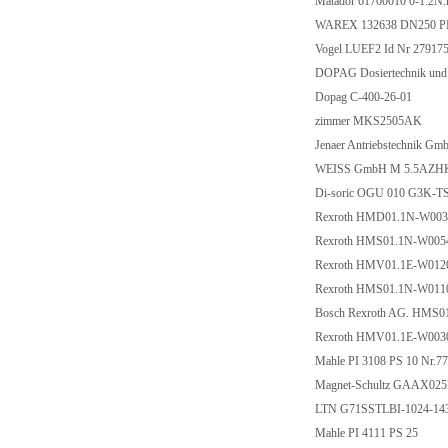
Matador 61700010 0-1.2N
WAREX 132638 DN250 
Vogel LUEF2 Id Nr 27917
DOPAG Dosiertechnik und
Dopag C-400-26-01
zimmer MKS2505AK
Jenaer Antriebstechnik 
WEISS GmbH M 5.5AZHK
Di-soric OGU 010 G3K-
Rexroth HMD01.1N-W00
Rexroth HMS01.1N-W00
Rexroth HMV01.1E-W01
Rexroth HMS01.1N-W01
Bosch Rexroth AG. HMS
Rexroth HMV01.1E-W00
Mahle PI 3108 PS 10 Nr.
Magnet-Schultz GAAX02
LTN G71SSTLBI-1024-14
Mahle PI 4111 PS 25