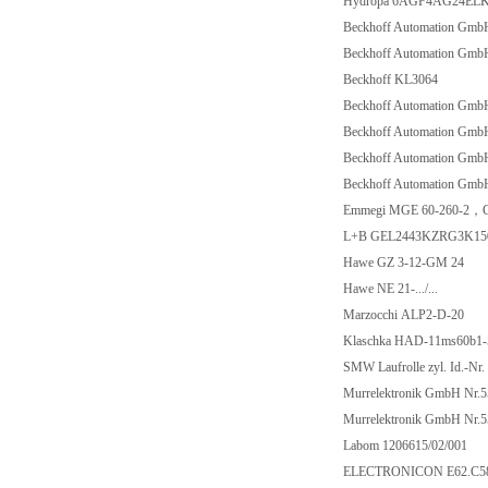
Hydropa 6AGF4AG24EL
Beckhoff Automation Gm
Beckhoff Automation Gm
Beckhoff KL3064
Beckhoff Automation Gm
Beckhoff Automation Gm
Beckhoff Automation Gm
Beckhoff Automation Gm
Emmegi MGE 60-260-2，C
L+B GEL2443KZRG3K15
Hawe GZ 3-12-GM 24
Hawe NE 21-.../...
Marzocchi ALP2-D-20
Klaschka HAD-11ms60b1
SMW Laufrolle zyl. Id.-Nr
Murrelektronik GmbH Nr.
Murrelektronik GmbH Nr.
Labom 1206615/02/001
ELECTRONICON E62.C58-