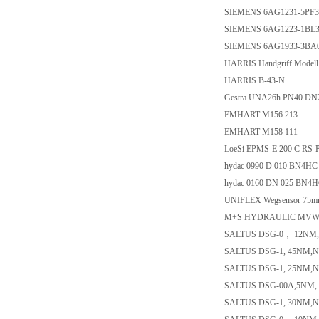
SIEMENS 6AG1231-5PF
SIEMENS 6AG1223-1BL
SIEMENS 6AG1933-3BA
HARRIS Handgriff Modell
HARRIS B-43-N
Gestra UNA26h PN40 DN
EMHART M156 213
EMHART M158 111
LoeSi EPMS-E 200 C RS-
hydac 0990 D 010 BN4H
hydac 0160 DN 025 BN4
UNIFLEX Wegsensor 75mm
M+S HYDRAULIC MVW
SALTUS DSG-0， 12NM,
SALTUS DSG-1, 45NM,N
SALTUS DSG-1, 25NM,N
SALTUS DSG-00A,5NM, 
SALTUS DSG-1, 30NM,N