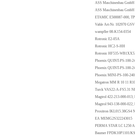
ASS Maschinenbau GmbH
ASS Maschinenbau GmbH
ETAMIC E500087-000, TP
Vahle Art-Nr. 102970 GS
wampfler 08-K154-0354
Rotronic E2-05A
Rotronic HC2-S-HH
Rotronic HF535-WB1XX
Phoenix QUINT-PS-100-
Phoenix QUINT-PS-100-
Phoenix MINI-PS-100-24
Megatron MM R 10 11 R
Turck VAS22-A-FS5.31 N
Magtrol 422-213-000-013;
Magtrol 943-138-000-022
Proxitron IKL015.38GS4
EA MEMG2S322243015
PERMA STAR LC L250 Art
Baumer FPDK10P1101/KS