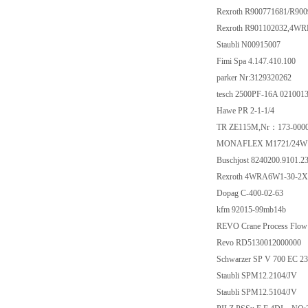
Rexroth R900771681/R9
Rexroth R901102032,4W
Staubli N00915007
Fimi Spa 4.147.410.100
parker Nr:3129320262
tesch 2500PF-16A 021001
Hawe PR 2-1-1/4
TR ZE115M,Nr：173-000
MONAFLEX M1721/24
Buschjost 8240200.9101.2
Rexroth 4WRA6W1-30-2
Dopag C-400-02-63
kfm 92015-99mb14b
REVO Crane Process Flo
Revo RD5130012000000
Schwarzer SP V 700 EC 2
Staubli SPM12.2104/JV
Staubli SPM12.5104/JV