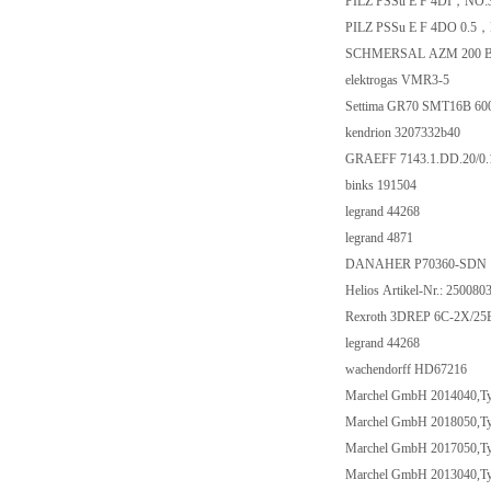
PILZ PSSu E F 4DI，NO:
PILZ PSSu E F 4DO 0.5
SCHMERSAL AZM 200 B 
elektrogas VMR3-5
Settima GR70 SMT16B 6
kendrion 3207332b40
GRAEFF 7143.1.DD.20/0
binks 191504
legrand 44268
legrand 4871
DANAHER P70360-SDN
Helios Artikel-Nr.: 250080
Rexroth 3DREP 6C-2X/
legrand 44268
wachendorff HD67216
Marchel GmbH 2014040,T
Marchel GmbH 2018050,T
Marchel GmbH 2017050,Typ
Marchel GmbH 2013040,Typ