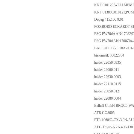
KNF 010129;WELLMEMB
KNF 013800/018121;PUM
Dopag 415.100.9.01
FOXBORD ECKARDT SR
FSG PW70dA AN:1708Z03
FSG PW70d AN:1700Z04-
BALLUFF BGL 50A-001-
bielomatik 30022764
halder 22050.0935
halder 22060.011
halder 22630.0003
halder 22110.0115
halder 23050.012
halder 22080.0004
Balluff GmbH BRGC5-W
ATR GG8005
PTR 1060/G-CX-3.0N-AU
AEG Thyro-A 2A 400-130