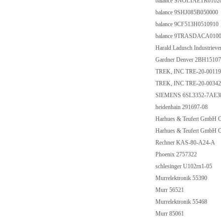
balance SNOLTAETR0102
balance 9SHJ085B050000
balance 9CF513H0510910
balance 9TRASDACA01000
Harald Ladusch Industrie
Gardner Denver 2BH151
TREK, INC TRE-20-0011
TREK, INC TRE-20-0034
SIEMENS 6SL3352-7AE
heidenhain 291697-08
Harhues & Teufert GmbH
Harhues & Teufert GmbH
Rechner KAS-80-A24-A
Phoenix 2757322
schlesinger U102rn1-05
Murrelektronik 55390
Murr 56521
Murrelektronik 55468
Murr 85061