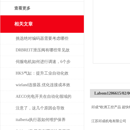
查看更多
相关文章
挑选绝对编码器需要考虑哪些
问题
DRBREIT泄压阀有哪些常见故
障
伺服电机如何进行调速，6个步
骤轻松解决！
HKS气缸：提升工业自动化效
率的关键组件
wieland连接器,优化连接成本效
Labom1206615/02/0
益
AECO光电开关在自动化领域的
邱成*欧洲工控产品 超快
与应用
注意了，这几个原因会导致
TELWIN电焊机出现漏电现象
italberta执行器如何维护保养
江苏邱成机电有限公司