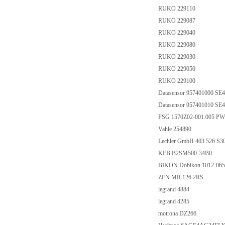
RUKO 229110
RUKO 229087
RUKO 229040
RUKO 229080
RUKO 229030
RUKO 229050
RUKO 229100
Datasensor 957401000 S
Datasensor 957401010 S
FSG 1570Z02-001.005 PW
Vahle 254890
Lechler GmbH 403.526 S3
KEB B2SM500-34B0
BIKON Dobikon 1012-06
ZEN MR 126.2RS
legrand 4884
legrand 4285
motrona DZ266