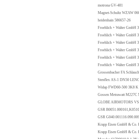
motrona GV-481
Magnet-Schultz WZAW 06
heidenhain 586657-26
Froehlich + Walter GmbH
Froehlich + Walter GmbH
Froehlich + Walter GmbH
Froehlich + Walter GmbH
Froehlich + Walter GmbH
Froehlich + Walter GmbH
Grossenbacher FA Schlau
Stenflex AS-1 DN50 L
Widap FWD60-500 3K8 
Gossen Metrawatt M227
GLOBE AIRMOTORS VS4
GSR B0051.000161,K051
GSR G040.001116.090.00
Krapp Eisen GmbH & Co.
Krapp Eisen GmbH & Co.