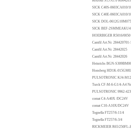
Rexroth S15 A1.0 R00420
SICK C40S-0603CA010/1
SICK C40E-0603CA010/1
SICK DOL-0612G10M0
SICK BEF-2SMMEAKU
HOERBIGER R5016/0050
Camfil Art.Nr. 284420701
Camfil Art.Nr. 28442025
Camfil Art.Nr. 28442026
Heinrichs BGN-S309BM0
Honsberg HD1K-015GM0
PULSOTRONIC KJ4-M12M
Turck CF-M-6-G1/4-A4 N
PULSOTRONIC 9962-42
comat C4-A40X /DC24V
comat C10-A10X/DC24V
Tognella FT257/6-11/4
Tognella FT257/6-3/4
RICKMEIER R65/250FL-Z