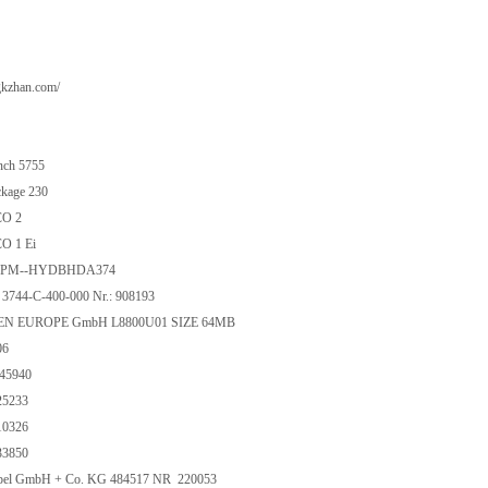
gkzhan.com/
ch 5755
kage 230
O 2
O 1 Ei
SPM--HYDBHDA374
3744-C-400-000 Nr.: 908193
N EUROPE GmbH L8800U01 SIZE 64MB
06
45940
5233
0326
3850
ppel GmbH + Co. KG 484517 NR 220053