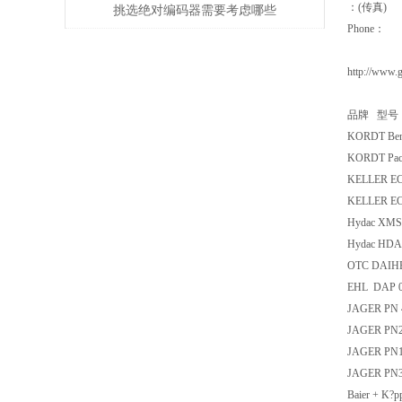
：(传真)
挑选绝对编码器需要考虑哪些
Phone：
问题
http://www.
品牌 型号
KORDT Ben
KORDT Pac
KELLER EC
KELLER EC
Hydac XM
Hydac HDA 
OTC DAIHE
EHL DAP 
JAGER PN 
JAGER PN2
JAGER PN1
JAGER PN3
Baier + K?