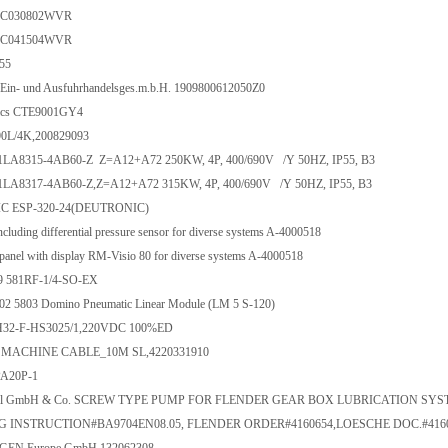
RC030802WVR
RC041504WVR
55
 Ein- und Ausfuhrhandelsges.m.b.H. 1909800612050Z0
nics CTE9001GY4
0L/4K,200829093
LA8315-4AB60-Z Z=A12+A72 250KW, 4P, 400/690V /Y 50HZ, IP55, B3
A8317-4AB60-Z,Z=A12+A72 315KW, 4P, 400/690V /Y 50HZ, IP55, B3
 ESP-320-24(DEUTRONIC)
uding differential pressure sensor for diverse systems A-4000518
 panel with display RM-Visio 80 for diverse systems A-4000518
S9 581RF-1/4-SO-EX
 5803 Domino Pneumatic Linear Module (LM 5 S-120)
2-F-HS3025/1,220VDC 100%ED
co MACHINE CABLE_10M SL,4220331910
PA20P-1
imel GmbH & Co. SCREW TYPE PUMP FOR FLENDER GEAR BOX LUBRICATION SYSTE
 INSTRUCTION#BA9704EN08.05, FLENDER ORDER#4160654,LOESCHE DOC.#4160