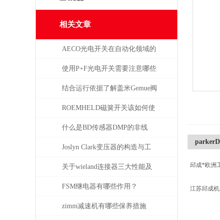
相关文章
AECO光电开关在自动化领域的
与应用
使用P+F光电开关需要注意哪些
问题？
结合运行依据了解盖米Gemue阀
门
ROEMHELD磁簧开关该如何使
干簧吸合？
什么是BD传感器DMP的非线
parker
性，怎么产生的？
Joslyn Clark变压器的构造与工
邱成*欧洲
作原理
关于wieland连接器三大性能及
重要性
FSM继电器有哪些作用？
江苏邱成
zimm减速机有哪些保养措施