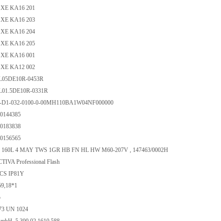
XE KA16 201
XE KA16 203
XE KA16 204
XE KA16 205
XE KA16 001
XE KA12 002
05DE10R-0453R
01.5DE10R-0331R
CS-D1-032-0100-0-00MH110BA1W04NF000000
80144385
80183838
80156565
160L 4 MAY TWS 1GR HB FN HL HW M60-207V , 147463/0002H
TIVA Professional Flash
CS IP81Y
59,18*1
o
73 UN 1024