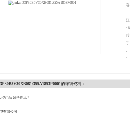
客
江
: 
传
手
:
:
D3P30B5V30XB081\355A1853P0001
的详细资料：
工控产品 超快物流 *
机电有限公司