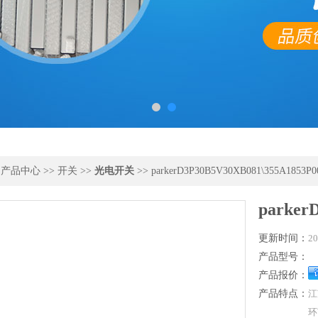
>
产品中心
>>
开关
>>
光电开关
>> parkerD3P30B5V30XB081\355A1853P0
parker
更新时间：
20
产品型号：
产品报价：
产品特点：
江
环