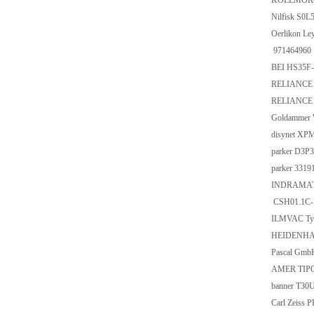
KOLLMORGE
Nilfisk S0
Oerlikon Le
971464960
BEI HS35F
RELIANCE 
RELIANCE
Goldammer
disynet XP
parker D3
parker 33
INDRAMAT
CSH01.1C-
ILMVAC Typ
HEIDENHAI
Pascal Gm
AMER TIPO
banner T30
Carl Zeiss 