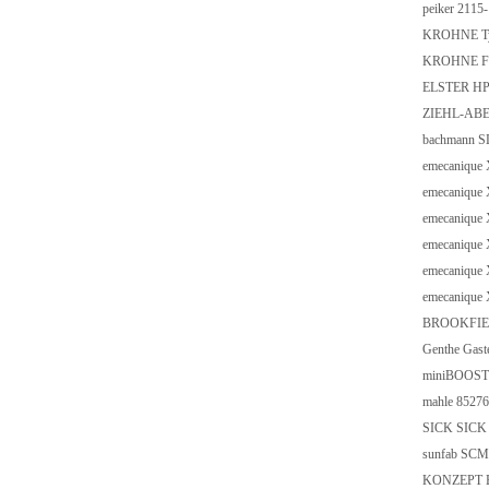
peiker 2115
KROHNE Type
KROHNE Flo
ELSTER HP
ZIEHL-ABE
bachmann S
emecaniqu
emecaniqu
emecanique
emecaniqu
emecaniqu
emecanique
BROOKFIEL
Genthe Gas
miniBOOSTER
mahle 8527
SICK SICK 
sunfab SC
KONZEPT En