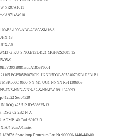
N Europe GmbH 132062308
L5W NR07A1011
ybold 971464910
-100-BS-1000-ABC-28V/V-SM16-S
JHX-18
 JHX-3B
 WM3-G-KU-S NO:ET31.4121-MGH/ZSZ001-15
M5-35-S
P30B5V30XB081\355A1853P0001
19121105 PGP505B0070CK1H2ND5D3C-505A0070XB1D3B1B1
 MSK060C-0600-NN-M1-UG1-NNNN R911306053
PB-ENS-NNN-NNN-S2-S-NN-FW R911328093
.412522 Ser.04329
N ROQ 425 512 ID:586635-13
bH DSG-02-2B2-N-A
 AOMP140 Cod.:6910313
UXIA/4-20mA/1meter
PR 18267A Spare lamp Deuterium Part Nr.:000000-1446-440-00