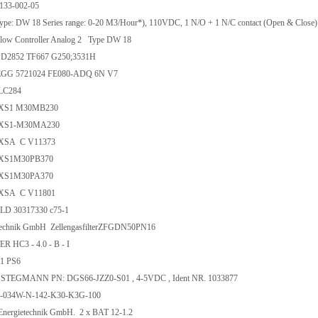
-133-002-05
: DW 18 Series range: 0-20 M3/Hour*), 110VDC, 1 N/O + 1 N/C contact (Open & Close)
w Controller Analog 2 Type DW 18
D2852 TF667 G250;3531H
GG 5721024 FE080-ADQ 6N V7
LC284
e XS1 M30MB230
e XS1-M30MA230
 XSA C V11373
e XS1M30PB370
e XS1M30PA370
 XSA C V11801
D 30317330 c75-1
technik GmbH ZellengasfilterZFGDN50PN16
 HC3 - 4.0 - B - I
61 PS6
STEGMANN PN: DGS66-JZZ0-S01 , 4-5VDC , Ident NR. 1033877
M-034W-N-142-K30-K3G-100
ergietechnik GmbH. 2 x BAT 12-1.2