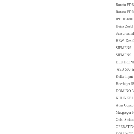
Ronzio FD
Ronzio FD
IPF IB1801
Heinz Zoebl
Sensortech
HEW Dex 9
SIEMENS 1
SIEMENS 1L
DEUTRONIC
ASB-500 incl
Keller Input
Hoerbiger 
DOMINO 302
KUHNKE H3
Atlas Cop
Macgregor 
Gebr. Ste
OPERATING